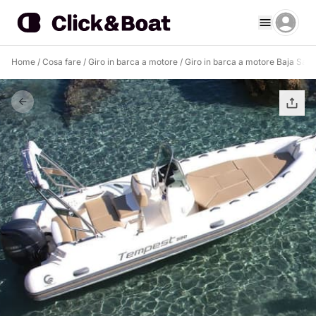
Home
/
Cosa fare
/
Giro in barca a motore
/
Giro in barca a motore Baja Sard