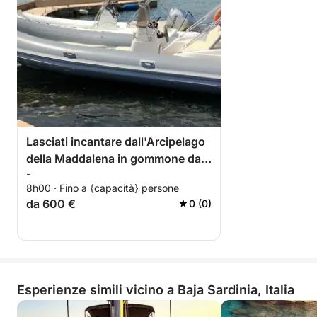
Lasciati incantare dall'Arcipelago
della Maddalena in gommone da
-
Baja Sardinia
8h00 · Fino a {capacità} persone
da 600 €
0 (0)
Esperienze simili vicino a Baja Sardinia, Italia