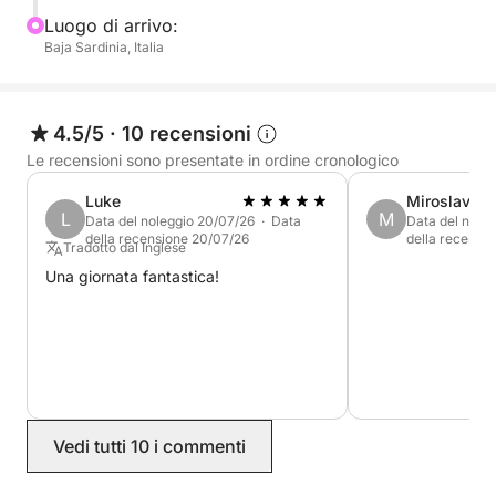
Luogo di arrivo:
Baja Sardinia, Italia
4.5/5
·
10 recensioni
Le recensioni sono presentate in ordine cronologico
Luke
Miroslav
L
M
Data del noleggio 20/07/26 · Data
Data del nole
della recensione 20/07/26
della recensi
Tradotto dal Inglese
Una giornata fantastica!
Vedi tutti 10 i commenti