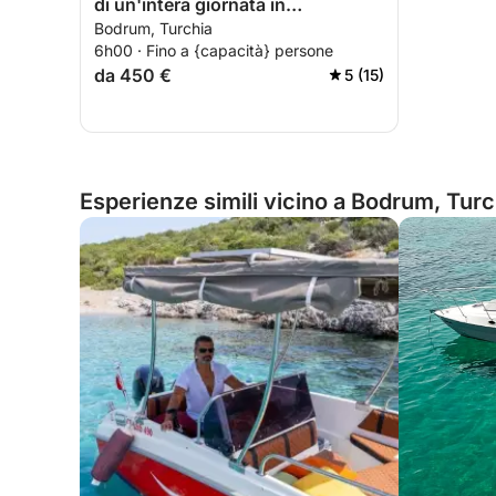
di un'intera giornata in
Bodrum, Turchia
motoscafo.
6h00 · Fino a {capacità} persone
da 450 €
5 (15)
Esperienze simili vicino a Bodrum, Turc