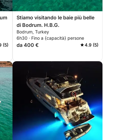
drum
Stiamo visitando le baie più belle
di Bodrum. H.B.G.
Bodrum, Turkey
6h30 · Fino a {capacità} persone
da 400 €
9 (5)
4.9 (5)