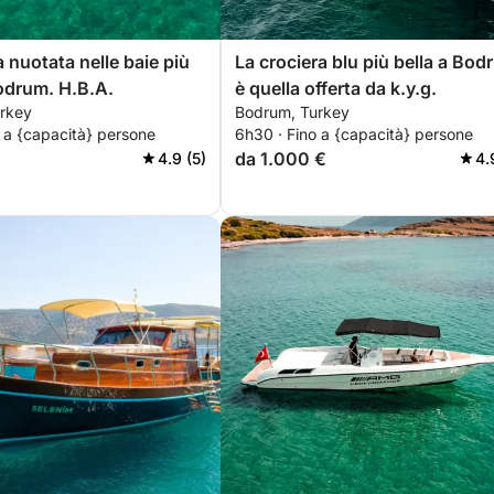
 nuotata nelle baie più
La crociera blu più bella a Bo
Bodrum. H.B.A.
è quella offerta da k.y.g.
rkey
Bodrum, Turkey
 a {capacità} persone
6h30 · Fino a {capacità} persone
da 1.000 €
4.9 (5)
4.