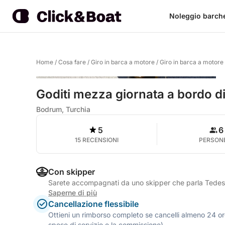
Noleggio barch
Home
/
Cosa fare
/
Giro in barca a motore
/
Giro in barca a motor
Goditi mezza giornata a bordo 
Bodrum, Turchia
5
6
15 RECENSIONI
PERSON
Con skipper
Sarete accompagnati da uno skipper che parla Tedesc
Saperne di più
Cancellazione flessibile
Ottieni un rimborso completo se cancelli almeno 24 ore
spese di servizio e la commissione).