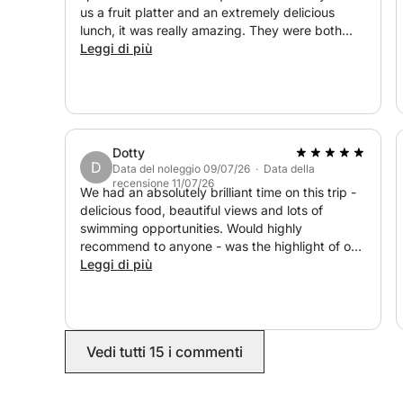
us a fruit platter and an extremely delicious
lunch, it was really amazing. They were both
super kind, made sure we were happy, and also
Leggi di più
had a paddle board, goggles and a speaker
which was a great plus! I would definitely book
this again.
Dotty
D
Data del noleggio 09/07/26 · Data della
recensione 11/07/26
We had an absolutely brilliant time on this trip -
delicious food, beautiful views and lots of
swimming opportunities. Would highly
recommend to anyone - was the highlight of our
trip to Bodrum!
Leggi di più
Vedi tutti 15 i commenti