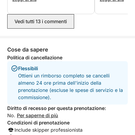
informazioni sui luoghi che abbiamo
informazioni sui 
visitato. Le soste per nuotare sono
visitato. Le soste
state perfette, tutto era organizzato in
state perfette, tu
Vedi tutti 13 i commenti
modo impeccabile, in un'atmosfera
modo impeccabile
amichevole e rilassata. La consiglio al
amichevole e rilassata. La con
100% a chiunque voglia scoprire la
100% a chiunque v
bellezza della Corsica dal mare.
bellezza della Cor
Un'esperienza indimenticabile. Souad,
Un'esperienza indimen
Cose da sapere
Marco e i loro figli.
Marco e i loro figli
Politica di cancellazione
Flessibili
Ottieni un rimborso completo se cancelli
almeno 24 ore prima dell'inizio della
prenotazione (escluse le spese di servizio e la
commissione).
Diritto di recesso per questa prenotazione:
No.
Per saperne di più
Condizioni di prenotazione
Include skipper professionista