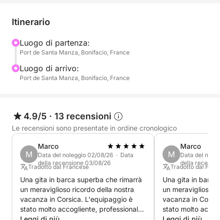
darvi il benvenuto per una giornata indimenticabile.
Itinerario
Luogo di partenza:
Port de Santa Manza, Bonifacio, France
Luogo di arrivo:
Port de Santa Manza, Bonifacio, France
4.9/5
·
13 recensioni
Le recensioni sono presentate in ordine cronologico
Marco
Marco
M
M
Data del noleggio 02/08/26 · Data
Data del nole
della recensione 03/08/26
della recensi
Tradotto dal Francese
Tradotto dal Fran
Una gita in barca superba che rimarrà
Una gita in barca
un meraviglioso ricordo della nostra
un meraviglioso ri
vacanza in Corsica. L'equipaggio è
vacanza in Corsic
stato molto accogliente, professionale
stato molto accog
e appassionato, condividendo molte
Leggi di più
e appassionato, 
Leggi di più