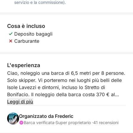
servizio e la commissione).
Cosa è incluso
Deposito bagagli
Carburante
L'esperienza
Ciao, noleggio una barca di 6,5 metri per 8 persone.
Solo skipper. Vi porteremo nei luoghi più belli delle
Isole Lavezzi e dintorni, incluso lo Stretto di
Bonifacio. Il noleggio della barca costa 370 € al
giorno, più 180 € per lo skipper in loco. Il carburante
Leggi di più
è molto economico (150 cavalli).
Organizzato da Frederic
La barca è molto confortevole, con prendisole,
Barca verificata
·
Super proprietario ·
41 recensioni
panche a poppa e doccia esterna. Non vedo l'ora di