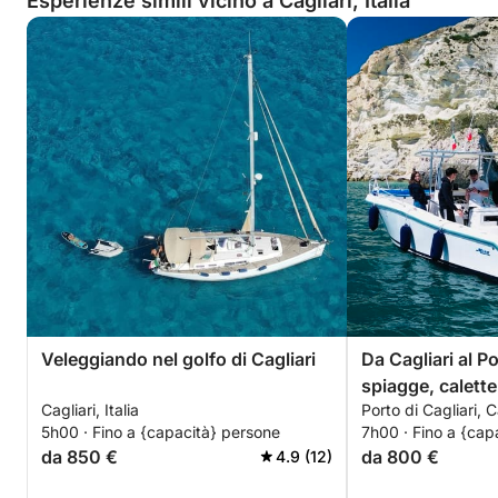
Esperienze simili vicino a Cagliari, Italia
Veleggiando nel golfo di Cagliari
Da Cagliari al P
spiagge, calette
Cagliari, Italia
Porto di Cagliari, C
acquatico
5h00 · Fino a {capacità} persone
7h00 · Fino a {cap
da 850 €
da 800 €
4.9 (12)