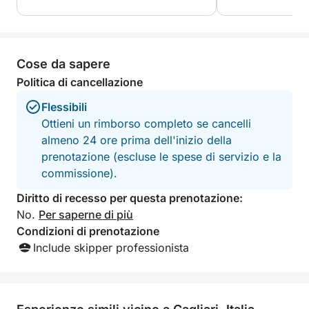
Esplorazione del Capo Carbonara, dove il mare
incontra la natura selvaggia
Cose da sapere
Carburante e skipper sono inclusi in tutti i pacchetti.
Politica di cancellazione
Flessibili
Ottieni un rimborso completo se cancelli
almeno 24 ore prima dell'inizio della
prenotazione (escluse le spese di servizio e la
commissione).
Diritto di recesso per questa prenotazione:
No.
Per saperne di più
Condizioni di prenotazione
Include skipper professionista