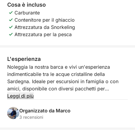
Cosa è incluso
Carburante
Contenitore per il ghiaccio
Attrezzatura da Snorkeling
Attrezzatura per la pesca
L'esperienza
Noleggia la nostra barca e vivi un'esperienza
indimenticabile tra le acque cristalline della
Sardegna. Ideale per escursioni in famiglia o con
amici, disponibile con diversi pacchetti per
soddisfare ogni esigenza.
Leggi di più
Tour di Mezza Giornata – 270 €
Organizzato da Marco
Un'avventura di 4 ore nel Golfo di Cagliari, perfetta
3 recensioni
per chi desidera scoprire il fascino del mare sardo.
Durante il tour visiteremo alcune delle località più