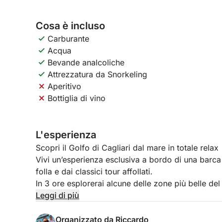
Cosa è incluso
Carburante
Acqua
Bevande analcoliche
Attrezzatura da Snorkeling
Aperitivo
Bottiglia di vino
L'esperienza
Scopri il Golfo di Cagliari dal mare in totale relax
Vivi un’esperienza esclusiva a bordo di una barca
folla e dai classici tour affollati.
In 3 ore esplorerai alcune delle zone più belle del 
nascoste e panorami spettacolari, con tutto il temp
Leggi di più
📍 Cosa vivrai
Organizzato da Riccardo