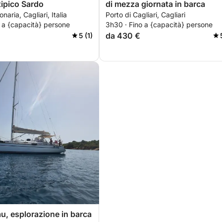
tipico Sardo
di mezza giornata in barca
naria, Cagliari, Italia
Porto di Cagliari, Cagliari
 a {capacità} persone
3h30 · Fino a {capacità} persone
da 430 €
5 (1)
au, esplorazione in barca