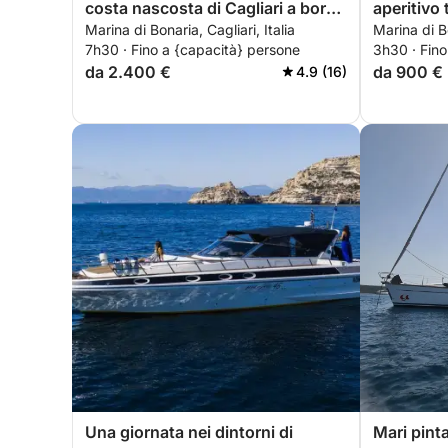
costa nascosta di Cagliari a bordo
aperitivo 
Marina di Bonaria, Cagliari, Italia
Marina di Bo
di un catamarano
7h30 · Fino a {capacità} persone
3h30 · Fino
da 2.400 €
da 900 €
4.9 (16)
Una giornata nei dintorni di
Mari pint