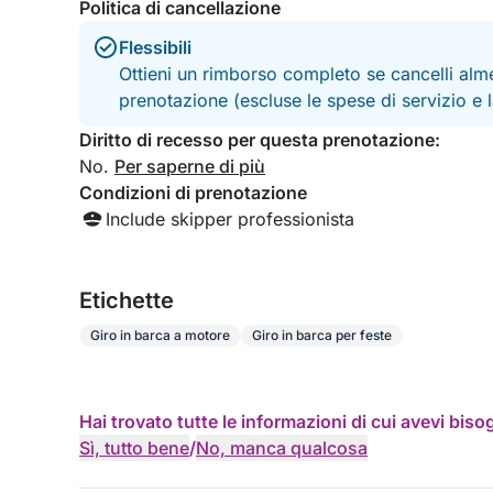
🧊 Esperienza confortevole e rilassante
Politica di cancellazione
Flessibili
⭐ Perché scegliere questa esperienza
Ottieni un rimborso completo se cancelli alme
✔️ Nessuna folla o sconosciuti a bordo
prenotazione (escluse le spese di servizio e
✔️ Tour privato solo per il tuo gruppo
✔️ Ritmo rilassato e personalizzabile
Diritto di recesso per questa prenotazione:
✔️ Accesso a spot meno frequentati
No.
Per saperne di più
✔️ Esperienza autentica e più esclusiva
Condizioni di prenotazione
✔️ Perfetta per coppie, famiglie e piccoli gruppi
Include skipper professionista
📲 Prenota ora
Vivi il mare di Cagliari come dovrebbe essere:
Etichette
solo per te e il tuo gruppo
Giro in barca a motore
Giro in barca per feste
💎 Esperienza privata ed esclusiva
⚓ Disponibilità limitata ogni giorno
Hai trovato tutte le informazioni di cui avevi bis
prezzo speciale di 399€ a barca
Sì, tutto bene
/
No, manca qualcosa
⚠️ Solo 3 escursioni al giorno