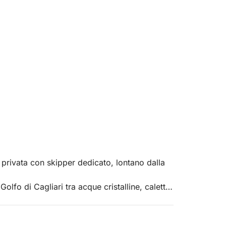
 privata con skipper dedicato, lontano dalla
Golfo di Cagliari tra acque cristalline, calette
o per rilassarti e goderti il mare.