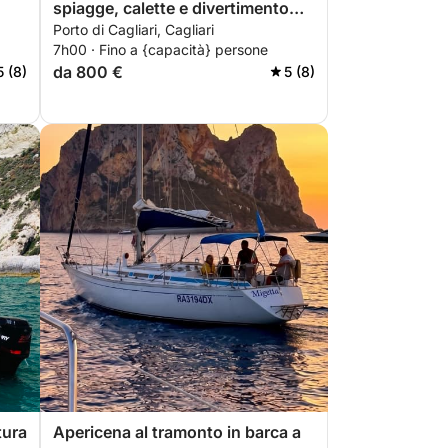
spiagge, calette e divertimento
Porto di Cagliari, Cagliari
acquatico
7h00 · Fino a {capacità} persone
da 800 €
5 (8)
5 (8)
tura
Apericena al tramonto in barca a