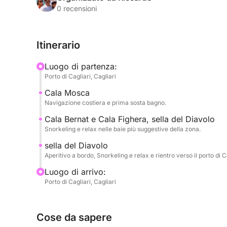
Nuoterai nelle acque limpide di:
0 recensioni
🏝️ Cala Mosca
🏝️ Cala Fighera
Itinerario
🏝️ Grotta dei Colombi
🏝️ Sella del Diavolo
Luogo di partenza:
Porto di Cagliari, Cagliari
Durante il tour potrai:
Cala Mosca
☀️ rilassarti al sole
Navigazione costiera e prima sosta bagno.
🤿 fare snorkeling e tuffi
📸 scattare foto spettacolari
Cala Bernat e Cala Fighera, sella del Diavolo
Snorkeling e relax nelle baie più suggestive della zona.
🌊 vivere il mare in totale libertà
sella del Diavolo
✅ Tutto incluso, zero pensieri
Aperitivo a bordo, Snorkeling e relax e rientro verso il porto di Ca
🚤 Barca privata fino a 4 persone
Luogo di arrivo:
👨‍✈️ Skipper professionista
Porto di Cagliari, Cagliari
⛽ Carburante incluso
🏝️ Soste bagno e relax
🎵 Musica soft a bordo
Cose da sapere