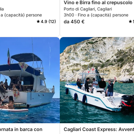
Vino e Birra fino al crepuscolo
lia
Porto di Cagliari, Cagliari
 a {capacità} persone
3h00 · Fino a {capacità} persone
da 450 €
4.9 (12)
rnata in barca con
Cagliari Coast Express: Avven