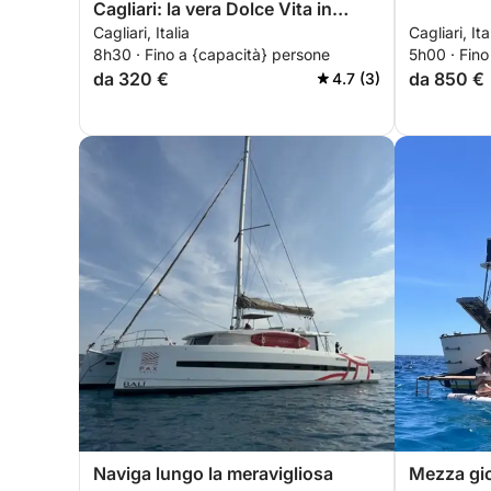
Cagliari: la vera Dolce Vita in
Cagliari, Italia
Cagliari, Ita
motoscafo
8h30 · Fino a {capacità} persone
5h00 · Fino
da 320 €
da 850 €
4.7 (3)
Naviga lungo la meravigliosa
Mezza gio