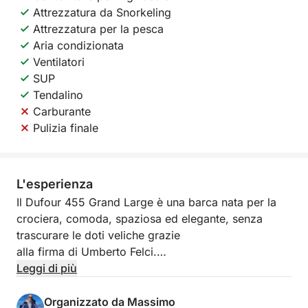
Attrezzatura da Snorkeling
Attrezzatura per la pesca
Aria condizionata
Ventilatori
SUP
Tendalino
Carburante
Pulizia finale
L'esperienza
Il Dufour 455 Grand Large è una barca nata per la
crociera, comoda, spaziosa ed elegante, senza
trascurare le doti veliche grazie
alla firma di Umberto Felci.
Il layout è composto da 3 cabine e 2 bagni e dinette
Leggi di più
convertibile.
La barca è dotata di ogni comfort a bordo fra cui
Organizzato da Massimo