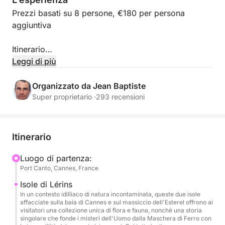
Prezzi basati su 8 persone, €180 per persona
aggiuntiva
Itinerario
Leggi di più
Imbarcatevi sullo yacht Greenline 45 Fly per
un'eccezionale escursione privata di un giorno con
Organizzato da Jean Baptiste
partenza da Cannes Port Canto. Sono inclusi:
Super proprietario ·
293 recensioni
navigazione di lusso verso le Isole di Lérins e poi la
spettacolare Corniche d'Or, nuoto nelle acque
turchesi, paddleboarding, snorkeling, scooter
Itinerario
subacqueo e un buffet mediterraneo. Un'esperienza
elegante e coinvolgente che unisce il lusso discreto
Luogo di partenza:
Port Canto, Cannes, France
agli iconici paesaggi della Riviera ✨
Isole di Lérins
✨ Benvenuto VIP e imbarco prioritario
In un contesto idilliaco di natura incontaminata, queste due isole
affacciate sulla baia di Cannes e sul massiccio dell'Esterel offrono ai
Alle 10:30, imbarcatevi da Port Canto a Cannes a
visitatori una collezione unica di flora e fauna, nonché una storia
bordo del vostro Greenline 45 Fly completamente
singolare che fonde i misteri dell'Uomo dalla Maschera di Ferro con