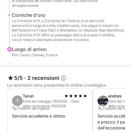
la tranquillità dei monaci cistercensi. Qui tutto invita
privato.
all'esplorazione.
Corniche d'oro
Il vostro skipper professionista vi darà il benvenuto
La Corniche d'Or, o Corniche de l'Esterel, è un percorso
con un drink di benvenuto prima della partenza per
panoramico lungo la costa mediterranea, che segue il massiccio
dell'Esterel tra Fréjus (Var) e Mandelieu-la-Napoule (Alpi Marittime).
una giornata su misura all'insegna del comfort, del
La Corniche d'Or offre un paesaggio tipico di acque cristalline,
relax e della fuga dalla routine.
rocce rosse e calanques (insenature rocciose).
Luogo di arrivo:
Goditi subito gli spazi premium dello yacht:
Port Canto, Cannes, France
• Flybridge panoramico
• Area prendisole a prua
• Pozzetto spazioso
5/5
·
2 recensioni
• Salone interno climatizzato
Le recensioni sono presentate in ordine cronologico
• Ampia piattaforma da bagno a poppa
Tarun
andres
T
⛵ Navigazione eccezionale verso le Isole di Lérins
Data del noleggio 19/06/26 · Data
Data del nole
della recensione 26/06/26
della recensi
e la Corniche d'Or
Tradotto dal Inglese
Tradotto dal Spag
Salpa per le famose Isole di Lérins, veri gioielli
Servizio eccellente e ottimo
Servizio eccellente
e prezzo; il pagam
naturali al largo della costa di Cannes. Naviga tra le
dall'eccezionale s
acque cristalline dell'Île Sainte-Marguerite e le