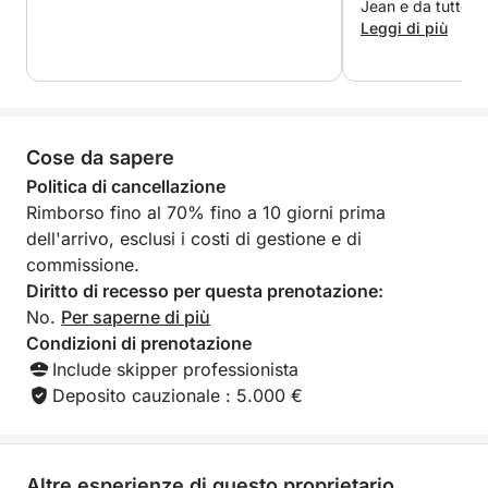
Jean e da tutto il
calette selvagge di Saint-Honorat, prima di
per l'attenzione 
Leggi di più
percorrere la leggendaria Corniche d'Or e le rosse
scogliere del Massiccio dell'Esterel.
Scopri ancoraggi esclusivi accessibili solo via mare,
in un contesto che unisce acque turchesi, paesaggi
Cose da sapere
aspri e panorami spettacolari.
Politica di cancellazione
Rimborso fino al 70% fino a 10 giorni prima
Il Greenline 45 Fly offre una navigazione
dell'arrivo, esclusi i costi di gestione e di
particolarmente confortevole e silenziosa, ideale per
commissione.
godere appieno degli eccezionali scenari della
Diritto di recesso per questa prenotazione:
Costa Azzurra.
No.
Per saperne di più
Condizioni di prenotazione
Esperienza immersiva e attività premium
Include skipper professionista
Goditi una giornata all'insegna del relax e degli sport
Deposito cauzionale : 5.000 €
acquatici:
• Paddleboarding in acque cristalline
• Snorkeling per scoprire i fondali marini
Altre esperienze di questo proprietario