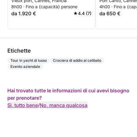
Vieux port, Cannes, Francia
Port Canto, Cannes
Théoule-sur-Mer
scoperta delle is
8h00 · Fino a {capacità} persone
4h00 · Fino a {cap
Sconto speciale 
Opzioni disponibili
da 1.920 €
da 650 €
4.4 (7)
• Champagne e bevande premium
• Fotografia con drone
• Decorazioni per addii al nubilato / compleanni /
eventi privati
• Ristorante sulle isole di Lérins su richiesta
Etichette
Tour in yacht di lusso
Crociera di addio al celibato
Perché scegliere questa esperienza? ✔️ Uno yacht
Evento aziendale
di lusso elegante e confortevole
✔️ Gli ancoraggi più belli di Cannes e del Massiccio
dell'Esterel
Hai trovato tutte le informazioni di cui avevi bisogno
✔️ Un'esperienza esclusiva e senza pensieri
per prenotare?
✔️ Un perfetto equilibrio tra lusso, relax ed
Sì, tutto bene
/
No, manca qualcosa
esplorazione
✔️ Ricordi indimenticabili sulla Costa Azzurra
Una giornata eccezionale tra le Isole di Lérins e la