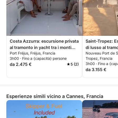
Partenza: Port Canto – Cannes
Piccolo gruppo premium
Ideale per coppie, addii al nubilato, gruppi di amici o
per un momento speciale sulla Costa Azzurra
Una crociera esclusiva nel cuore delle Isole di
Lérins, che unisce avventura, relax ed eleganza per
Costa Azzurra: escursione privata
Saint-Tropez: E
una serata indimenticabile ammirando il tramonto di
al tramonto in yacht tra i monti
di lusso al tramo
Cannes.
Port Fréjus, Fréjus, Francia
Nouveau Port de Sa
dell'Estérel con aperitivo,
montagne dell'E
3h00 · Fino a {capacità} persone
Tropez, Francia
paddleboarding e snorkeling.
aperitivo, padd
3h00 · Fino a {cap
da 2.475 €
5 (2)
snorkeling.
da 3.155 €
Esperienze simili vicino a Cannes, Francia