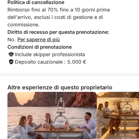
Politica di cancellazione
casa ricordi indimenticabili del vostro tramonto a
Rimborso fino al 70% fino a 10 giorni prima
Cannes.
dell'arrivo, esclusi i costi di gestione e di
commissione.
Magico ritorno a Cannes
Diritto di recesso per questa prenotazione:
Navigazione di ritorno a Port Canto sotto le ultime
No.
Per saperne di più
luci dorate della Riviera, con una vista eccezionale
Condizioni di prenotazione
sulla baia di Cannes illuminata dal crepuscolo.
Include skipper professionista
Deposito cauzionale : 5.000 €
Punti salienti dell'esperienza
• Piccolo gruppo per un'atmosfera intima
• Aperitivo premium: champagne o rosé inclusi
Altre esperienze di questo proprietario
• Servizio fotografico professionale incluso
• Esplorazione delle Isole di Lérins
• Scooter subacqueo, paddleboarding e snorkeling
• Un'esperienza al tramonto elegante, rilassante e
coinvolgente
Durata: 3 ore