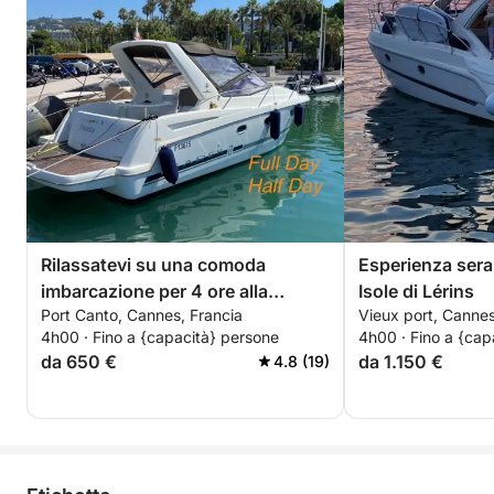
Rilassatevi su una comoda
Esperienza seral
imbarcazione per 4 ore alla
Isole di Lérins
Port Canto, Cannes, Francia
Vieux port, Cannes
scoperta delle isole di Lérins.
4h00 · Fino a {capacità} persone
4h00 · Fino a {cap
Sconto speciale per le coppie!
da 650 €
da 1.150 €
4.8 (19)