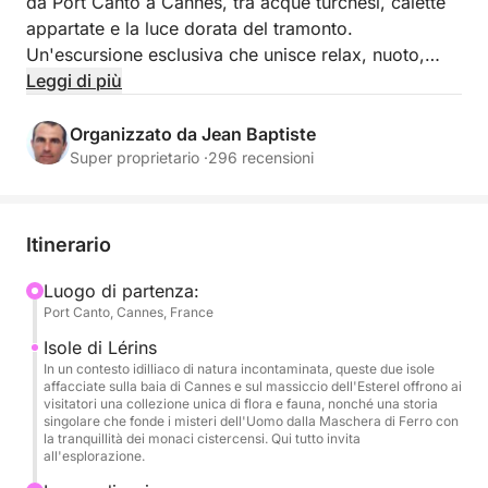
da Port Canto a Cannes, tra acque turchesi, calette
appartate e la luce dorata del tramonto.
Un'escursione esclusiva che unisce relax, nuoto,
snorkeling, escursioni in scooter subacqueo e un
Leggi di più
aperitivo di alta qualità nella cornice eccezionale
delle Isole di Lérins.
Organizzato da Jean Baptiste
Super proprietario ·
296 recensioni
Partendo da Port Canto a Cannes, imbarcatevi per
un'esperienza esclusiva in piccoli gruppi.
Accomodatevi a bordo e lasciate che il vostro
Itinerario
skipper vi guidi in un'avventura elegante e conviviale
nel cuore del Mediterraneo.
Luogo di partenza:
Port Canto, Cannes, France
Navigazione eccezionale alle Isole di Lérins
Isole di Lérins
Dirigetevi verso le famose Isole di Lérins, veri gioielli
In un contesto idilliaco di natura incontaminata, queste due isole
affacciate sulla baia di Cannes e sul massiccio dell'Esterel offrono ai
naturali al largo della costa di Cannes. Navigate tra
visitatori una collezione unica di flora e fauna, nonché una storia
le acque cristalline dell'Île Sainte-Marguerite e le
singolare che fonde i misteri dell'Uomo dalla Maschera di Ferro con
la tranquillità dei monaci cistercensi. Qui tutto invita
calette selvagge dell'Île Saint-Honorat, in
all'esplorazione.
un'atmosfera rilassante e suggestiva, esaltata dai