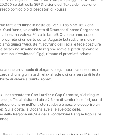
 20.000 soldati della 36ª Divisione del Texas dell'esercito
oresco porticciolo di pescatori di Poussaï.
e tanti altri lungo la costa del Var. Fu solo nel 1897 che il
to. Quell'anno, un architetto di Dramont di nome Sergent ne
t a benzina valeva 20 volte tanto!). Qualche anno dopo,
di proprietà di un certo dottor Auguste Lutaud, che si dice
clamò quindi "Auguste I", sovrano dell'isola, e fece costruire
le saraceno, insolito nella regione (dove si prediligevano le
 sontuosi ricevimenti. Oggi, rimane di proprietà privata.
 ma anche un simbolo di eleganza e glamour francese, resa
erca di una giornata di relax al sole o di una serata di festa
l'arte di vivere a Saint-Tropez.
opez. Incastonato tra Cap Lardier e Cap Camarat, si distingue
e, offre ai visitatori oltre 2,5 km di sentieri costieri, curati
onducono anche nell'entroterra, dove è possibile scoprire un
ivate • Team building
). Sulla costa, la Dogana svela le sue otto celle,
gno della Regione PACA e della Fondazione Banque Populaire.
ranee.
 affacciate sulla baia di Cannes e sul massiccio dell'Esterel