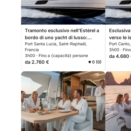
Tramonto esclusivo nell'Estérel a
Esclusiva
bordo di uno yacht di lusso:
verso le i
Port Santa Lucia, Saint-Raphaël,
Port Canto,
calette segrete ed esperienza
un lussuo
Francia
3h00 · Fino
premium all-inclusive.
esperienza
3h00 · Fino a {capacità} persone
da 4.680
da 2.760 €
0 (0)