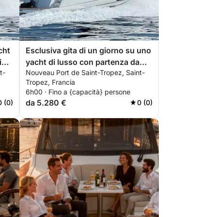
cht
Esclusiva gita di un giorno su uno
hing
yacht di lusso con partenza da
t-
Nouveau Port de Saint-Tropez, Saint-
Saint-Tropez | TUTTO INCLUSO
Tropez, Francia
6h00 · Fino a {capacità} persone
da 5.280 €
0 (0)
0 (0)