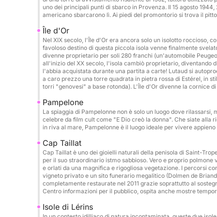
Donut: €50 a prenotazione
uno dei principali punti di sbarco in Provenza. Il 15 agosto 1944,
Fotografo/drone su richiesta
americano sbarcarono lì. Ai piedi del promontorio si trova il pitt
Île d'Or
Catering/pranzo a bordo: €50 a persona
Nel XIX secolo, l'Île d'Or era ancora solo un isolotto roccioso, com
Telo mare: €5 al giorno
favoloso destino di questa piccola isola venne finalmente svela
divenne proprietario per soli 280 franchi (un'automobile Peugeo
Cuoco: €250 al giorno
all'inizio del XX secolo, l'isola cambiò proprietario, diventando 
l'abbia acquistata durante una partita a carte! Lutaud si autopro
a caro prezzo una torre quadrata in pietra rossa di Estérel, in sti
Itinerari possibili:
torri "genovesi" a base rotonda). L'Île d'Or divenne la cornice di
Cannes e le sue acque cristalline
Pampelone
Saint-Tropez
La spiaggia di Pampelonne non è solo un luogo dove rilassarsi,
Isole di Porquerolles e Port-Cros
celebre da film cult come "E Dio creò la donna". Che siate alla ric
in riva al mare, Pampelonne è il luogo ideale per vivere appieno 
Calette selvagge del Massiccio dell'Esterel
Corsica e Sardegna su richiesta
Cap Taillat
Cap Taillat è uno dei gioielli naturali della penisola di Saint-Tr
per il suo straordinario istmo sabbioso. Vero e proprio polmone verd
Ideale per:
e orlati da una magnifica e rigogliosa vegetazione. I percorsi c
Addii al celibato/nubilato • Compleanni • Gite pr
vigneto privato e un sito funerario megalitico (Dolmen de Briande
completamente restaurate nel 2011 grazie soprattutto al soste
Centro informazioni per il pubblico, ospita anche mostre tempo
Pulizia finale (obbligatoria): €250
Isole di Lérins
In un contesto idilliaco di natura incontaminata, queste due isole