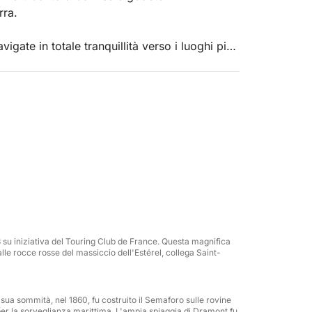
rra.
ate in totale tranquillità verso i luoghi più
ppartate e destinazioni iconiche.
 X5 offre il massimo comfort con ampie zone
mpagnia o praticare sport acquatici.
ess)
3 su iniziativa del Touring Club de France. Questa magnifica
lle rocce rosse del massiccio dell'Estérel, collega Saint-
sua sommità, nel 1860, fu costruito il Semaforo sulle rovine
o per la sorveglianza marittima. L'ampia spiaggia di Dramont fu