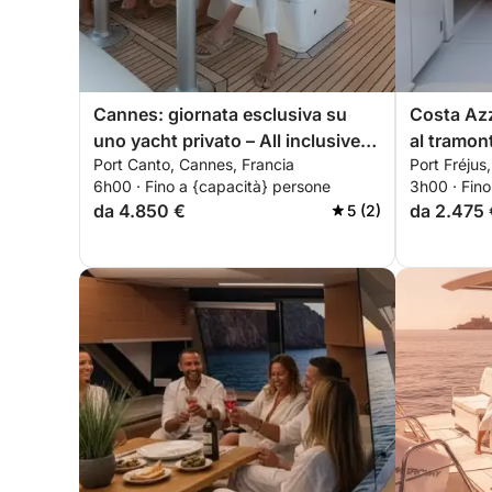
Cannes: giornata esclusiva su
Costa Azz
uno yacht privato – All inclusive
al tramont
Port Canto, Cannes, Francia
Port Fréjus,
con brunch e sport acquatici.
dell'Estér
6h00 · Fino a {capacità} persone
3h00 · Fino
paddleboa
da 4.850 €
da 2.475 
5 (2)