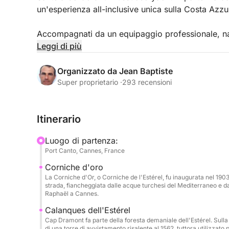
un'esperienza all-inclusive unica sulla Costa Azzu
Accompagnati da un equipaggio professionale, navig
suggestivi della regione: acque turchesi, calette a
Leggi di più
Spazioso e perfettamente attrezzato, il Pershing
Organizzato da Jean Baptiste
relax, perfette per prendere il sole, cenare in co
Super proprietario ·
293 recensioni
Incluso:
Itinerario
Skipper e equipaggio professionisti (inclusa host
Carburante
Luogo di partenza:
Bibite analcoliche
Port Canto, Cannes, France
Paddleboarding e snorkeling
Corniche d'oro
Attrezzatura di sicurezza completa
La Corniche d'Or, o Corniche de l'Estérel, fu inaugurata nel 190
strada, fiancheggiata dalle acque turchesi del Mediterraneo e da
Extra e opzioni (da pagare al porto):
Raphaël a Cannes.
Seabob: €80 a prenotazione
Calanques dell'Estérel
Wakeboard: €50 al giorno
Cap Dramont fa parte della foresta demaniale dell'Estérel. Sulla 
di una torre di avvistamento risalente al 1562, tuttora utilizzat