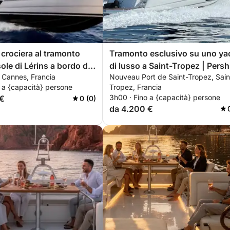
 crociera al tramonto
Tramonto esclusivo su uno ya
sole di Lérins a bordo di
di lusso a Saint-Tropez | Pers
 Cannes, Francia
Nouveau Port de Saint-Tropez, Sain
so Pershing 5X:
X5 – ISCHIA
 a {capacità} persone
Tropez, Francia
 privata all-inclusive.
3h00 · Fino a {capacità} persone
 €
0 (0)
da 4.200 €