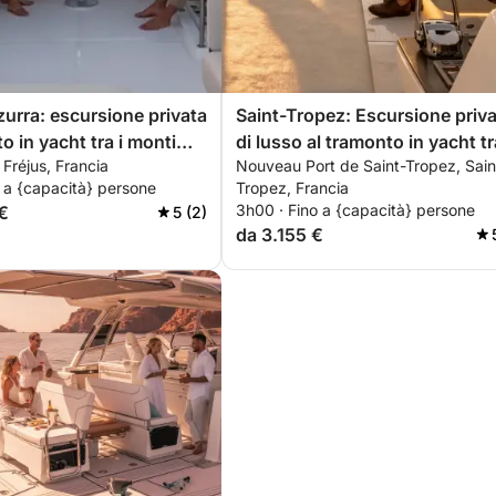
urra: escursione privata
Saint-Tropez: Escursione priv
o in yacht tra i monti
di lusso al tramonto in yacht tr
 Fréjus, Francia
Nouveau Port de Saint-Tropez, Sain
el con aperitivo,
montagne dell'Estérel con
 a {capacità} persone
Tropez, Francia
rding e snorkeling.
aperitivo, paddleboarding e
3h00 · Fino a {capacità} persone
€
5 (2)
snorkeling.
da 3.155 €