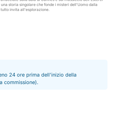
'esperienza esclusiva in mare, che unisce
é una storia singolare che fonde i misteri dell'Uomo dalla
tutto invita all'esplorazione.
erraneo.
no 24 ore prima dell'inizio della
 la commissione).