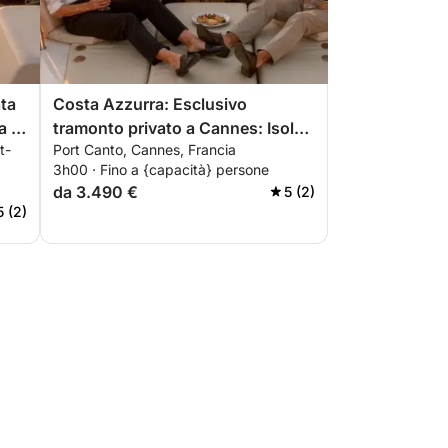
ata
Costa Azzurra: Esclusivo
a le
tramonto privato a Cannes: Isole
t-
Port Canto, Cannes, Francia
di Lérins e aperitivo premium
3h00 · Fino a {capacità} persone
da 3.490 €
5 (2)
5 (2)