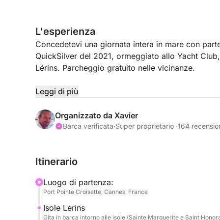
L'esperienza
Concedetevi una giornata intera in mare con par
QuickSilver del 2021, ormeggiato allo Yacht Club, 
Lérins. Parcheggio gratuito nelle vicinanze.
Spaziosa, confortevole e performante, questa imb
Leggi di più
equipaggiata con un motore Mercury da 150 CV, è 
vostro ritmo per un'intera giornata.
Organizzato da Xavier
Barca verificata
·
Super proprietario ·
164 recensio
La sua disposizione è studiata per aiutarvi a sfrut
girevoli a 360°, un'ampia panca di poppa con tavo
Itinerario
poppa e ampie piattaforme da bagno per frequenti
Luogo di partenza:
A bordo: GPS/ecoscandaglio, impianto audio Fusion
Port Pointe Croisette, Cannes, France
una piccola cabina per il relax.
Isole Lerins
Gita in barca intorno alle isole (Sainte Marguerite e Saint Honora