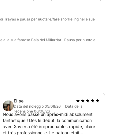
ppieno ogni esperienza: navigare verso le Isole
i Garoupe e la Baia dei Miliardari, oppure
spettacolari rocce rosse. Una giornata davvero
i Trayas e pausa per nuotare/fare snorkeling nelle sue
e del relax.
tuali altre escursioni saranno addebitate in
 alla sua famosa Baia dei Miliardari. Pausa per nuoto e
Cap d'Antibes, inclusa la Baia di Cannes e le
l sito web oppure pagare la barca sul sito
.
Elise
Data del noleggio 05/08/26 · Data della
recensione 06/08/26
Nous avons passé un après-midi absolument
fantastique ! Dès le début, la communication
avec Xavier a été irréprochable : rapide, claire
et très professionnelle. Le bateau était