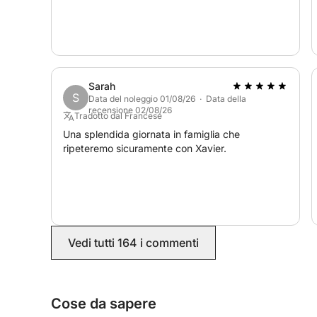
Sarah
S
Data del noleggio 01/08/26 · Data della
recensione 02/08/26
Tradotto dal Francese
Una splendida giornata in famiglia che
ripeteremo sicuramente con Xavier.
Vedi tutti 164 i commenti
Cose da sapere