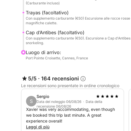
In una giornata intera avrete il tempo di vivere a
(Carburante incluso)
di Lérins, costeggiare Cap d'Antibes con la Baia d
Trayas (facoltativo)
dirigervi verso il Massiccio dell'Esterel e le sue 
Con supplemento carburante (€50) Escursione alle rocce rosse d
piacevole all'insegna dell'esplorazione, del nuoto 
magnifiche calette.
Cap d’Antibes (facoltativo)
Il carburante per le Isole di Lérins è incluso. Even
Con supplemento carburante (€50). Escursione a Cap d'Antibes e
base al consumo.
snorkeling.
Luogo di arrivo:
Area di navigazione: dal Massiccio dell'Esterel a 
Port Pointe Croisette, Cannes, France
Isole di Lérins.
Pagamento: È possibile pagare l'intero importo su
5/5
·
164 recensioni
web e lo skipper in contanti il giorno del noleggio
Le recensioni sono presentate in ordine cronologico
Sergio
S
Data del noleggio 06/08/26 · Data della
recensione 06/08/26
Xavier was very accommodating, even though
we booked this trip last minute. A great
experience overall!
Leggi di più