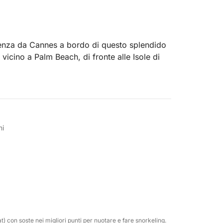
tenza da Cannes a bordo di questo splendido
vicino a Palm Beach, di fronte alle Isole di
arcazione di 6,75 m (7,16 m con estensioni),
ideale per esplorare la Costa Azzurra al
ni
tare al meglio il vostro tempo: due sedili
lo da pranzo, un tendalino che copre tutta la
 tuffi.
, doccia in pozzetto, verricello elettrico e
t) con soste nei migliori punti per nuotare e fare snorkeling.