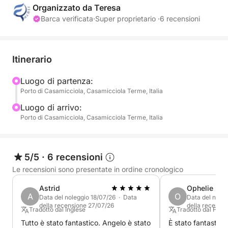
Per imbarco da altri porti dell'isola ci sarà un
Organizzato da Teresa
sovraprezzo
Barca verificata
·
Super proprietario ·
6 recensioni
Sant'Angelo : 40 Eur extra
Itinerario
Luogo di partenza:
Porto di Casamicciola, Casamicciola Terme, Italia
Luogo di arrivo:
Porto di Casamicciola, Casamicciola Terme, Italia
5/5
·
6 recensioni
Le recensioni sono presentate in ordine cronologico
Astrid
Ophelie
A
O
Data del noleggio 18/07/26 · Data
Data del nole
della recensione 27/07/26
della recensi
Tradotto dal Inglese
Tradotto dal Fran
Tutto è stato fantastico. Angelo è stato
È stato fantastico!