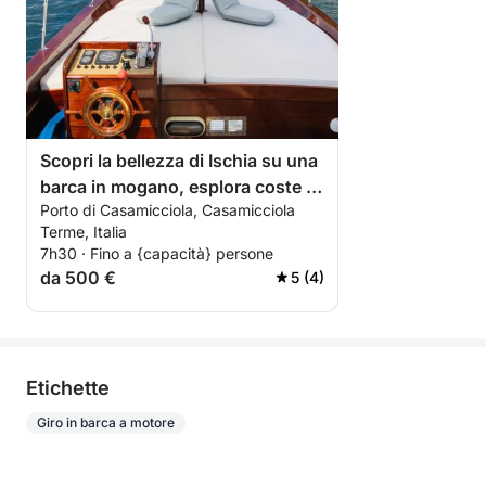
Scopri la bellezza di Ischia su una
barca in mogano, esplora coste e
Porto di Casamicciola, Casamicciola
grotte segrete.
Terme, Italia
7h30 · Fino a {capacità} persone
da 500 €
5 (4)
Etichette
Giro in barca a motore