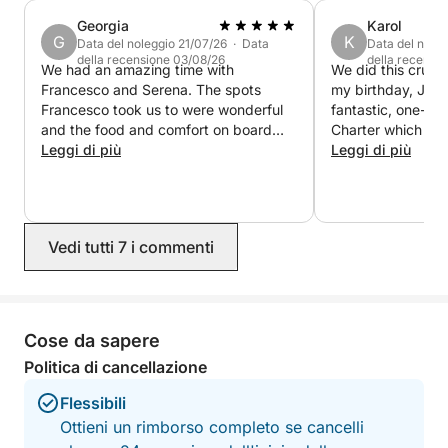
Georgia
Karol
G
K
Data del noleggio 21/07/26 · Data
Data del nole
della recensione 03/08/26
della recensi
We had an amazing time with
We did this cruise
Francesco and Serena. The spots
my birthday, July 
Francesco took us to were wonderful
fantastic, one-da
and the food and comfort on board
Charter which sta
was fantastic. We would recommend
Leggi di più
Castellammare del
Leggi di più
this tour to anyone looking for a day
entire day that w
out along the Sicilian coast.
sea. Francesco a
lovely young host
care of us. The y
Vedi tutti 7 i commenti
comfortable and 
top-notch. We w
on board and we s
a delicious Sicili
cruised along beau
Cose da sapere
stopping often to 
Politica di cancellazione
waters. Francesc
prepared a wonder
Flessibili
end of the day Se
Ottieni un rimborso completo se cancelli
with homemade Ri