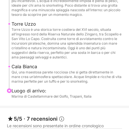
più incantevoli. L’acqua è incredibilmente limpida e piena di pesci,
Tra una navigazione e una sosta nelle baie, vi
ideale per chi ama lo snorkeling. Poco distante si trova una grotta
accoglieremo con un welcome drink a base di
magnifica e una minuscola spiaggia nascosta all’interno: un piccolo
tesoro da scoprire per un momento magico.
prosecco, bevande fresche e stuzzichini locali.
Durante le pause sarà servito un light lunch con
Torre Uzzo
finger food ispirati alla tradizione, accompagnato da
Torre Uzzo è una storica torre costiera del XVI secolo, situata
all’ingresso nord della Riserva Naturale dello Zingaro, tra Scopello e
acqua e bevande analcoliche sempre disponibili.
San Vito Lo Capo. Costruita come torre di avvistamento contro le
incursioni piratesche, domina una splendida insenatura con mare
cristallino e natura incontaminata. Oggi è uno dei punti più
suggestivi della riserva, perfetto per una sosta in barca o per chi
ama paesaggi selvaggi e autentici.
Cala Bianca
Qui, una maestosa parete rocciosa che si getta direttamente in
mare crea un’atmosfera spettacolare. Acque limpide e ricche di vita
marina perfette per un tuffo e per lo snorkeling.
Luogo di arrivo:
Marina di Castellammare del Golfo, Trapani, Italia
5/5
·
7 recensioni
Le recensioni sono presentate in ordine cronologico