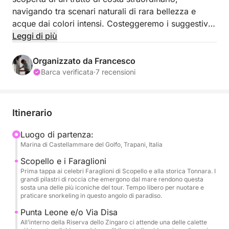
navigando tra scenari naturali di rara bellezza e
acque dai colori intensi. Costeggeremo i suggestivi
Faraglioni, ammirando le imponenti formazioni
Leggi di più
rocciose che emergono dal mare, per poi proseguire
verso Cala Disa, una baia intima e tranquilla
Organizzato da Francesco
caratterizzata da fondali limpidi e natura
Barca verificata
·
7 recensioni
incontaminata.
Durante la navigazione avremo modo di effettuare
Itinerario
diverse soste per bagni rigeneranti, momenti di
snorkeling tra fondali cristallini e pause di puro
Luogo di partenza:
Marina di Castellammare del Golfo, Trapani, Italia
relax, cullati dal ritmo del mare. La rotta continua
lungo il tratto selvaggio di Torre Uzzo, dove la costa
Scopello e i Faraglioni
si mostra nella sua forma più autentica, tra scogliere
Prima tappa ai celebri Faraglioni di Scopello e alla storica Tonnara. I
grandi pilastri di roccia che emergono dal mare rendono questa
e acque turchesi, fino a raggiungere Cala Bianca,
sosta una delle più iconiche del tour. Tempo libero per nuotare e
una delle baie più affascinanti della zona, perfetta
praticare snorkeling in questo angolo di paradiso.
per godersi il mare in totale tranquillità.
Punta Leone e/o Via Disa
All’interno della Riserva dello Zingaro ci attende una delle calette