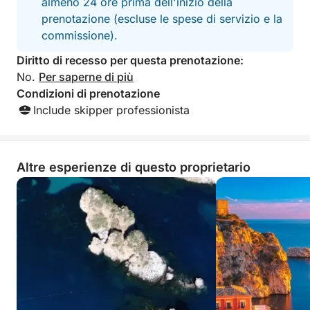
almeno 24 ore prima dell'inizio della
her father. It was
adventure with ex
prenotazione (escluse le spese di servizio e la
beautiful yacht, a
commissione).
Highly recommen
Francesco and Se
Diritto di recesso per questa prenotazione:
day.
No.
Per saperne di più
Condizioni di prenotazione
Include skipper professionista
Altre esperienze di questo proprietario