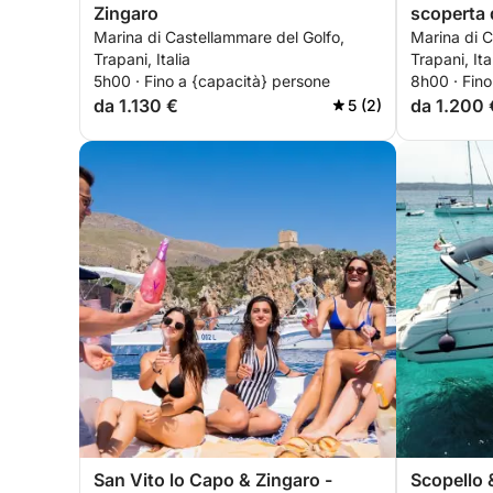
Zingaro
scoperta d
Marina di Castellammare del Golfo,
Marina di C
zingaro e 
Trapani, Italia
Trapani, Ita
5h00 · Fino a {capacità} persone
8h00 · Fino
da 1.130 €
da 1.200 
5 (2)
San Vito lo Capo & Zingaro -
Scopello 