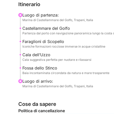
Itinerario
L’esperienza è ideale per coppie, famiglie o grup
ore all’insegna del mare e della tranquillità, lonta
Luogo di partenza:
siciliana. Durante la navigazione sarà possibile f
Marina di Castellammare del Golfo, Trapani, Italia
percorso e godersi il panorama direttamente dal 
Castellammare del Golfo
Partenza dal porto con navigazione panoramica lungo la costa s
A bordo saranno inclusi acqua e soft drinks per a
Faraglioni di Scopello
Iconiche formazioni rocciose immerse in acque cristalline
Il BWA 30 Premium Angel One offre ampi spazi e 
vivere il mare in modo esclusivo e rilassato.
Cala dell’Uzzo
Cala suggestiva perfetta per nuotare e rilassarsi
Per eventuali personalizzazioni o richieste speciali
Fossa dello Stinco
proprietario tramite la chat.
Baia incontaminata circondata da natura e mare trasparente
Luogo di arrivo:
Prenota ora il tuo half day tour a Castellammare 
Marina di Castellammare del Golfo, Trapani, Italia
indimenticabile tra Scopello e la costa siciliana.
Cose da sapere
Politica di cancellazione