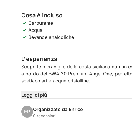
Cosa è incluso
Carburante
Acqua
Bevande analcoliche
L'esperienza
Scopri le meraviglie della costa siciliana con un
a bordo del BWA 30 Premium Angel One, perfetto p
spettacolari e acque cristalline.
Con partenza da Castellammare del Golfo, disponib
Leggi di più
uno dei tratti più affascinanti della Sicilia occiden
e scenari naturali raggiungibili solo via mare. Dura
Organizzato da Enrico
EP
di Scopello, esplorare Cala dell’Uzzo e rilassarti 
0 recensioni
Stinco.