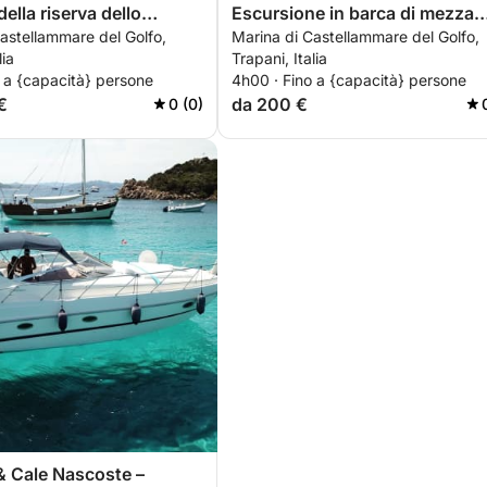
ella riserva dello
Escursione in barca di mezza
astellammare del Golfo,
Marina di Castellammare del Golfo,
dei faraglioni di scopello
giornata
lia
Trapani, Italia
 a {capacità} persone
4h00 · Fino a {capacità} persone
€
da 200 €
0 (0)
& Cale Nascoste –