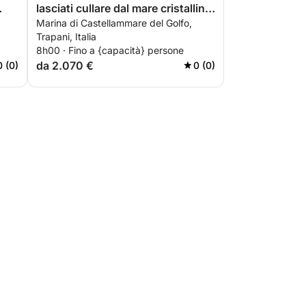
lasciati cullare dal mare cristallino
Marina di Castellammare del Golfo,
e scopri l’incanto selvaggio della
Trapani, Italia
Riserva dello Zingaro:
8h00 · Fino a {capacità} persone
un’esperienza esclusiva dove il
da 2.070 €
0 (0)
0 (0)
tempo si ferma e la bellezza
prende il largo.