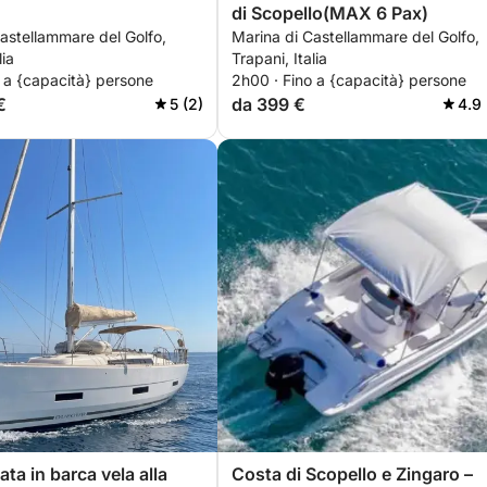
di Scopello(MAX 6 Pax)
astellammare del Golfo,
Marina di Castellammare del Golfo,
lia
Trapani, Italia
 a {capacità} persone
2h00 · Fino a {capacità} persone
€
da 399 €
5 (2)
4.9 
ta in barca vela alla
Costa di Scopello e Zingaro –