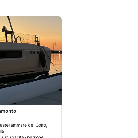
ramonto
astellammare del Golfo,
lia
 a {capacità} persone