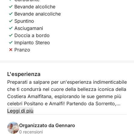
Bevande alcoliche
Bevande analcoliche
Spuntino
Asciugamani
Doccia a bordo
Impianto Stereo
Pranzo
L'esperienza
Preparati a salpare per un'esperienza indimenticabile
che ti condurrà nel cuore della bellezza iconica della
Costiera Amalfitana, esplorando le sue gemme più
celebri Positano e Amalfi! Partendo da Sorrento,
questo tour esclusivo ti regalerà una giornata di
Leggi di più
mare, natura, leggende e relax, con ogni dettaglio
pensato per il tuo massimo comfort.
Organizzato da Gennaro
0 recensioni