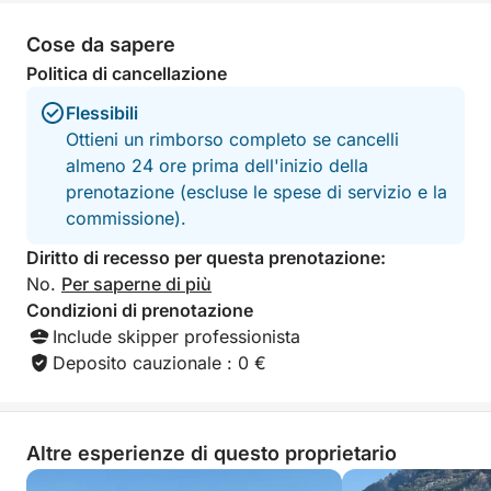
A bordo, ogni dettaglio è pensato per il tuo massimo
piacere. Sarai coccolato con bevande di ogni tipo
Cose da sapere
birre, bevande analcoliche e alcoliche a volontà,
Politica di cancellazione
accompagnate da un gustoso spuntino. Per il tuo
relax, troverai a disposizione teli mare puliti e una
Flessibili
comoda doccia per rinfrescarti dopo ogni tuffo. La
Ottieni un rimborso completo se cancelli
musica del nostro stereo accompagnerà la tua
almeno 24 ore prima dell'inizio della
navigazione, creando l'atmosfera perfetta. Ti
prenotazione (escluse le spese di servizio e la
ricordiamo che il pranzo è escluso e potrai gustarlo,
commissione).
se lo desideri, presso il rinomato ristorante "Lo
Diritto di recesso per questa prenotazione:
Smeraldo" o in un altro locale a tua scelta sulla
No.
Per saperne di più
costa. Vivi un'esperienza completa, perfetta per chi
Condizioni di prenotazione
cerca relax, avventura e la bellezza senza tempo
Include skipper professionista
della Costiera Amalfitana
Deposito cauzionale : 0 €
Altre esperienze di questo proprietario