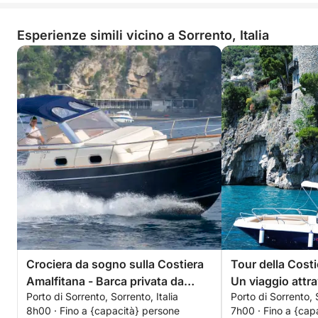
Esperienze simili vicino a Sorrento, Italia
Crociera da sogno sulla Costiera
Tour della Costi
Amalfitana - Barca privata da
Un viaggio attra
Porto di Sorrento, Sorrento, Italia
Porto di Sorrento, S
Sorrento
senza tempo
8h00 · Fino a {capacità} persone
7h00 · Fino a {cap