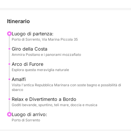
Il nostro itinerario ti porterà a navigare lungo un
affascinante giro della costa, ammirando le sue
scogliere a picco sul mare e i borghi incantevoli.
Itinerario
Passeremo per la pittoresca Positano, con le sue
iconiche case colorate che si aggrappano alle
Luogo di partenza:
Porto di Sorrento, Via Marina Piccola 35
scogliere, e proseguiremo verso la maestosa Amalfi,
l'antica Repubblica Marinara, con la sua imponente
Giro della Costa
cattedrale e il suo fascino storico. Durante la
Ammira Positano e i panorami mozzafiato
navigazione, avrai la possibilità di ammirare
Arco di Furore
l'impressionante Arco di Furore, una meraviglia
Esplora questa meraviglia naturale
naturale scolpita nella roccia. Avrai ampie
Amalfi
opportunità per fare soste bagno nelle acque
Visita l'antica Repubblica Marinara con soste bagno e possibilità di
turchesi e cristalline, per tuffarti e fare snorkeling in
sbarco
angoli paradisiaci. Ti offriamo anche la possibilità di
Relax e Divertimento a Bordo
sbarcare a Positano e ad Amalfi, permettendoti di
Goditi bevande, spuntino, teli mare, doccia e musica
esplorare le loro vie caratteristiche e le loro
Luogo di arrivo:
boutique.
Porto di Sorrento