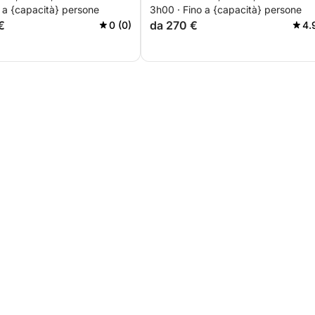
 a {capacità} persone
3h00 · Fino a {capacità} persone
€
da 270 €
0 (0)
4.