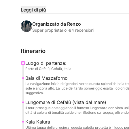
Navigherai verso alcune delle baie più suggestive
Leggi di più
atmosfera silenziosa e le acque cristalline; il lung
accende di riflessi dorati; e Cala Kalura, dove pot
Organizzato da Renzo
ponte con un drink in mano, circondato dalla luce
Super proprietario ·
84 recensioni
A bordo troverai tutto il necessario per un’esperi
Itinerario
aperitivo servito in rada, impianto stereo, doccia 
dove goderti ogni momento senza fretta.
Luogo di partenza:
Porto di Cefalù, Cefalù, Italia
👉 Il prezzo è valido fino a 12 persone. Ogni pe
Baia di Mazzaforno
La navigazione inizia dirigendosi verso questa splendida baia tran
Perfetto per coppie, gruppi di amici o festeggiame
sole è ancora alto. La luce del tardo pomeriggio esalta i colori d
ideale per salutare la giornata con stile, musica,
suggestiva.
Lungomare di Cefalù (vista dal mare)
Il tour prosegue costeggiando il famoso lungomare con vista unic
città si colora di tonalità calde che riflettono sull’acqua, offren
Kala Kalura
Ultima tappa della crociera, questa caletta protetta è il luogo per