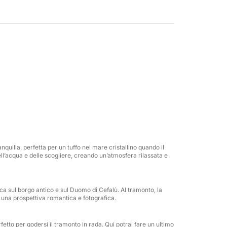
 della zona: Baia di Mazzaforno, con la sua
omare di Cefalù, che al calare del sole si
rai nuotare o semplicemente rilassarti sul
 calda del tramonto.
enza speciale: welcome drink all’imbarco,
esterna, toilette, zone d’ombra e aree relax
rsona in più prevede un supplemento di €50.
quilla, perfetta per un tuffo nel mare cristallino quando il
nti privati, questo tour al tramonto è il modo
ell’acqua e delle scogliere, creando un’atmosfera rilassata e
 mare e un bicchiere in mano.
a sul borgo antico e sul Duomo di Cefalù. Al tramonto, la
do una prospettiva romantica e fotografica.
fetto per godersi il tramonto in rada. Qui potrai fare un ultimo