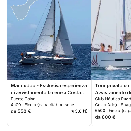
Madoudou - Esclusiva esperienza
Tour privato co
di avvistamento balene a Costa
Avvistamento di 
Puerto Colon
Club Náutico Puer
Adeje - Noleggio privato per 11
lungo la costa m
4h00 · Fino a {capacità} persone
Costa Adeje, Spa
persone
Tenerife - Mass
6h00 · Fino a {cap
da 550 €
3.8 (1)
da 800 €