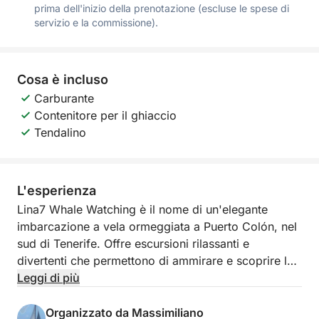
prima dell'inizio della prenotazione (escluse le spese di
servizio e la commissione).
Cosa è incluso
Carburante
Contenitore per il ghiaccio
Tendalino
L'esperienza
Lina7 Whale Watching è il nome di un'elegante
imbarcazione a vela ormeggiata a Puerto Colón, nel
sud di Tenerife. Offre escursioni rilassanti e
divertenti che permettono di ammirare e scoprire la
splendida costa, scolpita dal vento e modellata dalle
Leggi di più
onde dell'Oceano Atlantico, di questa imponente
isola vulcanica.
Organizzato da Massimiliano