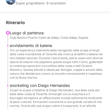
Super proprietario ·
9 recensioni
L'imbarcazione è un Jeanneau Sun Odyssey 39 di 12
metri, ben equipaggiato per la navigazione in acque
profonde, comodo e funzionale. Tutte le cabine
Itinerario
sono spaziose e dotate di armadi, cassetti e vani
portaoggetti. Le cabine di poppa hanno accesso
Luogo di partenza:
Club Náutico Puerto Colón de Adeje, Costa Adeje, España
diretto ai bagni, completi di doccia e acqua calda.
La zona cucina è attrezzata con un piano cottura a
avvistamento di balene
tre fuochi, due lavelli, un forno e due frigoriferi.
Vivi un'esperienza indimenticabile navigando nelle acque al largo
della costa meridionale di Tenerife alla ricerca di delfini e balene nel
loro habitat naturale. Durante l'escursione, potrai osservare diverse
La zona giorno è molto ampia e dispone di un tavolo
specie di cetacei che popolano queste acque tutto l'anno, godendoti
al contempo panorami mozzafiato della costa e dell'Oceano
per otto persone e due divani. Il tavolo esterno e il
Atlantico. Questa attività è ideale per famiglie, coppie e amanti della
tendalino offrono le condizioni ideali per cenare
natura che desiderano vivere un incontro emozionante e rispettoso
con la fauna marina.
all'aperto. L'imbarcazione è dotata di zattera di
salvataggio e pannelli solari, garantendo la completa
snorkeling con Diego Hernandez
Scopri le acque cristalline di Diego Hernández, una delle zone più
indipendenza energetica. Ha una capacità di 900 litri
belle della costa di Tenerife. Immergiti con la maschera e il
d'acqua.
boccaglio ed esplora un affascinante mondo sottomarino brulicante
di pesci colorati, formazioni vulcaniche e una grande varietà di vita
marina. Grazie alle sue acque calme e trasparenti, è un'attività
L'imbarcazione è autorizzata per l'avvistamento