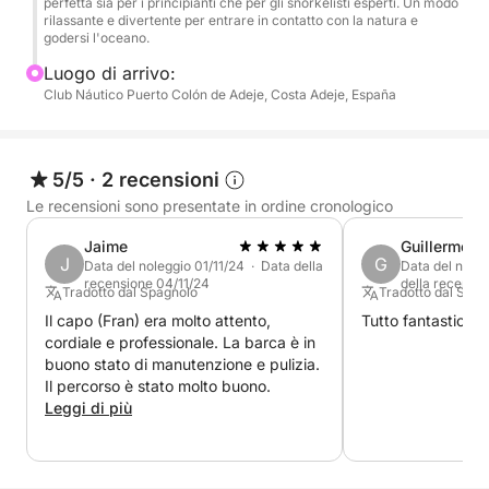
perfetta sia per i principianti che per gli snorkelisti esperti. Un modo
rilassante e divertente per entrare in contatto con la natura e
delle balene nel sud di Tenerife.
godersi l'oceano.
Durante le nostre escursioni, potrete avvistare le
Luogo di arrivo:
balene pilota che popolano le acque intorno alle
Club Náutico Puerto Colón de Adeje, Costa Adeje, España
Isole Canarie.
5/5
·
2 recensioni
Le recensioni sono presentate in ordine cronologico
Jaime
Guillermo
J
G
Data del noleggio 01/11/24 · Data della
Data del nole
recensione 04/11/24
della recensi
Tradotto dal Spagnolo
Tradotto dal Spag
Il capo (Fran) era molto attento,
Tutto fantastico!
cordiale e professionale. La barca è in
buono stato di manutenzione e pulizia.
Il percorso è stato molto buono.
Leggi di più