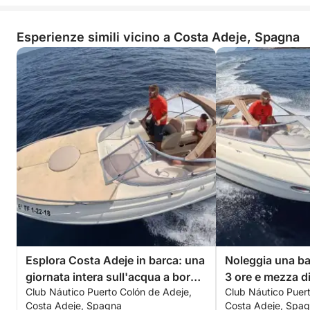
Esperienze simili vicino a Costa Adeje, Spagna
Esplora Costa Adeje in barca: una
Noleggia una ba
giornata intera sull'acqua a bordo
3 ore e mezza di
Club Náutico Puerto Colón de Adeje,
Club Náutico Puer
di un motoscafo.
Costa Adeje, Spagna
Costa Adeje, Spa