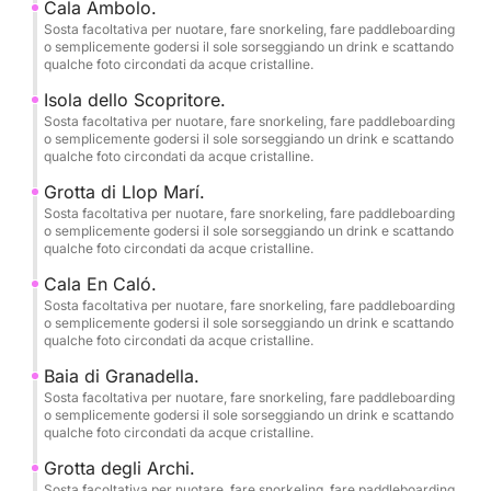
Pulizia finale inclusa.
Cala Ambolo.
Sosta facoltativa per nuotare, fare snorkeling, fare paddleboarding
o semplicemente godersi il sole sorseggiando un drink e scattando
Porto di partenza: Dénia Yacht Club.
qualche foto circondati da acque cristalline.
Isola dello Scopritore.
Immortalate questa esperienza!
Sosta facoltativa per nuotare, fare snorkeling, fare paddleboarding
o semplicemente godersi il sole sorseggiando un drink e scattando
qualche foto circondati da acque cristalline.
Lo skipper che vi accompagnerà vi offrirà un
servizio fotografico completamente gratuito per
Grotta di Llop Marí.
immortalare i vostri momenti migliori trascorsi a
Sosta facoltativa per nuotare, fare snorkeling, fare paddleboarding
o semplicemente godersi il sole sorseggiando un drink e scattando
godervi il mare e la natura nella sua forma più pura.
qualche foto circondati da acque cristalline.
Cala En Caló.
••CABINE, SPIAGGE E GROTTE DA VISITARE••
Sosta facoltativa per nuotare, fare snorkeling, fare paddleboarding
o semplicemente godersi il sole sorseggiando un drink e scattando
qualche foto circondati da acque cristalline.
-DÉNIA-
•Spiaggia Les Marines.
Baia di Granadella.
Sosta facoltativa per nuotare, fare snorkeling, fare paddleboarding
o semplicemente godersi il sole sorseggiando un drink e scattando
•Les Rotes.
qualche foto circondati da acque cristalline.
Grotta degli Archi.
•Punta Negra.
Sosta facoltativa per nuotare, fare snorkeling, fare paddleboarding