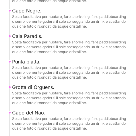
qualche foto circondati da acque cristalline.
stile divano a poppa.
Capo Negre.
•1 sedile girevole in plancia.
Sosta facoltativa per nuotare, fare snorkeling, fare paddleboarding
•Tavolo da pranzo per tutti gli ospiti.
o semplicemente godersi il sole sorseggiando un drink e scattando
qualche foto circondati da acque cristalline.
•2 grandi frigoriferi.
•Scaletta da bagno.
Cala Paradis.
•Attrezzatura di sicurezza completa.
Sosta facoltativa per nuotare, fare snorkeling, fare paddleboarding
o semplicemente godersi il sole sorseggiando un drink e scattando
•Skipper/guida turistica professionista.
qualche foto circondati da acque cristalline.
•Soste per nuoto, snorkeling e paddleboarding.
Punta piatta.
•È consentito portare a bordo cibo e bevande.
Sosta facoltativa per nuotare, fare snorkeling, fare paddleboarding
o semplicemente godersi il sole sorseggiando un drink e scattando
qualche foto circondati da acque cristalline.
Feste di compleanno e Addii al celibato/nubilato.
Grotta di Orguens.
Servizio fotografico gratuito.
Sosta facoltativa per nuotare, fare snorkeling, fare paddleboarding
o semplicemente godersi il sole sorseggiando un drink e scattando
qualche foto circondati da acque cristalline.
Gli animali domestici sono benvenuti a bordo.
Capo del Nao.
Sosta facoltativa per nuotare, fare snorkeling, fare paddleboarding
È consentito fumare.
o semplicemente godersi il sole sorseggiando un drink e scattando
qualche foto circondati da acque cristalline.