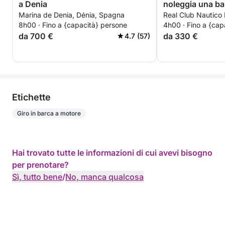
a Denia
noleggia una ba
Marina de Denia, Dénia, Spagna
Real Club Nautico
ore.
8h00 · Fino a {capacità} persone
4h00 · Fino a {cap
da 700 €
da 330 €
4.7 (57)
Etichette
Giro in barca a motore
Hai trovato tutte le informazioni di cui avevi bisogno
per prenotare?
Sì, tutto bene
/
No, manca qualcosa