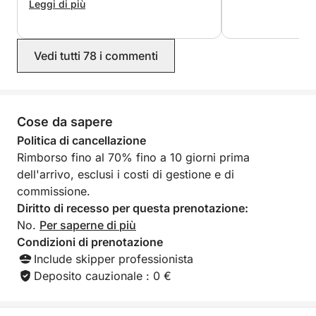
sicuramente.
Leggi di più
•Isola di Portixol.
Vedi tutti 78 i commenti
•Cala Portixol
•Capo Negro.
•Cala Paradiso.
•Punta piatta.
Cose da sapere
•Grotta di Orguens.
Politica di cancellazione
• Baia di Ambolo.
Rimborso fino al 70% fino a 10 giorni prima
•L'Isola dello Scopritore.
dell'arrivo, esclusi i costi di gestione e di
•Cova Llop Mari.
commissione.
•Cala En Caló.
Diritto di recesso per questa prenotazione:
•Cala Granadella.
No.
Per saperne di più
Condizioni di prenotazione
Include skipper professionista
Deposito cauzionale : 0 €