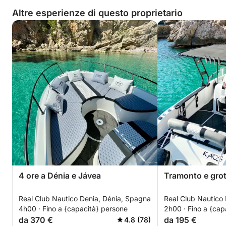
Altre esperienze di questo proprietario
4 ore a Dénia e Jávea
Tramonto e grott
Real Club Nautico Denia, Dénia, Spagna
Real Club Nautico
4h00 · Fino a {capacità} persone
2h00 · Fino a {cap
da 370 €
da 195 €
4.8 (78)