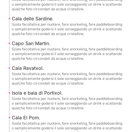
perché il suo pescaggio ridotto permette di
o semplicemente godersi il sole sorseggiando un drink e scattando
qualche foto circondati da acque cristalline.
esplorare da vicino le migliori acque cristalline e
poco profonde della zona, avventurarsi in grotte
Cala delle Sardine.
marine nascoste e ammirare scogliere mozzafiato
Sosta facoltativa per nuotare, fare snorkeling, fare paddleboarding
o semplicemente godersi il sole sorseggiando un drink e scattando
con viste uniche dal mare.
qualche foto circondati da acque cristalline.
Capo San Martin.
••ATTREZZATURA E COMFORT DI BORDO••
Sosta facoltativa per nuotare, fare snorkeling, fare paddleboarding
o semplicemente godersi il sole sorseggiando un drink e scattando
qualche foto circondati da acque cristalline.
•Ecoscandaglio/GPS/Plotter Lowrance® Hook
Reveal 9 da 10".
Cala Ravatxol.
•T-top in acciaio inox con 3 m² di ampia zona
Sosta facoltativa per nuotare, fare snorkeling, fare paddleboarding
o semplicemente godersi il sole sorseggiando un drink e scattando
d'ombra.
qualche foto circondati da acque cristalline.
•Sistema audio Sony Marine® con connettività USB
Isola e baia di Portixol.
e Bluetooth e altoparlanti marini Sony XS-MP da 2 x
Sosta facoltativa per nuotare, fare snorkeling, fare paddleboarding
90 W di potenza.
o semplicemente godersi il sole sorseggiando un drink e scattando
qualche foto circondati da acque cristalline.
•Nuova tappezzeria morbida con motivo a rombi e
comoda imbottitura in schiuma da 40 kg/m².
Cala El Pom.
•Prese da 12 V e porte di ricarica USB.
Sosta facoltativa per nuotare, fare snorkeling, fare paddleboarding
o semplicemente godersi il sole sorseggiando un drink e scattando
•Ampio prendisole convertibile a prua e sedute in