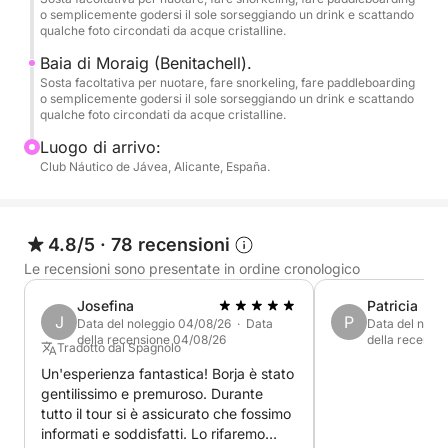
o semplicemente godersi il sole sorseggiando un drink e scattando
qualche foto circondati da acque cristalline.
•La Cova Tallada.
Baia di Moraig (Benitachell).
•Riserva Naturale di Montgó.
Sosta facoltativa per nuotare, fare snorkeling, fare paddleboarding
o semplicemente godersi il sole sorseggiando un drink e scattando
qualche foto circondati da acque cristalline.
•Capo San Antonio.
Luogo di arrivo:
Club Náutico de Jávea, Alicante, España.
-JÁVEA-
•Cala Tangó.
4.8/5
·
78 recensioni
•Spiaggia Arenal.
Le recensioni sono presentate in ordine cronologico
•Cala Blanca.
Josefina
Patricia
J
P
Data del noleggio 04/08/26 · Data
Data del nole
della recensione 04/08/26
della recensi
•Cala Sardinera.
Tradotto dal Spagnolo
Un'esperienza fantastica! Borja è stato
•Capo San Martín.
gentilissimo e premuroso. Durante
tutto il tour si è assicurato che fossimo
informati e soddisfatti. Lo rifaremo
•Cala El Portet.