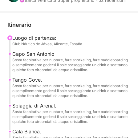
• Carburante non incluso.
Barca verificata
·
Super proprietario ·
152 recensioni
• Partenze da Dénia e Jávea (si prega di informarsi)
Itinerario
// 1 PADDLE BOARD – INCLUSO.
Luogo di partenza:
Club Náutico de Jávea, Alicante, España.
// ATTREZZATURA DA SNORKELING PER 6
PERSONE – INCLUSA.
Capo San Antonio
Sosta facoltativa per nuotare, fare snorkeling, fare paddleboarding
o semplicemente godersi il sole sorseggiando un drink e scattando
Se cerchi un'esperienza autentica in mare, lontano
qualche foto circondati da acque cristalline.
dalle spiagge affollate e con accesso esclusivo in
Tango Cove.
barca ai luoghi più spettacolari della Costa Blanca,
Sosta facoltativa per nuotare, fare snorkeling, fare paddleboarding
questa moderna imbarcazione nuova di zecca è
o semplicemente godersi il sole sorseggiando un drink e scattando
qualche foto circondati da acque cristalline.
perfetta per te!
Spiaggia di Arenal.
Dotata di un potente motore fuoribordo Suzuki a 4
Sosta facoltativa per nuotare, fare snorkeling, fare paddleboarding
o semplicemente godersi il sole sorseggiando un drink e scattando
tempi da 175 CV. Alimentata a benzina e con una
qualche foto circondati da acque cristalline.
velocità massima di 33-35 miglia orarie, questa
Cala Blanca.
imbarcazione "Open Day" è veloce, pratica e ideale
Sosta facoltativa per nuotare, fare snorkeling, fare paddleboarding