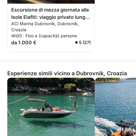
Escursione di mezza giornata alle
Isole Elafiti: viaggio privato lungo
ACI Marina Dubrovnik, Dubrovnik,
la costa.
Croazia
4h00 · Fino a {capacità} persone
da 1.000 €
5 (27)
Esperienze simili vicino a Dubrovnik, Croazia