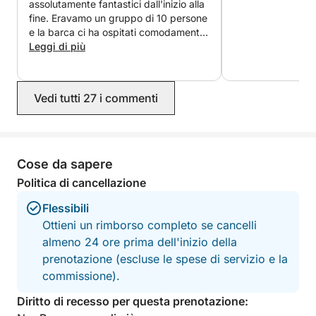
assolutamente fantastici dall'inizio alla
fine. Eravamo un gruppo di 10 persone
e la barca ci ha ospitati comodamente,
con tanto spazio per rilassarci. Ci
Leggi di più
hanno proposto l'itinerario perfetto per
un'intera giornata e ci hanno portato
su una splendida isola tranquilla dove
Vedi tutti 27 i commenti
abbiamo gustato uno dei migliori
pranzi del nostro viaggio. Il cibo era
eccezionale, il personale
incredibilmente accogliente e il
panorama mozzafiato. Se visitate
Cose da sapere
Dubrovnik, non posso che
Politica di cancellazione
raccomandare caldamente Matko. Lui
e il suo team hanno reso la giornata
Flessibili
davvero indimenticabile.
Ottieni un rimborso completo se cancelli
almeno 24 ore prima dell'inizio della
prenotazione (escluse le spese di servizio e la
commissione).
Diritto di recesso per questa prenotazione: