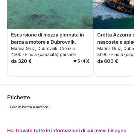
Escursione di mezza giornata in
Grotta Azzurra p
barca a motore a Dubrovnik.
nascoste e spia
Marina Gruz, Dubrovnik, Croazia
Marina Gruz, Dubr
NUOVO motoscaf
4h00 · Fino a {capacità} persone
8h00 · Fino a {cap
isole Elafiti 8 or
da 320 €
da 600 €
5 (43)
Etichette
Giro in barca a motore
Hai trovato tutte le informazioni di cui avevi bisogno