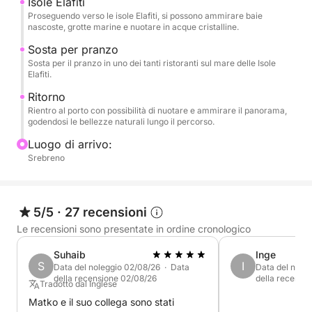
Isole Elafiti
Proseguendo verso le isole Elafiti, si possono ammirare baie
nascoste, grotte marine e nuotare in acque cristalline.
Il carburante e le tasse portuali non sono inclusi nel
prezzo e dovranno essere pagati a bordo. Il prezzo
Sosta per pranzo
Sosta per il pranzo in uno dei tanti ristoranti sul mare delle Isole
di questa crociera è di 600 €.
Elafiti.
Ritorno
Scopri l'anima vibrante della Croazia, dove antiche
Rientro al porto con possibilità di nuotare e ammirare il panorama,
isole incontrano un orizzonte cristallino.
godendosi le bellezze naturali lungo il percorso.
Luogo di arrivo:
Srebreno
5/5
·
27 recensioni
Le recensioni sono presentate in ordine cronologico
Suhaib
Inge
S
I
Data del noleggio 02/08/26 · Data
Data del nole
della recensione 02/08/26
della recensi
Tradotto dal Inglese
Matko e il suo collega sono stati