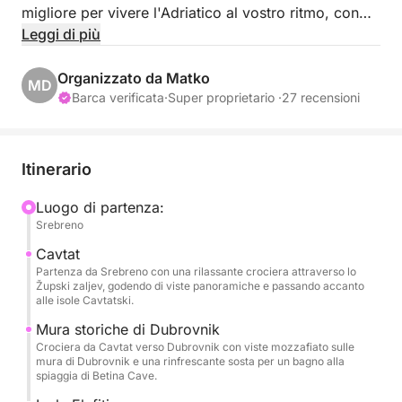
migliore per vivere l'Adriatico al vostro ritmo, con
comodi punti di prelievo disponibili da Cavtat,
Leggi di più
Srebreno (Hotel Sheraton) o dal porto della Città
Vecchia di Dubrovnik. La vostra avventura prevede
Organizzato da Matko
MD
la visita delle tre principali perle dell'arcipelago: le
Barca verificata
·
Super proprietario ·
27 recensioni
spiagge sabbiose di Lopud, il fascino storico di
Šipan e le incantevoli grotte blu di Koločep.
Itinerario
A bordo, il vostro comfort è la nostra priorità. Sarete
accompagnati da un capitano professionista e da
Luogo di partenza:
Srebreno
un'hostess dedicata a rendere la vostra giornata
impeccabile. Rilassatevi con i nostri servizi di alta
Cavtat
qualità, tra cui un impianto stereo di prima scelta, un
Partenza da Srebreno con una rilassante crociera attraverso lo
Župski zaljev, godendo di viste panoramiche e passando accanto
frigo portatile rifornito di acqua in bottiglia e
alle isole Cavtatski.
bevande analcoliche e un SUP (Stand-Up
Mura storiche di Dubrovnik
Paddleboard) per esplorare le baie più tranquille.
Crociera da Cavtat verso Dubrovnik con viste mozzafiato sulle
Che desideriate nuotare in calette nascoste o cenare
mura di Dubrovnik e una rinfrescante sosta per un bagno alla
spiaggia di Betina Cave.
nei pittoreschi villaggi costieri, questo charter
privato offre la massima flessibilità.