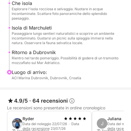
Che isola
sempre.
Esplorare l'isola rocciosa e selvaggia. Nuotare in acque
incontaminate. Scattare foto panoramiche dello splendido
paesaggio.
**Il costo del carburante per l'escursione giornaliera
è di 300 € e deve essere pagato in contanti al
Isola di Marchuleti
Passeggiare lungo sentieri naturalistici e scoprire un ambiente
termine dell'escursione.**
incontaminato. Gustarsi un picnic sulla spiaggia immersi nella
natura. Osservare la fauna selvatica locale.
Ritorno a Dubrovnik
Rientro nel tardo pomeriggio. Possibilità di godere di un tramonto
mozzafiato sul Mar Adriatico.
Luogo di arrivo:
ACI Marina Dubrovnik, Dubrovnik, Croatia
4.9/5
·
64 recensioni
Le recensioni sono presentate in ordine cronologico
Ryder
Juliana
J
Data del noleggio 22/07/26 · Data
Data del nole
della recensione 23/07/26
della recensi
Tradotto dal Inglese
Tradotto dal Ingle