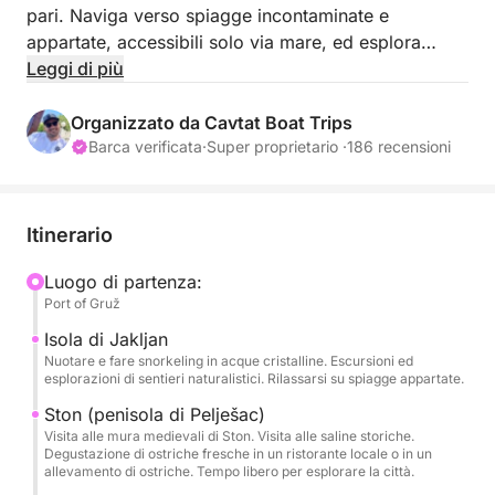
pari. Naviga verso spiagge incontaminate e
appartate, accessibili solo via mare, ed esplora
l'incantevole Grotta Azzurra. Goditi le acque
Leggi di più
cristalline, perfette per lo snorkeling e per tuffarti
dagli scogli, un'esperienza emozionante per gli
Organizzato da Cavtat Boat Trips
spiriti avventurosi.
Barca verificata
·
Super proprietario ·
186 recensioni
Rilassati con bevande fresche, snack e Wi-Fi a
bordo, per un'esperienza piacevole e senza intoppi.
Itinerario
Il nostro skipper professionista ti guiderà attraverso
questo pittoresco arcipelago, svelandoti i luoghi più
Luogo di partenza:
Port of Gruž
belli e i tesori nascosti lungo il percorso.
Isola di Jakljan
Con opzioni di mezza giornata e giornata intera,
Nuotare e fare snorkeling in acque cristalline. Escursioni ed
esplorazioni di sentieri naturalistici. Rilassarsi su spiagge appartate.
puoi personalizzare il tuo viaggio in base ai tuoi
impegni e alle tue preferenze. Unisciti a noi per una
Ston (penisola di Pelješac)
Visita alle mura medievali di Ston. Visita alle saline storiche.
giornata indimenticabile di lusso, relax ed
Degustazione di ostriche fresche in un ristorante locale o in un
esplorazione alle Isole Elafiti. Prenota oggi stesso la
allevamento di ostriche. Tempo libero per esplorare la città.
tua escursione e crea ricordi che dureranno per