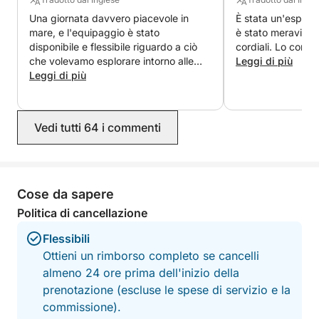
Una giornata davvero piacevole in
È stata un'esperien
mare, e l'equipaggio è stato
è stato meraviglio
disponibile e flessibile riguardo a ciò
cordiali. Lo consi
che volevamo esplorare intorno alle
Leggi di più
isole, sia via terra che via mare.
Leggi di più
Vedi tutti 64 i commenti
Cose da sapere
Politica di cancellazione
Flessibili
Ottieni un rimborso completo se cancelli
almeno 24 ore prima dell'inizio della
prenotazione (escluse le spese di servizio e la
commissione).