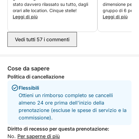
panoramica alle isole di Dubrovnik.
stato davvero rilassato su tutto, dagli
dimensione perfett
orari alle location. Cinque stelle!
gruppo di 6 perso
Carburante, bevande e attrezzatura per lo snorkeling
Leggi di più
mare fosse piutto
Leggi di più
Ivan è stato genti
sono inclusi nel prezzo.
portandoci nei post
tranquilli e al rip
Vedi tutti 57 i commenti
Cose da sapere
Politica di cancellazione
Flessibili
Ottieni un rimborso completo se cancelli
almeno 24 ore prima dell'inizio della
prenotazione (escluse le spese di servizio e la
commissione).
Diritto di recesso per questa prenotazione:
No.
Per saperne di più