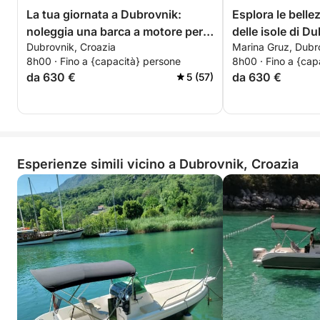
La tua giornata a Dubrovnik:
Esplora le belle
noleggia una barca a motore per
delle isole di D
Dubrovnik, Croazia
Marina Gruz, Dubr
una giornata intera alla scoperta
8h00 · Fino a {capacità} persone
8h00 · Fino a {cap
della città.
da 630 €
da 630 €
5 (57)
Esperienze simili vicino a Dubrovnik, Croazia