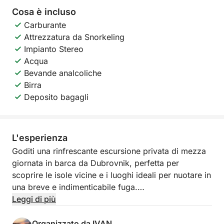
Cosa è incluso
Carburante
Attrezzatura da Snorkeling
Impianto Stereo
Acqua
Bevande analcoliche
Birra
Deposito bagagli
L'esperienza
Goditi una rinfrescante escursione privata di mezza
giornata in barca da Dubrovnik, perfetta per
scoprire le isole vicine e i luoghi ideali per nuotare in
una breve e indimenticabile fuga.
Leggi di più
Durante questa esperienza, esplorerai la splendida
isola di Koločep, sede delle famose Grotte Blu e
Organizzato da IVAN