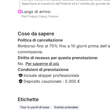
Appartiene al massiccio dell'Esterel ed è l'isolotto più grande de
⛵ Esperienza di navigazione eccezionale
Dirigiti verso la leggendaria Île d'Or. Lungo lo sp
Luogo di arrivo:
scogliere rosse che si tuffano in un mare turches
Port Fréjus, Fréjus, France
dal caos cittadino.
Cose da sapere
Una sosta da cartolina
Nelle splendide Calanques dell'Estérel:
Politica di cancellazione
• Esplorate i fondali con lo snorkeling
Rimborso fino al 70% fino a 10 giorni prima dell'arr
• Fate paddleboarding nelle acque cristalline
commissione.
• Nuotate in un ambiente idilliaco
Diritto di recesso per questa prenotazione:
No.
Per saperne di più
☀️ Momento clou a bordo
Condizioni di prenotazione
Rilassatevi sull'ampio ponte, cullati dal mare e 
Include skipper professionista
conviviale aperitivo con vista sull'orizzonte azzur
Deposito cauzionale : 5.000 €
Un dolce ritorno
Il viaggio di ritorno a Saint-Raphaël prolunga qu
Etichette
paesaggi indimenticabili.
Tour in yacht di lusso
Evento aziendale