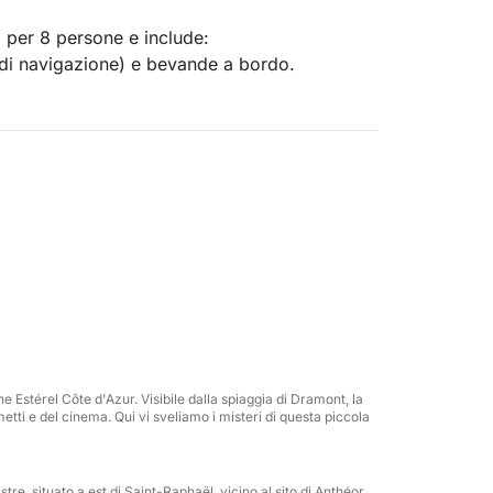
o per 8 persone e include:
 di navigazione) e bevande a bordo.
 supplemento stimato di €50 a persona
zza giornata all'insegna del divertimento:
x al sole. Un'atmosfera amichevole e
i ✨
 eccezionale a bordo di un catamarano
one Estérel Côte d'Azur. Visibile dalla spiaggia di Dramont, la
ti accoglierà con un drink di benvenuto. Dopo
etti e del cinema. Qui vi sveliamo i misteri di questa piccola
ienza che unisce lusso discreto e natura
tre, situato a est di Saint-Raphaël, vicino al sito di Anthéor.