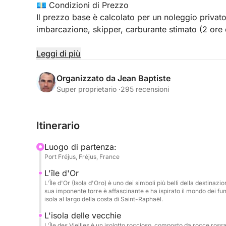
💶 Condizioni di Prezzo
Il prezzo base è calcolato per un noleggio privat
imbarcazione, skipper, carburante stimato (2 ore
Per ogni persona aggiuntiva verrà addebitato un
Leggi di più
(bevande + contributo carburante).
Organizzato da Jean Baptiste
Programma:
Super proprietario ·
295 recensioni
Escursione in catamarano a Saint-Raphaël. Una me
Itinerario
nuoto, snorkeling, paddleboarding, musica e rela
avventure nautiche garantite con amici o familiar
Luogo di partenza:
Port Fréjus, Fréjus, France
✨ Benvenuto VIP
L'île d'Or
Partendo da Port Santa Lucia, vivi un'esperienza
L'Île d'Or (Isola d'Oro) è uno dei simboli più belli della destinazi
elegante e confortevole. All'arrivo, l'equipaggio 
sua imponente torre è affascinante e ha ispirato il mondo dei fum
un briefing sulla sicurezza, salperai per un'esper
isola al largo della costa di Saint-Raphaël.
incontaminata.
L'isola delle vecchie
L'Île des Vieilles è un isolotto roccioso, composto da rocce rossas