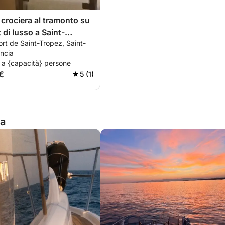
 crociera al tramonto su
 di lusso a Saint-
rt de Saint-Tropez, Saint-
utto incluso.
ncia
 a {capacità} persone
€
5 (1)
ia