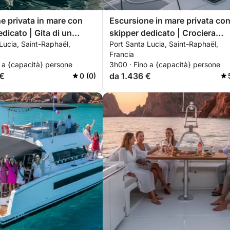
e privata in mare con
Escursione in mare privata co
dicato | Gita di un
skipper dedicato | Crociera
Lucia, Saint-Raphaël,
Port Santa Lucia, Saint-Raphaël,
 lusso su catamarano a
premium al tramonto: Saint-
Francia
Costa Azzurra | Brunch
Raphaël, Estérel e Île d'Or
 a {capacità} persone
3h00 · Fino a {capacità} persone
neo e sport acquatici
 €
da 1.436 €
0 (0)