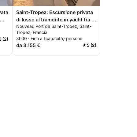
vata
Saint-Tropez: Escursione privata
di lusso al tramonto in yacht tra le
Nouveau Port de Saint-Tropez, Saint-
montagne dell'Estérel con
Tropez, Francia
aperitivo, paddleboarding e
3h00 · Fino a {capacità} persone
5 (2)
snorkeling.
da 3.155 €
5 (2)