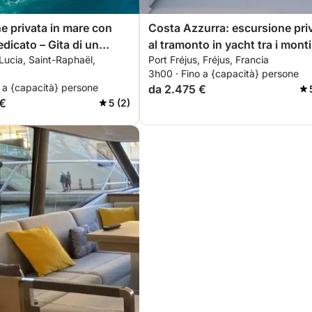
e privata in mare con
Costa Azzurra: escursione pri
dicato – Gita di un
al tramonto in yacht tra i monti
Lucia, Saint-Raphaël,
Port Fréjus, Fréjus, Francia
 catamarano di lusso con
dell'Estérel con aperitivo,
3h00 · Fino a {capacità} persone
l-inclusive, brunch e
paddleboarding e snorkeling.
 a {capacità} persone
da 2.475 €
atici.
 €
5 (2)