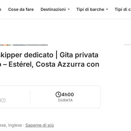
e
Cose da fare
Destinazioni
Tipi di barche
Tipi di 
kipper dedicato | Gita privata
 – Estérel, Costa Azzurra con
2
4h00
E
DURATA
ese, Inglese
·
Saperne di più