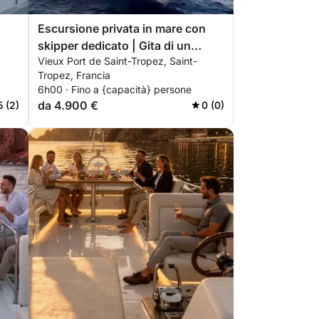
n
Escursione privata in mare con
skipper dedicato | Gita di un
Vieux Port de Saint-Tropez, Saint-
giorno a bordo dello yacht
Tropez, Francia
premium Pershing 5X – Saint-
6h00 · Fino a {capacità} persone
Tropez, Pampelonne e Cap Taillat
da 4.900 €
5 (2)
0 (0)
| Champagne, paddleboarding,
snorkeling, scooter subacqueo