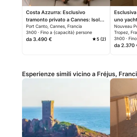
Costa Azzurra: Esclusivo
Esclusiva
tramonto privato a Cannes: Isole
uno yacht
Port Canto, Cannes, Francia
Nouveau Po
di Lérins e aperitivo premium
Tropez, t
3h00 · Fino a {capacità} persone
Tropez, Fra
3h00 · Fino
da 3.490 €
5 (2)
da 2.370 
Esperienze simili vicino a Fréjus, Franc