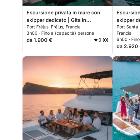
Escursione privata in mare con
Escursion
skipper dedicato | Gita in
skipper de
Port Fréjus, Fréjus, Francia
Port Santa 
catamarano premium al tramonto
giorno di
3h00 · Fino a {capacità} persone
Francia
– Estérel con aperitivo,
motore – 
6h00 · Fino
da 1.900 €
0 (0)
paddleboarding e snorkeling
mediterra
da 2.920
inclusi