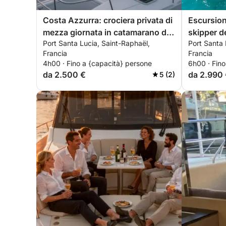
Costa Azzurra: crociera privata di
Escursion
mezza giornata in catamarano di
skipper de
Port Santa Lucia, Saint-Raphaël,
Port Santa 
lusso a Saint-Tropez o Cannes –
giorno in
Francia
Francia
pasti e sport acquatici inclusi.
formula al
4h00 · Fino a {capacità} persone
6h00 · Fino
sport acqu
da 2.500 €
da 2.990
5 (2)