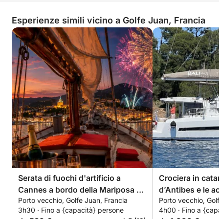
Esperienze simili vicino a Golfe Juan, Francia
Serata di fuochi d'artificio a
Crociera in cat
Cannes a bordo della Mariposa –
d’Antibes e le a
Porto vecchio, Golfe Juan, Francia
Porto vecchio, Gol
Champagne offerto. Solo 6 serate
Costa Azzurra
3h30 · Fino a {capacità} persone
4h00 · Fino a {cap
quest'estate: 4, 14, 22 luglio 4, 15,