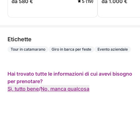
da 580 €
da 1.000 €
5 (19)
24 agosto
Etichette
Tour in catamarano
Giro in barca per feste
Evento aziendale
Hai trovato tutte le informazioni di cui avevi bisogno
per prenotare?
Sì, tutto bene
/
No, manca qualcosa