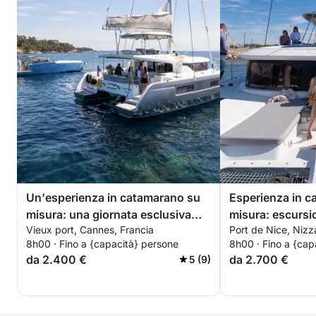
La durata può essere adattata (mezza giornata, 6
ore…) direttamente alle vostre esigenze.
Sono disponibili opzioni aggiuntive per arricchire la
vostra esperienza (bevande premium, sport
acquatici, ecc.).
Non dovete far altro che immaginare la vostra
giornata ideale… al resto pensiamo noi!
Un'esperienza in catamarano su
Esperienza in c
misura: una giornata esclusiva
misura: escursi
Vieux port, Cannes, Francia
Port de Nice, Nizz
nella baia di Cannes.
un giorno da Ni
8h00 · Fino a {capacità} persone
8h00 · Fino a {cap
da 2.400 €
da 2.700 €
5 (9)