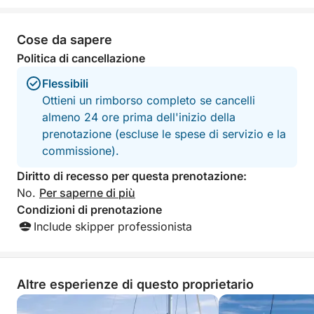
vostro comfort:
degli ultimi anni.
state messe a dis
con bagno privat
molto apprezzato.
Cose da sapere
aria condizionata, uno spazio interno con WC,
meraviglioso per t
doccia, piattaforma da bagno, attrezzatura per sport
Politica di cancellazione
Grazie!
acquatici… tutto è a disposizione per una giornata
Flessibili
spensierata.
Ottieni un rimborso completo se cancelli
almeno 24 ore prima dell'inizio della
E soprattutto, avrete la libertà di organizzare la
prenotazione (escluse le spese di servizio e la
vostra giornata come preferite:
commissione).
programma flessibile, itinerario personalizzabile,
Diritto di recesso per questa prenotazione:
pause per nuotare o per il pranzo a vostro
No.
Per saperne di più
piacimento.
Condizioni di prenotazione
Include skipper professionista
Non esitate a contattarci prima della prenotazione,
così potremo creare un'esperienza perfettamente su
misura per le vostre aspettative (durata, programma,
Altre esperienze di questo proprietario
atmosfera…).