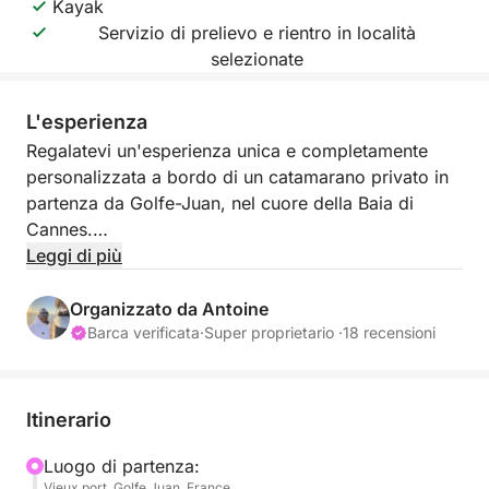
Kayak
Servizio di prelievo e rientro in località
selezionate
L'esperienza
Regalatevi un'esperienza unica e completamente
personalizzata a bordo di un catamarano privato in
partenza da Golfe-Juan, nel cuore della Baia di
Cannes.
Leggi di più
Ogni escursione è pensata su misura per i vostri
desideri. Che vogliate navigare in tranquillità,
Organizzato da Antoine
esplorare calette nascoste o godervi una giornata di
Barca verificata
·
Super proprietario ·
18 recensioni
festa in mare, tutto è possibile.
Salpate verso le acque turchesi della Costa Azzurra
Itinerario
e i suoi luoghi più belli: le Isole di Lérins, Cap
d'Antibes, Juan-les-Pins o la Baia di Cannes.
Luogo di partenza:
Vieux port, Golfe Juan, France