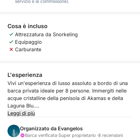
servizio e la commissione).
Cosa è incluso
Attrezzatura da Snorkeling
Equipaggio
Carburante
L'esperienza
Vivi un'esperienza di lusso assoluto a bordo di una
barca privata ideale per 8 persone. Immergiti nelle
acque cristalline della penisola di Akamas e della
Laguna Blu.
Leggi di più
Descrizione dettagliata
Che tu stia cercando una fuga romantica, una
Organizzato da Evangelos
vacanza in famiglia o un'avventura divertente con gli
Barca verificata
·
Super proprietario ·
8 recensioni