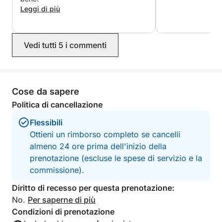
14:00
Leggi di più
Durata del noleggio:
3 ore — €320,00
Vedi tutti 5 i commenti
4 ore — €360,00
6 ore — €480,00
Cose da sapere
* Il carburante non è incluso e viene pagato a fine
noleggio in base al consumo effettivo. Per 3-4 ore, il
Politica di cancellazione
costo è di circa €50,00.
Flessibili
Ottieni un rimborso completo se cancelli
* È possibile richiedere un capitano con un
almeno 24 ore prima dell'inizio della
supplemento di €20 all'ora. Numero massimo di
prenotazione (escluse le spese di servizio e la
partecipanti: 7 persone + capitano.
commissione).
* È disponibile un servizio di trasferimento opzionale
Diritto di recesso per questa prenotazione:
dal vostro hotel a Paphos, per rendere la vostra
No.
Per saperne di più
avventura completamente senza pensieri, con un
Condizioni di prenotazione