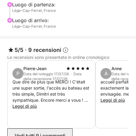
Luogo di partenza:
Lège-Cap-Ferret, France
Importante: Per motivi di sicurezza, l'uso del
giubbotto di salvataggio (fornito) è obbligatorio per
Luogo di arrivo:
i minori di 16 anni.
Lège-Cap-Ferret, France
Pertanto, non è necessaria la patente nautica per
noleggiare e godersi questa esperienza. Sarò lieto di
5/5
·
9 recensioni
mostrarti questo luogo magico (Isola degli Uccelli,
Le recensioni sono presentate in ordine cronologico
Banc de la Vigne, ecc.) con diverse soste per
Pierre-Jean
Anne
nuotare!
P
A
Data del noleggio 17/07/26 · Data
Data del nole
della recensione 17/07/26
della recensi
Que dire de plus que MERCI ! C'était
accueil parfait ! 
Imbarcazione confortevole con prendisole e tavolo
une super sortie, l'accès au bateau est
exactement la ba
da picnic.
très simple, Dimitri est très
envisagée. merci 
sympathique. Encore merci a vous ! A
Leggi di più
Gli orari di partenza e arrivo variano, poiché
refaire sans hésitation ! La VRAIE
Leggi di più
expérience du bassin est ici!
l'imbarcazione si trova in una zona di ancoraggio
che si prosciuga a seconda delle maree.
Partenza possibile da qualsiasi località di Le Canon,
Vedi tutti 9 i commenti