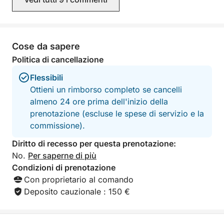
Grand Piquey o Cap-Ferret.
Cose da sapere
Goditi i semplici piaceri del mare! Massimo 4
persone per godersi appieno l'escursione.
Politica di cancellazione
Flessibili
Politica di cancellazione flessibile.
Ottieni un rimborso completo se cancelli
almeno 24 ore prima dell'inizio della
Non esitare a contattarmi per qualsiasi domanda
prenotazione (escluse le spese di servizio e la
prima di prenotare.
commissione).
Parlo inglese, spagnolo e francese.
Diritto di recesso per questa prenotazione:
No.
Per saperne di più
Condizioni di prenotazione
Con proprietario al comando
Deposito cauzionale : 150 €