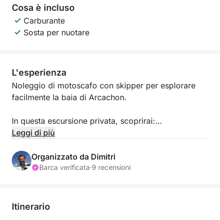
Cosa è incluso
Carburante
Sosta per nuotare
L'esperienza
Noleggio di motoscafo con skipper per esplorare
facilmente la baia di Arcachon.
In questa escursione privata, scoprirai:
Leggi di più
- Il Banc d'Arguin (in base alle condizioni
meteorologiche e di marea)
Organizzato da Dimitri
- Magnifici banchi di sabbia nel cuore della baia di
Barca verificata
·
9 recensioni
Arcachon.
- Una sosta per nuotare al Banc de la Vigne o in una
Itinerario
spiaggia di Cap Ferret raggiungibile in barca.