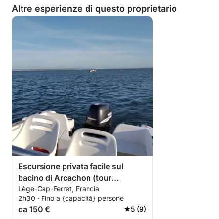
Altre esperienze di questo proprietario
Escursione privata facile sul
bacino di Arcachon (tour
Lège-Cap-Ferret, Francia
dell'isola degli uccelli, penisola di
2h30 · Fino a {capacità} persone
Cap-Ferret)
da 150 €
5 (9)