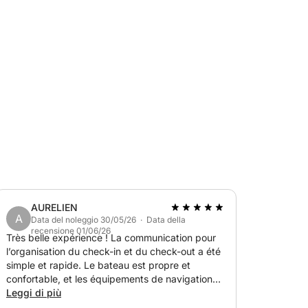
odervi un'imbarcazione spaziosa, potente e
a barca è dotata di ampi lettini prendisole,
n aperitivo e numerosi angoli perfetti per
po con gli amici, in famiglia o
otto una luce eccezionale.
AURELIEN
A
Data del noleggio 30/05/26 · Data della
recensione 01/06/26
Très belle expérience ! La communication pour
l’organisation du check-in et du check-out a été
simple et rapide. Le bateau est propre et
ne
confortable, et les équipements de navigation
fonctionnent parfaitement. Nous étions 15 à
Leggi di più
bord et avons passé un excellent moment.