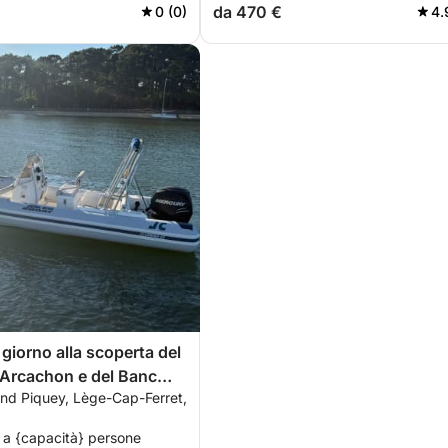
da 470 €
0 (0)
4.
 giorno alla scoperta del
 Arcachon e del Banc
and Piquey, Lège-Cap-Ferret,
 a {capacità} persone