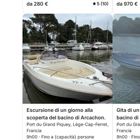
da 280 €
da 970 €
5 (10)
Escursione di un giorno alla
Gita di un
scoperta del bacino di Arcachon.
bacino di
Port du Grand Piquey, Lège-Cap-Ferret,
Port du Gr
d'Arguin
Francia
Francia
9h00 · Fino a {capacità} persone
9h00 · Fino