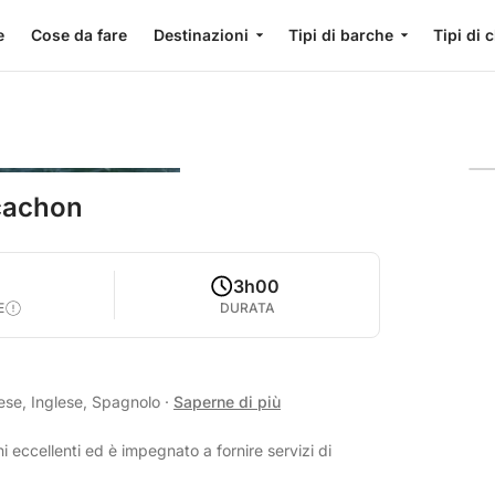
e
Cose da fare
Destinazioni
Tipi di barche
Tipi di 
rcachon
5
3h00
E
DURATA
ese, Inglese, Spagnolo
·
Saperne di più
i eccellenti ed è impegnato a fornire servizi di