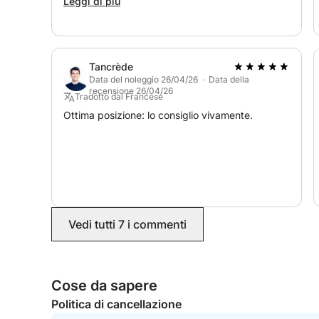
Tutto è andato alla perfezione dall'inizio alla fine.
Leggi di più
Consiglio vivamente Adrien. Grazie ancora!
Lasciatevi trasportare dall'atmosfera unica del t
un'esperienza indimenticabile in mare!
Tancrède
Data del noleggio 26/04/26 · Data della
recensione 26/04/26
Tradotto dal Francese
Ottima posizione: lo consiglio vivamente.
Vedi tutti 7 i commenti
Cose da sapere
Politica di cancellazione