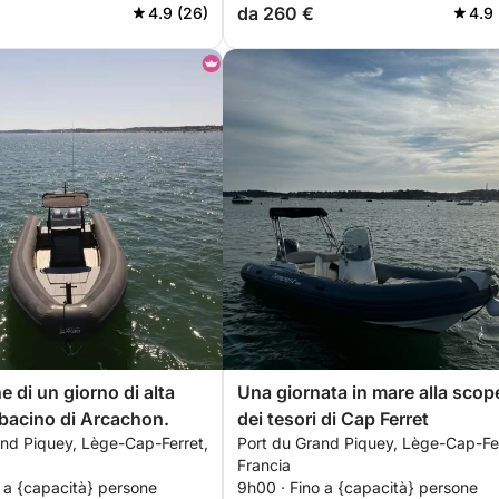
da 260 €
4.9 (26)
4.9 
 di un giorno di alta
Una giornata in mare alla scop
l bacino di Arcachon.
dei tesori di Cap Ferret
and Piquey, Lège-Cap-Ferret,
Port du Grand Piquey, Lège-Cap-Fer
Francia
 a {capacità} persone
9h00 · Fino a {capacità} persone