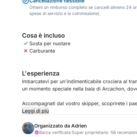
Cancellazione flessibile
Ottieni un rimborso completo se cancelli almeno 24 ore
spese di servizio e la commissione).
Cosa è incluso
Sosta per nuotare
Carburante
L'esperienza
Imbarcatevi per un'indimenticabile crociera al t
un momento speciale nella baia di Arcachon, dove 
Accompagnati dal vostro skipper, scoprirete i pae
amichevole e rilassata. Tra i riflessi del sole che tr
Leggi di più
palafitte e i magnifici panorami di Cap Ferret, 
tempo.
Organizzato da Adrien
Barca verificata
·
Super proprietario ·
58 recension