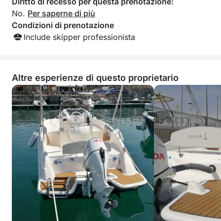
Diritto di recesso per questa prenotazione:
discussione.
No.
Per saperne di più
Condizioni di prenotazione
Include skipper professionista
Altre esperienze di questo proprietario