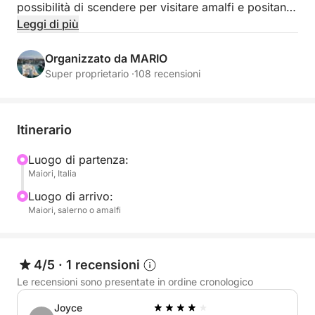
possibilità di scendere per visitare amalfi e positano.
vi sarà consigliato un ristorante se volete pranzare
Leggi di più
lungo la costa....possibile consumare alimenti a
bordo e fare il bagno in insenature caratteristiche.
Organizzato da MARIO
Super proprietario ·
108 recensioni
Itinerario
Luogo di partenza:
Maiori, Italia
Luogo di arrivo:
Maiori, salerno o amalfi
4/5
·
1 recensioni
Le recensioni sono presentate in ordine cronologico
Joyce