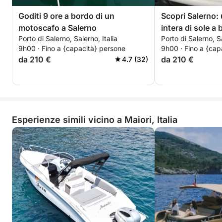
Goditi 9 ore a bordo di un
Scopri Salerno:
motoscafo a Salerno
intera di sole a
Porto di Salerno, Salerno, Italia
Porto di Salerno, Sa
motoscafo.
9h00 · Fino a {capacità} persone
9h00 · Fino a {cap
da 210 €
da 210 €
4.7 (32)
Esperienze simili vicino a Maiori, Italia