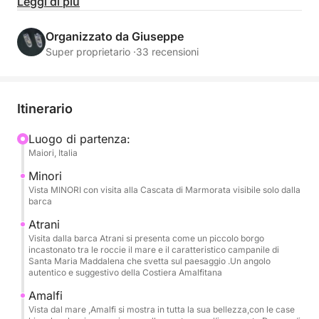
con calma e senza fretta a bordo di una Allegra 21.
Leggi di più
Questo tour è pensato per chi desidera esplorare la
costa in modo completo, alternando navigazione
Organizzato da Giuseppe
panoramica, bagni rigeneranti e momenti di puro
Super proprietario ·
33 recensioni
relax.
Durante la giornata navigherai lungo uno dei tratti di
Itinerario
costa più iconici del Mediterraneo, ammirando dal
mare Amalfi, Praiano e Positano con le loro
Luogo di partenza:
Maiori, Italia
scogliere a picco e i colori unici. Le soste bagno
permettono di nuotare in acque cristalline e godersi
Minori
il mare lontano dalla folla, mentre a bordo potrai
Vista MINORI con visita alla Cascata di Marmorata visibile solo dalla
barca
rilassarti sui comodi prendisole e all’ombra del
tendalino durante le ore più calde.
Atrani
Visita dalla barca Atrani si presenta come un piccolo borgo
incastonato tra le roccie il mare e il caratteristico campanile di
La barca offre tutti i comfort necessari per una
Santa Maria Maddalena che svetta sul paesaggio .Un angolo
autentico e suggestivo della Costiera Amalfitana
giornata perfetta: ampio prendisole, doccia con
acqua dolce, stereo Bluetooth, prese USB, scaletta
Amalfi
di risalita e frigorifero. Può ospitare fino a 6
Vista dal mare ,Amalfi si mostra in tutta la sua bellezza,con le case