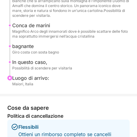
bianche che si arrampicano sulla montagna e l’imponente Duomo di
persone, rendendola ideale per famiglie e gruppi di
Amalfi che domina il centro storico. Un panorama iconico dove
amici.
mare, storia e natura si fondono in un’unica cartolina.Possibilità di
scendere per visitarla.
Nel prezzo sono inclusi barca, carburante, skipper,
Conca de marini
Magnifico Arco degli innamorati dove è possibile scattare delle foto
bevande a bordo e teli mare, così potrai concentrarti
ma soprattutto immergersi nell’acqua cristallina
solo sul goderti il mare e il panorama.
bagnante
Giro costa con sosta bagno
Questa esperienza è la scelta ideale per chi vuole
vivere la Costiera Amalfitana dal mare in modo
In questo caso,
Possibilità di scendere per visitarla
autentico, rilassato e indimenticabile, creando ricordi
speciali con le persone che ami.
Luogo di arrivo:
Maiori, Italia
Carburante incluso
Non esitate a contattarmi su Click&Boat per chiedere
Cose da sapere
informazioni e prenotare questa prestante
Politica di cancellazione
imbarcazione e vivere ricordi indimenticabili in
Flessibili
compagnia della vostra famiglia e dei vostri amici!
Ottieni un rimborso completo se cancelli