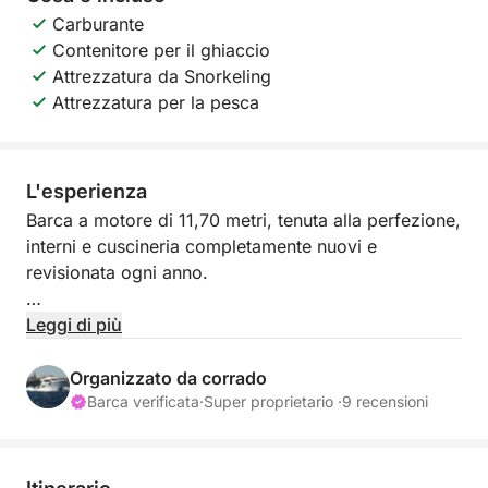
Carburante
Contenitore per il ghiaccio
Attrezzatura da Snorkeling
Attrezzatura per la pesca
L'esperienza
Barca a motore di 11,70 metri, tenuta alla perfezione,
interni e cuscineria completamente nuovi e
revisionata ogni anno.
La barca si trova ormeggiata allo Yacht Club di
Leggi di più
posizione ideale per fare ogni escursione possibile.
Davvero l’ideale se usata per uscite nel fine
Organizzato da corrado
settimana con la famiglia a vedere e fare il bagno
Barca verificata
·
Super proprietario ·
9 recensioni
nei posti più belli al mondo (vivo sulla estrema punta
della Sicilia Orientale). I panorami meravigliosi che si
possono raggiungere già in una gita giornaliera sono