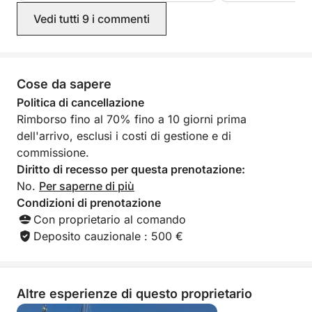
premuroso che ha reso la loro giornata
benvenuti e ci sia
Vedi tutti 9 i commenti
indimenticabile! Non potremmo
per tutta la giorn
raccomandarvi di più. Grazie per i
adorabile e molto
ricordi meravigliosi.
ha tutto ciò di cu
consiglierei sicur
Liz
Cose da sapere
Politica di cancellazione
Rimborso fino al 70% fino a 10 giorni prima
dell'arrivo, esclusi i costi di gestione e di
commissione.
Diritto di recesso per questa prenotazione:
No.
Per saperne di più
Condizioni di prenotazione
Con proprietario al comando
Deposito cauzionale : 500 €
Altre esperienze di questo proprietario