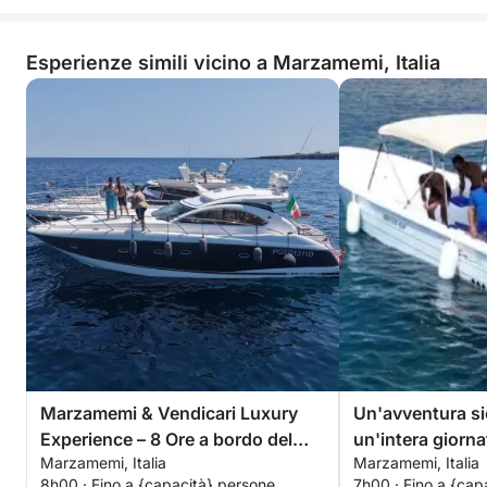
Esperienze simili vicino a Marzamemi, Italia
Marzamemi & Vendicari Luxury
Un'avventura sic
Experience – 8 Ore a bordo del
un'intera giorn
Marzamemi, Italia
Marzamemi, Italia
Sunseeker Portofino 47
8h00 · Fino a {capacità} persone
7h00 · Fino a {cap