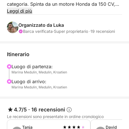
categoria. Spinta da un motore Honda da 150 CV,
questa barca è la scelta ideale per una vacanza
Leggi di più
estiva veloce ed efficiente. Può ospitare fino a 10
passeggeri, con ampio spazio per sedersi e
Organizzato da Luka
muoversi liberamente a bordo. La facile
Barca verificata
·
Super proprietario ·
19 recensioni
manovrabilità e la semplicità di utilizzo delle sue
attrezzature garantiscono una navigazione sicura e
piacevole. Consigliata per gruppi di ogni tipo e
Itinerario
perfetta per gite giornaliere.
Luogo di partenza:
Marina Medulin, Medulin, Kroatien
Se non possedete la patente nautica o esperienza di
navigazione, possiamo fornirvi uno dei nostri
Luogo di arrivo:
skipper professionisti al costo di 150 € al giorno.
Marina Medulin, Medulin, Kroatien
L'imbarcazione si trova a Medulin, da dove potrete
esplorare numerose località incantevoli e godervi la
4.7/5
·
16 recensioni
costa croata.
Le recensioni sono presentate in ordine cronologico
Tanja
David
Per ulteriori informazioni, contattateci tramite la