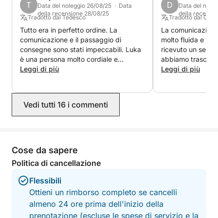
T
D
Data del noleggio 26/08/25 · Data
Data del nole
piattaforma Click&Boat.
della recensione 28/08/25
della recensi
Tradotto dal Tedesco
Tradotto dal Olan
Tutto era in perfetto ordine. La
La comunicazione
Speriamo di vedervi presto!
comunicazione e il passaggio di
molto fluida e ve
consegne sono stati impeccabili. Luka
ricevuto un serviz
è una persona molto cordiale e
abbiamo trascors
prenoteremmo di nuovo una barca con
Leggi di più
fantastica su que
Leggi di più
lui senza esitazione.
Vedi tutti 16 i commenti
Cose da sapere
Politica di cancellazione
Flessibili
Ottieni un rimborso completo se cancelli
almeno 24 ore prima dell'inizio della
prenotazione (escluse le spese di servizio e la