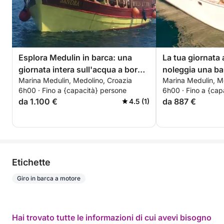
Esplora Medulin in barca: una
La tua giornata 
giornata intera sull'acqua a bordo
noleggia una ba
Marina Medulin, Medolino, Croazia
Marina Medulin, M
di un motoscafo.
ore alla scoper
6h00 · Fino a {capacità} persone
6h00 · Fino a {cap
da 1.100 €
da 887 €
4.5 (1)
Etichette
Giro in barca a motore
Hai trovato tutte le informazioni di cui avevi bisogno