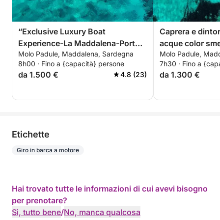
“Exclusive Luxury Boat
Caprera e dintor
Experience-La Maddalena-Porto
acque color sme
Molo Padule, Maddalena, Sardegna
Molo Padule, Mad
turistico Palau-Poltu Quatu-Costa
turistico-La M
8h00 · Fino a {capacità} persone
7h30 · Fino a {cap
Smeralda” "Esperienza di lusso
smeralda)
da 1.500 €
da 1.300 €
4.8 (23)
esclusiva in gommone-La
Maddalena-Costa Smeralda"
Etichette
Giro in barca a motore
Hai trovato tutte le informazioni di cui avevi bisogno
per prenotare?
Sì, tutto bene
/
No, manca qualcosa