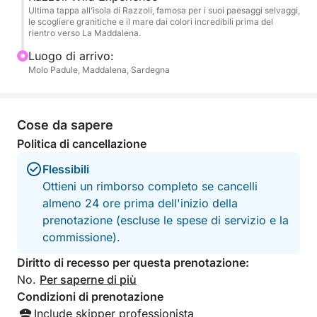
Ultima tappa all’isola di Razzoli, famosa per i suoi paesaggi selvaggi,
Un’esperienza pensata per chi desidera vivere la
le scogliere granitiche e il mare dai colori incredibili prima del
rientro verso La Maddalena.
Sardegna dal mare nel modo più autentico,
rilassante e indimenticabile possibile.
Luogo di arrivo:
Molo Padule, Maddalena, Sardegna
Cose da sapere
Politica di cancellazione
Flessibili
Ottieni un rimborso completo se cancelli
almeno 24 ore prima dell'inizio della
prenotazione (escluse le spese di servizio e la
commissione).
Diritto di recesso per questa prenotazione:
No.
Per saperne di più
Condizioni di prenotazione
Include skipper professionista