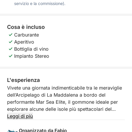
servizio e la commissione).
Cosa è incluso
Carburante
Aperitivo
Bottiglia di vino
Impianto Stereo
L'esperienza
Vivete una giornata indimenticabile tra le meraviglie
dell’Arcipelago di La Maddalena a bordo del
performante Mar Sea Elite, il gommone ideale per
esplorare alcune delle isole più spettacolari del
Mediterraneo in totale libertà e comfort.
Leggi di più
Partendo da La Maddalena, navigherete tra acque
Organizzato da Fabio