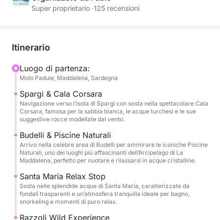
cristalline, spiagge bianchissime e panorami
Super proprietario ·
125 recensioni
mozzafiato alla scoperta delle iconiche isole di
Spargi, Budelli, Santa Maria e Razzoli, autentici
paradisi naturali raggiungibili solo via mare. Durante
Itinerario
la giornata potrete rilassarvi al sole, fare il bagno
nelle celebri piscine naturali dell’arcipelago e vivere
Luogo di partenza:
Molo Padule, Maddalena, Sardegna
il mare più autentico della Sardegna.
Spargi & Cala Corsara
Il gommone può ospitare fino a 12 persone ed è
Navigazione verso l’isola di Spargi con sosta nella spettacolare Cala
Corsara, famosa per la sabbia bianca, le acque turchesi e le sue
perfetto per famiglie, coppie e gruppi di amici che
suggestive rocce modellate dal vento.
desiderano trascorrere una giornata esclusiva
Budelli & Piscine Naturali
immersi nella natura incontaminata del Parco
Arrivo nella celebre area di Budelli per ammirare le iconiche Piscine
Nazionale di La Maddalena.
Naturali, uno dei luoghi più affascinanti dell’Arcipelago di La
Maddalena, perfetto per nuotare e rilassarsi in acque cristalline.
Per rendere l’esperienza ancora più speciale, sarà
Santa Maria Relax Stop
offerto a bordo un piacevole aperitivo
Sosta nelle splendide acque di Santa Maria, caratterizzate da
fondali trasparenti e un’atmosfera tranquilla ideale per bagno,
accompagnato da una bottiglia di vino da gustare
snorkeling e momenti di puro relax.
circondati dai colori unici del mare sardo.
Razzoli Wild Experience