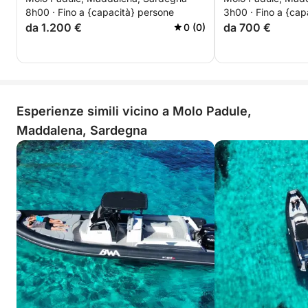
Experience
8h00 · Fino a {capacità} persone
3h00 · Fino a {cap
da 1.200 €
da 700 €
0 (0)
Esperienze simili vicino a Molo Padule,
Maddalena, Sardegna