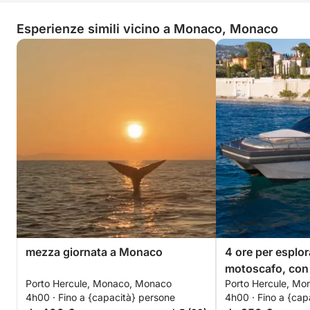
Esperienze simili vicino a Monaco, Monaco
mezza giornata a Monaco
4 ore per esplo
motoscafo, con 
Porto Hercule, Monaco, Monaco
Porto Hercule, M
10:00/14:00 o a
4h00 · Fino a {capacità} persone
4h00 · Fino a {cap