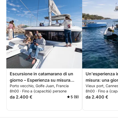
giornata, ecc.) in base ai vostri programmi.
Sono disponibili opzioni aggiuntive per arricchire la
vostra esperienza (bevande premium, sport
acquatici, ecc.).
Non dovete far altro che immaginare la vostra
giornata ideale… al resto pensiamo noi!
Escursione in catamarano di un
Un'esperienza 
giorno – Esperienza su misura
misura: una gio
Porto vecchio, Golfe Juan, Francia
Vieux port, Cannes
con partenza da Golfe-Juan
nella baia di Ca
8h00 · Fino a {capacità} persone
8h00 · Fino a {cap
da 2.400 €
da 2.400 €
5 (9)