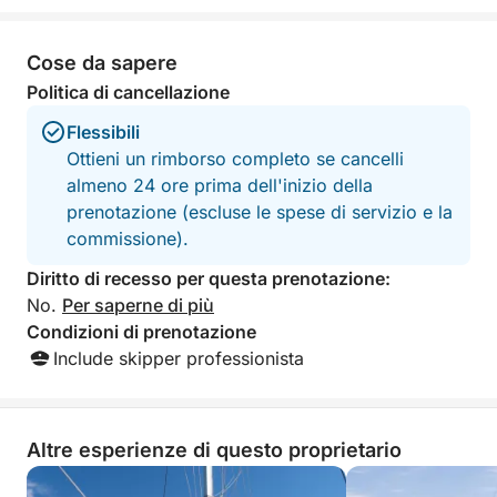
degli ultimi anni.
state messe a dis
con bagno privat
Avrete la libertà di organizzare la vostra giornata
molto apprezzato.
Cose da sapere
come preferite:
meraviglioso per t
Politica di cancellazione
Grazie!
itinerario flessibile, pause per nuotare, durata
Flessibili
adattabile…
Ottieni un rimborso completo se cancelli
almeno 24 ore prima dell'inizio della
L'imbarcazione è completamente attrezzata per il
prenotazione (escluse le spese di servizio e la
vostro comfort:
commissione).
aria condizionata, spazio interno con bagno e
Diritto di recesso per questa prenotazione:
doccia, ampie zone relax… tutto è pensato per una
No.
Per saperne di più
giornata spensierata.
Condizioni di prenotazione
Include skipper professionista
Contattateci prima di prenotare per creare insieme
un'esperienza perfettamente in linea con le vostre
aspettative.
Altre esperienze di questo proprietario
La durata può essere adattata (6 ore, mezza