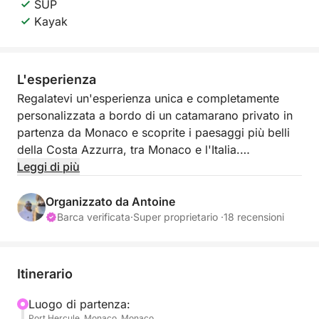
SUP
Kayak
L'esperienza
Regalatevi un'esperienza unica e completamente
personalizzata a bordo di un catamarano privato in
partenza da Monaco e scoprite i paesaggi più belli
della Costa Azzurra, tra Monaco e l'Italia.
Leggi di più
Ogni escursione è pensata su misura: qui sarete voi
a scegliere il ritmo, le tappe e l'atmosfera della
Organizzato da Antoine
giornata. Che desideriate rilassarvi, esplorare o
Barca verificata
·
Super proprietario ·
18 recensioni
godervi un momento di festa in mare, tutto è
possibile.
Itinerario
Salpate verso le acque cristalline della Riviera e i
suoi luoghi simbolo:
Luogo di partenza:
Port Hercule, Monaco, Monaco