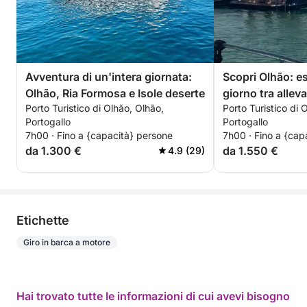
Avventura di un'intera giornata:
Scopri Olhão: e
Olhão, Ria Formosa e Isole deserte
giorno tra allev
Porto Turistico di Olhão, Olhão,
Porto Turistico di 
e isole deserte
Portogallo
Portogallo
7h00 · Fino a {capacità} persone
7h00 · Fino a {cap
da 1.300 €
da 1.550 €
4.9 (29)
Etichette
Giro in barca a motore
Hai trovato tutte le informazioni di cui avevi bisogno