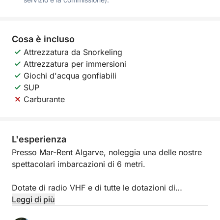
Cosa è incluso
Attrezzatura da Snorkeling
Attrezzatura per immersioni
Giochi d'acqua gonfiabili
SUP
Carburante
L'esperienza
Presso Mar-Rent Algarve, noleggia una delle nostre
spettacolari imbarcazioni di 6 metri.
Dotate di radio VHF e di tutte le dotazioni di
sicurezza di tipo 3. È necessaria la patente nautica.
Leggi di più