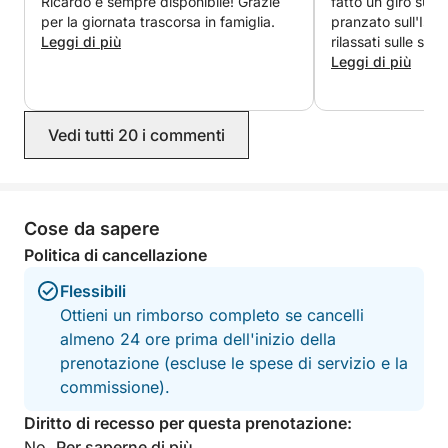
Ricardo è sempre disponibile! Grazie
fatto un giro sulla
• Passaporto o altro documento ufficiale richiesto al
per la giornata trascorsa in famiglia.
pranzato sull'Isol
check-in;
Leggi di più
rilassati sulle spi
abbiamo esplorato 
Leggi di più
Consiglio vivamen
• Deposito cauzionale - 400€
lui ??
• Cibo e bevande non inclusi nel prezzo;
Vedi tutti 20 i commenti
Non accessibile alle persone in sedia a rotelle;
Questa esperienza richiede bel tempo. Potrebbe
Cose da sapere
essere annullata in caso di maltempo;
Politica di cancellazione
DIVERTITI CON MAR-RENT
Flessibili
Ottieni un rimborso completo se cancelli
almeno 24 ore prima dell'inizio della
prenotazione (escluse le spese di servizio e la
commissione).
Diritto di recesso per questa prenotazione:
No.
Per saperne di più