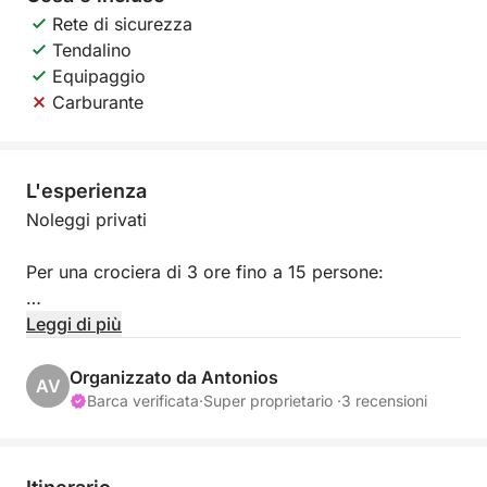
Rete di sicurezza
Tendalino
Equipaggio
Carburante
L'esperienza
Noleggi privati
Per una crociera di 3 ore fino a 15 persone:
**Noleggio imbarcazione €750
Leggi di più
Pranzo incluso €10 a persona in più
Bevande locali illimitate extra €10 a persona.
Organizzato da Antonios
AV
Barca verificata
·
Super proprietario ·
3 recensioni
Menù:
– Pollo alla griglia, patate al cartoccio, riso con
verdure, pasta, insalata, frutta di stagione.