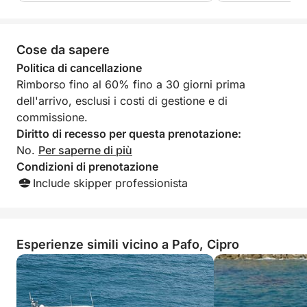
Pranzo incluso €10 a persona in più
Bevande locali illimitate extra €15 a persona.
Cose da sapere
Menù:
– Pollo alla griglia, patate al cartoccio, riso con
Politica di cancellazione
verdure, pasta maccheroni, insalata, frutta di
Rimborso fino al 60% fino a 30 giorni prima
stagione.
dell'arrivo, esclusi i costi di gestione e di
commissione.
Diritto di recesso per questa prenotazione:
No.
Per saperne di più
Condizioni di prenotazione
Include skipper professionista
Esperienze simili vicino a Pafo, Cipro