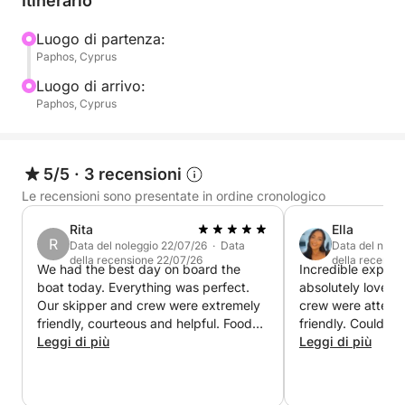
Itinerario
________________________________________
Luogo di partenza:
Paphos, Cyprus
Per una crociera di 4 ore fino a 15 persone:
Luogo di arrivo:
Paphos, Cyprus
**Noleggio imbarcazione €1000
Pranzo incluso €10 a persona in più
Bevande locali illimitate extra €12 a persona.
5/5
·
3 recensioni
Le recensioni sono presentate in ordine cronologico
Menù:
Rita
Ella
– Pollo alla griglia, patate al cartoccio, riso con
R
Data del noleggio 22/07/26 · Data
Data del nole
verdure, pasta, insalata, frutta di stagione.
della recensione 22/07/26
della recensi
We had the best day on board the
Incredible experi
boat today. Everything was perfect.
absolutely loved i
_______________________________________
Our skipper and crew were extremely
crew were attenti
friendly, courteous and helpful. Food
friendly. Couldn
**Per una crociera di 6 ore fino a 15 persone:
and drinks were excellent. Couldn’t
Leggi di più
We had a mix of a
Leggi di più
have asked for more. We’ll be booking
and oldies and ev
again for sure!
We will 100% be u
Noleggio imbarcazione €1500
for future visits