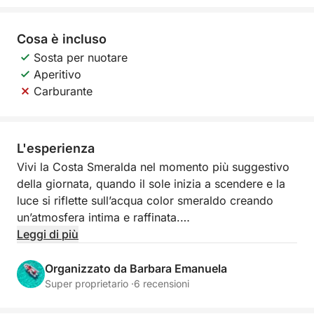
Cosa è incluso
Sosta per nuotare
Aperitivo
Carburante
L'esperienza
Vivi la Costa Smeralda nel momento più suggestivo
della giornata, quando il sole inizia a scendere e la
luce si riflette sull’acqua color smeraldo creando
un’atmosfera intima e raffinata.
Leggi di più
La navigazione al tramonto regala scorci
spettacolari sulle isole più belle dell'arcipelago. Le
Organizzato da Barbara Emanuela
rocce granitiche si tingono di oro e arancio, mentre
Super proprietario ·
6 recensioni
il mare diventa calmo e luminoso. È il momento