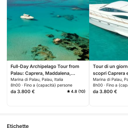
Full-Day Archipelago Tour from
Tour di un giorn
Palau: Caprera, Maddalena,
scopri Caprera 
Marina di Palau, Palau, Italia
Marina di Palau, Pal
Spargi & Budelli
8h00 · Fino a {capacità} persone
8h00 · Fino a {cap
da 3.800 €
da 3.800 €
4.8 (10)
Etichette