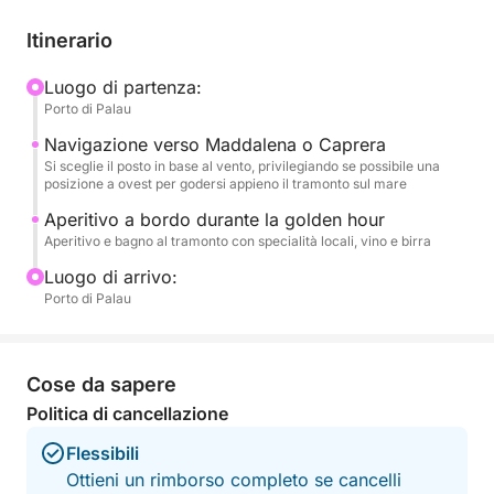
perfetto per rilassarsi, scattare fotografie
indimenticabili o concedersi un ultimo tuffo nelle
Itinerario
acque tranquille.
Luogo di partenza:
Porto di Palau
L’aperitivo a bordo accompagna la golden hour,
trasformando l’uscita in un’esperienza esclusiva e
Navigazione verso Maddalena o Caprera
romantica. Ideale per coppie, piccoli gruppi o per
Si sceglie il posto in base al vento, privilegiando se possibile una
posizione a ovest per godersi appieno il tramonto sul mare
celebrare un’occasione speciale, questo tour è la
perfetta combinazione di natura e atmosfera.
Aperitivo a bordo durante la golden hour
Aperitivo e bagno al tramonto con specialità locali, vino e birra
Un modo unico per concludere la giornata nel cuore
Luogo di arrivo:
della Costa Smeralda.
Porto di Palau
Cose da sapere
Politica di cancellazione
Flessibili
Ottieni un rimborso completo se cancelli