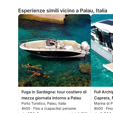
Esperienze simili vicino a Palau, Italia
Fuga in Sardegna: tour costiero di
Full Arch
mezza giornata intorno a Palau
Caprera, 
Porto Turistico, Palau, Italia
Marina di Pa
Budelli
4h00 · Fino a {capacità} persone
8h00 · Fino