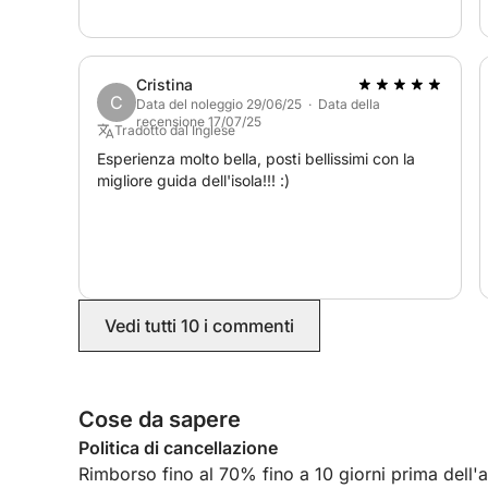
base a ogni nostra esigenza. Consigliatissimo!
Disponibili anche le mezze giornate.
Cristina
C
Data del noleggio 29/06/25 · Data della
recensione 17/07/25
Non rimane che salire a bordo e godere di una gio
Tradotto dal Inglese
Esperienza molto bella, posti bellissimi con la
migliore guida dell'isola!!! :)
Vedi tutti 10 i commenti
Cose da sapere
Politica di cancellazione
Rimborso fino al 70% fino a 10 giorni prima dell'arr