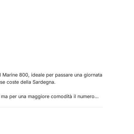
 Marine 800, ideale per passare una giornata
iose coste della Sardegna.
ma per una maggiore comodità il numero
ù skipper.
00CV che raggiunge una velocità massima di