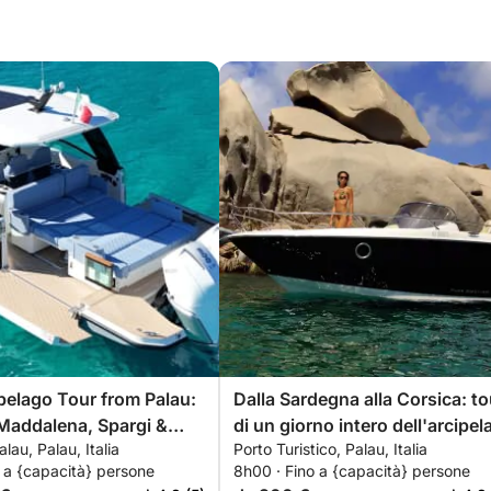
ipelago Tour from Palau:
Dalla Sardegna alla Corsica: to
Maddalena, Spargi &
di un giorno intero dell'arcipel
lau, Palau, Italia
Porto Turistico, Palau, Italia
e delle isole
 a {capacità} persone
8h00 · Fino a {capacità} persone