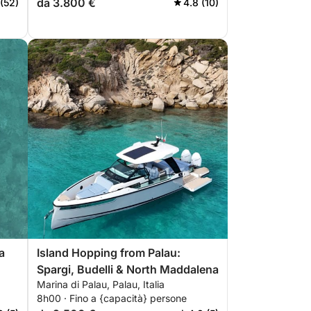
da 3.800 €
 (52)
4.8 (10)
a
Island Hopping from Palau:
Spargi, Budelli & North Maddalena
Marina di Palau, Palau, Italia
8h00 · Fino a {capacità} persone