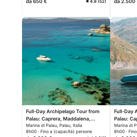
da 650 €
da 2.500
4.8 (52)
Full-Day Archipelago Tour from
Full-Day 
Palau: Caprera, Maddalena,
Palau: Ca
Marina di Palau, Palau, Italia
Marina di Pa
Spargi & Budelli
8h00 · Fino a {capacità} persone
8h00 · Fino