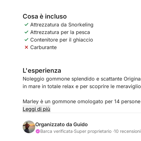
Cosa è incluso
Attrezzatura da Snorkeling
Attrezzatura per la pesca
Contenitore per il ghiaccio
Carburante
L'esperienza
Noleggio gommone splendido e scattante Original
in mare in totale relax e per scoprire le meravigl
Marley è un gommone omologato per 14 persone 
massimo degli ospiti a bordo è limitato a 9/10 pi
Leggi di più
L'imbarcazione è dotata di un motore YAMAHA 3
Organizzato da Guido
55 nodi, più un secondo di rispetto.
Barca verificata
·
Super proprietario ·
10 recensioni