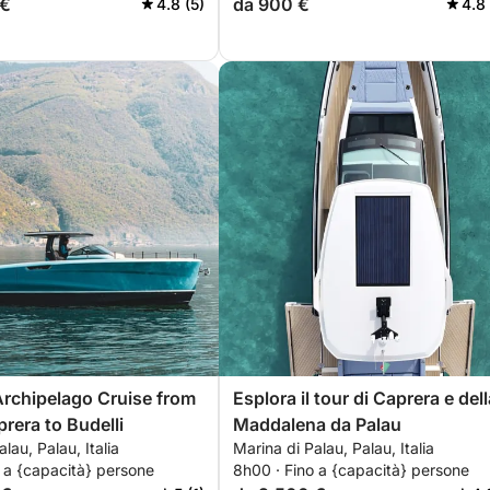
 €
da 900 €
4.8 (5)
4.8
Archipelago Cruise from
Esplora il tour di Caprera e dell
prera to Budelli
Maddalena da Palau
lau, Palau, Italia
Marina di Palau, Palau, Italia
 a {capacità} persone
8h00 · Fino a {capacità} persone