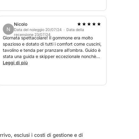
Nicolo
N
Data del noleggio 20/07/24 · Data della
recensione 23/07/24
rnata indimenticabile !
Giornata spettacolare! Il gommone era molto
spazioso e dotato di tutti i comfort come cuscini,
tavolino e tenda per pranzare all’ombra. Guido è
stata una guida e skipper eccezionale nonchè
molto simpatico! Lo ricontatteremo certamente
Leggi di più
quando torneremo in Sardegna!
ivo, esclusi i costi di gestione e di