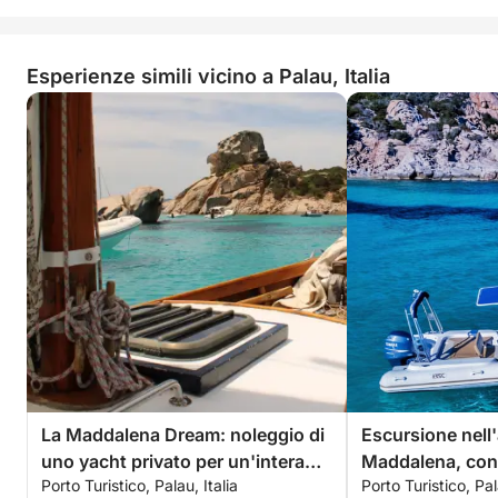
Esperienze simili vicino a Palau, Italia
La Maddalena Dream: noleggio di
Escursione nell'
uno yacht privato per un'intera
Maddalena, co
Porto Turistico, Palau, Italia
Porto Turistico, Pal
giornata da Palau
65, con conduc