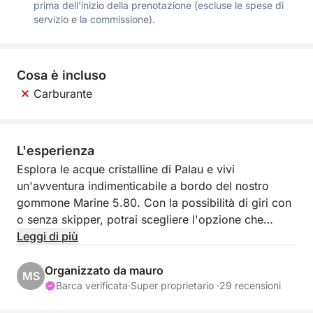
prima dell'inizio della prenotazione (escluse le spese di
servizio e la commissione).
Cosa è incluso
Carburante
L'esperienza
Esplora le acque cristalline di Palau e vivi
un'avventura indimenticabile a bordo del nostro
gommone Marine 5.80. Con la possibilità di giri con
o senza skipper, potrai scegliere l'opzione che
meglio si adatta alle tue esigenze.
Leggi di più
Prendi il controllo del gommone e naviga verso le
Organizzato da mauro
MS
splendide isole della Maddalena e persino verso la
Barca verificata
·
Super proprietario ·
29 recensioni
Corsica, scoprendo panorami mozzafiato lungo il