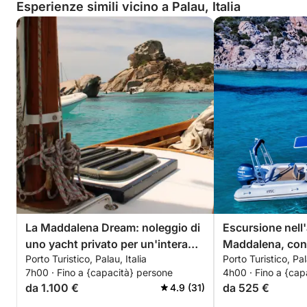
Esperienze simili vicino a Palau, Italia
La Maddalena Dream: noleggio di
Escursione nell'
uno yacht privato per un'intera
Maddalena, co
Porto Turistico, Palau, Italia
Porto Turistico, Pal
giornata da Palau
65, con conduc
7h00 · Fino a {capacità} persone
4h00 · Fino a {cap
giornata 4h)
da 1.100 €
da 525 €
4.9 (31)