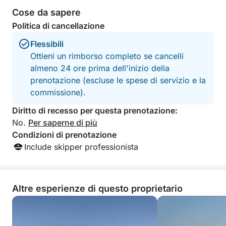
modo ideale per scoprire la Sardegna più autentica
Cose da sapere
e vivere una giornata immersi nella natura.
Politica di cancellazione
Flessibili
Ottieni un rimborso completo se cancelli
almeno 24 ore prima dell'inizio della
prenotazione (escluse le spese di servizio e la
commissione).
Diritto di recesso per questa prenotazione:
No.
Per saperne di più
Condizioni di prenotazione
Include skipper professionista
Altre esperienze di questo proprietario