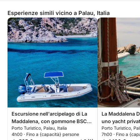
Esperienze simili vicino a Palau, Italia
Escursione nell'arcipelago di La
La Maddalena D
Maddalena, con gommone BSC
uno yacht privat
Porto Turistico, Palau, Italia
Porto Turistico, Pal
65, con conducente (mezza
giornata da Pal
4h00 · Fino a {capacità} persone
7h00 · Fino a {cap
giornata 4h)