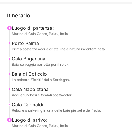
giornata visiterai alcune delle località più iconiche
dell’isola, alternando momenti di navigazione
Itinerario
panoramica a soste bagno in scenari da cartolina.
Luogo di partenza:
Marina di Cala Capra, Palau, Italia
Potrai rilassarti nelle acque turchesi di Porto Palma,
ammirare la bellezza incontaminata di Cala
Porto Palma
Brigantina, lasciarti conquistare dai colori caraibici di
Prima sosta tra acque cristalline e natura incontaminata.
Cala Coticcio, spesso soprannominata la "Tahiti
Cala Brigantina
della Sardegna", e scoprire il fascino di Cala
Baia selvaggia perfetta per il relax
Napoletana e Cala Garibaldi.
Baia di Coticcio
La celebre "Tahiti" della Sardegna.
L’esperienza è ideale per chi desidera trascorrere
Cala Napoletana
una giornata all’insegna del mare, dello snorkeling e
Acque turchesi e fondali spettacolari.
del relax, circondato da paesaggi naturali tra i più
Cala Garibaldi
spettacolari del Mediterraneo.
Relax e snorkeling in una delle baie più belle dell’isola.
Perfetto per coppie, famiglie o gruppi di amici,
Luogo di arrivo:
Marina di Cala Capra, Palau, Italia
questo tour rappresenta uno dei modi migliori per