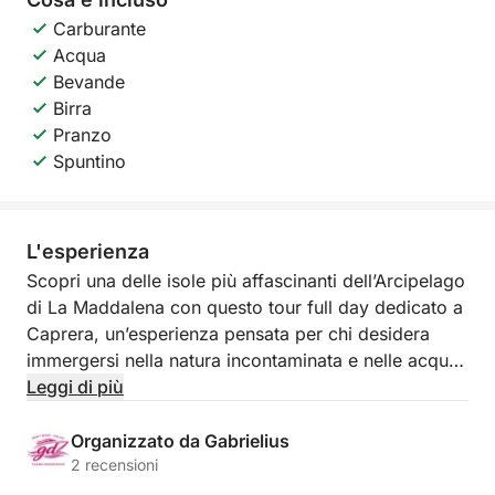
Carburante
Acqua
Bevande
Birra
Pranzo
Spuntino
L'esperienza
Scopri una delle isole più affascinanti dell’Arcipelago
di La Maddalena con questo tour full day dedicato a
Caprera, un’esperienza pensata per chi desidera
immergersi nella natura incontaminata e nelle acque
più cristalline del nord Sardegna.
Leggi di più
Partendo da Palau, navigherai verso l’isola di
Organizzato da Gabrielius
Caprera, famosa per le sue baie selvagge, i fondali
2 recensioni
trasparenti e i colori incredibili del mare. Durante la