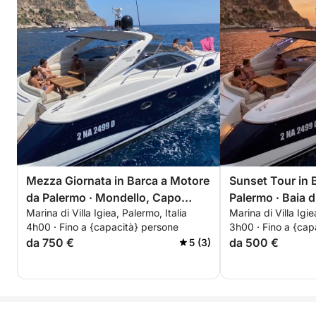
Mezza Giornata in Barca a Motore
Sunset Tour in 
da Palermo · Mondello, Capo
Palermo · Baia 
Marina di Villa Igiea, Palermo, Italia
Marina di Villa Igie
Gallo e Riserva Naturale
4h00 · Fino a {capacità} persone
3h00 · Fino a {cap
da 750 €
da 500 €
5 (3)