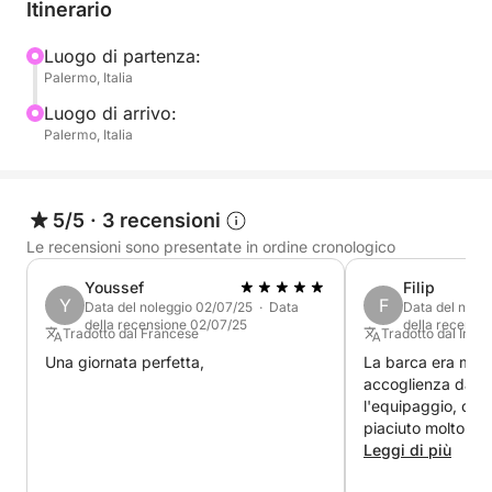
Itinerario
Escluso dal prezzo di noleggio:
Luogo di partenza:
Palermo, Italia
- cambusa (possibilità di avere pranzo a bordo al
costo di 35€ ciascuno).
Luogo di arrivo:
- porti di ormeggio.
Palermo, Italia
Non esitate a contattarmi su Click&Boat per avere
maggiori informazioni e prenotare questa bellissima
5/5
·
3 recensioni
barca a motore per stare in compagnia dei vostri
Le recensioni sono presentate in ordine cronologico
amici e familiari e vivere momenti indimenticabili.
Youssef
Filip
Y
F
Data del noleggio 02/07/25 · Data
Data del nole
della recensione 02/07/25
della recensi
Tradotto dal Francese
Tradotto dal Ingle
Una giornata perfetta,
La barca era molt
accoglienza da pa
l'equipaggio, ottim
piaciuto molto il 
puoi parcheggiare 
Leggi di più