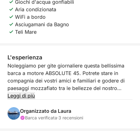
Giochi d'acqua gonfiabili
Aria condizionata
WiFi a bordo
Asciugamani da Bagno
Teli Mare
L'esperienza
Noleggiamo per gite giornaliere questa bellissima
barca a motore ABSOLUTE 45. Potrete stare in
compagnia dei vostri amici e familiari e godere di
paesaggi mozzafiato tra le bellezze del nostro
meraviglioso mare.
Leggi di più
La barca dispone di tutti i comfort di cui avrete
Organizzato da Laura
bisogno per stare in totale relax tra cui prendisole
Barca verificata
·
3 recensioni
esterno a poppa e a prua, tavolo da pranzo e cucina
esterna. La portata massima è di 12 persone.