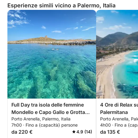
Esperienze simili vicino a Palermo, Italia
Full Day tra isola delle femmine
4 Ore di Relax s
Mondello e Capo Gallo e Grotta
Palermitana
Porto Arenella, Palermo, Italia
Porto Arenella, Pal
dell'olio
7h00 · Fino a {capacità} persone
4h00 · Fino a {cap
da 220 €
da 135 €
4.9 (14)