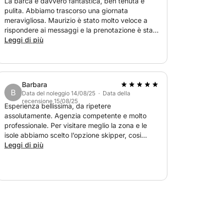
La barca è davvero fantastica, ben tenuta e
pulita. Abbiamo trascorso una giornata
meravigliosa. Maurizio è stato molto veloce a
rispondere ai messaggi e la prenotazione è stata
semplice. All'arrivo, i nostri documenti sono stati
Leggi di più
elaborati rapidamente. Avremmo gradito una
maggiore introduzione e istruzioni sulla barca,
sia per la guida che per la navigazione e altre
regole. Anche se abbiamo riempito il serbatoio
Barbara
fino alla quantità indicata dal distributore,
B
Data del noleggio 14/08/25 · Data della
Maurizio ha insistito dicendo che era "mezzo
recensione 15/08/25
Esperienza bellissima, da ripetere
pieno" e ci ha chiesto altri 20€. Nel complesso,
assolutamente. Agenzia competente e molto
un'esperienza positiva, consiglio vivamente di
professionale. Per visitare meglio la zona e le
fare una giornata in barca in Sardegna.
isole abbiamo scelto l’opzione skipper, cosi
siamo stati affidati a Sasha, uomo letteralmente
Leggi di più
Incredibile che ha reso questa esperienza unica.
5 stelle, perché 6 non è possibile darle, consiglio
assolutamente grazie alla prossima.