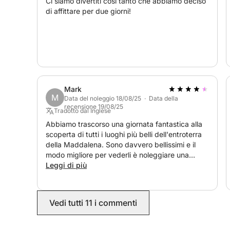
Ci siamo divertiti così tanto che abbiamo deciso
di affittare per due giorni!
Ti aspettiamo! :)
Mark
M
Data del noleggio 18/08/25 · Data della
recensione 19/08/25
Tradotto dal Inglese
Abbiamo trascorso una giornata fantastica alla
scoperta di tutti i luoghi più belli dell'entroterra
della Maddalena. Sono davvero bellissimi e il
modo migliore per vederli è noleggiare una
barca.
Leggi di più
Vedi tutti 11 i commenti