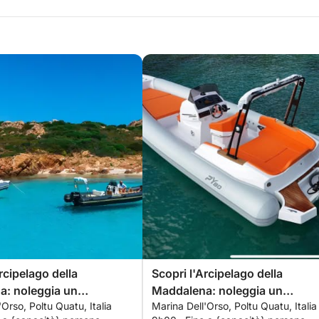
rcipelago della
Scopri l'Arcipelago della
a: noleggia un
Maddalena: noleggia un
'Orso, Poltu Quatu, Italia
Marina Dell'Orso, Poltu Quatu, Italia
con skipper per una
gommone con skipper per una