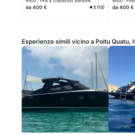
9h00 · Fino a {capacità} persone
9h00 · Fino
giornata intera alla scoperta delle
giornata i
da 400 €
da 400 €
5 (13)
magiche insenature del Nord-Est
magiche i
Sardegna.
Sardegna
Esperienze simili vicino a Poltu Quatu, I