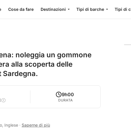
e
Cose da fare
Destinazioni
Tipi di barche
Tipi di 
alena: noleggia un gommone
ra alla scoperta delle
t Sardegna.
9h00
E
DURATA
o, Inglese
·
Saperne di più