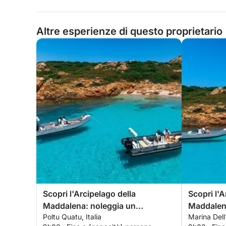
Altre esperienze di questo proprietario
Scopri l'Arcipelago della
Scopri l'A
Maddalena: noleggia un
Maddalen
Poltu Quatu, Italia
Marina Dell
gommone con skipper per una
gommone 