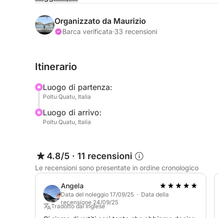
tendalino, radio stereo bluetooth con casse marin
nautica aggiornata, doccia acqua dolce, possibilit
Organizzato da Maurizio
bordo.
Barca verificata
·
33 recensioni
Possibilità di noleggiare attrezzature quali: sea
Itinerario
teli mare, food & beverage.
Luogo di partenza:
Potrete inoltre richiedere servizi extra come prolun
Poltu Quatu, Italia
per godervi appieno la vostra giornata di relax.
Luogo di arrivo:
Poltu Quatu, Italia
Ci trovi in Comune di Arzachena, presso la Marina
Smeralda, di fronte all'Arcipelago della Maddalen
4.8/5
·
11 recensioni
Cala Coticcio, Golfo del Pevero, Cala Corsara... l
Le recensioni sono presentate in ordine cronologico
giornata indimenticabile tra le insenature più bel
Al rientro potrai scoprire la bellezza, i negozi e i 
Angela
Data del noleggio 17/09/25 · Data della
recensione 24/09/25
Nel porto di Poltu Quatu troverete ampio parchegg
Tradotto dal Inglese