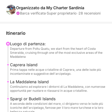
Questa esperienza privata è pensata per chi
desidera godersi il mare in totale comfort, lontano
Organizzato da My Charter Sardinia
dalle rotte affollate e dalle escursioni standard.
Barca verificata
·
Super proprietario ·
28 recensioni
Dopo la partenza, navigheremo verso le acque
cristalline di Caprera, dove la giornata inizierà
Itinerario
spesso a Cala Coticcio (Tahiti), una delle spiagge
più iconiche e mozzafiato della Sardegna.
Luogo di partenza:
Departure from Poltu Quatu, we start from the heart of Costa
Smeralda, cruising through one of the most exclusive areas of the
Da lì, l'itinerario si svilupperà naturalmente,
Maddalena
esplorando calette nascoste, baie turchesi e zone
Caprera Island
incontaminate intorno a La Maddalena, adattandosi
Prima tappa nelle acque cristalline di Caprera, una delle isole più
sempre alle condizioni del mare e alle vostre
incontaminate e suggestive dell'arcipelago.
preferenze.
La Maddalena Island
Continuiamo ad esplorare i dintorni di La Maddalena, con numerose
opportunità per nuotare e rilassarsi in acque cristalline.
Ogni momento sarà personalizzato: nuotare in acque
cristalline, rilassarsi a bordo o semplicemente
Spargi or Budelli Islands
godersi la bellezza dell'arcipelago in completa
A seconda delle condizioni del mare, ci dirigiamo verso le isole più
iconiche dell'arcipelago, famose per il loro mare turchese e la loro
privacy.
bellezza naturale.