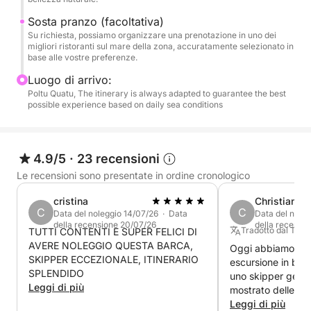
Sosta pranzo (facoltativa)
✔ Imbarcazione privata ad uso esclusivo del vostro
Su richiesta, possiamo organizzare una prenotazione in uno dei
gruppo
migliori ristoranti sul mare della zona, accuratamente selezionato in
base alle vostre preferenze.
✔ Itinerario flessibile in base alle vostre preferenze
Luogo di arrivo:
Poltu Quatu, The itinerary is always adapted to guarantee the best
possible experience based on daily sea conditions
✔ Accesso a luoghi più esclusivi e meno affollati
✔ Skipper locale esperto
4.9/5
·
23 recensioni
Su richiesta, possiamo organizzare una
Le recensioni sono presentate in ordine cronologico
prenotazione in un ristorante sul mare o un rilassante
cristina
Christian
aperitivo a bordo.
C
C
Data del noleggio 14/07/26 · Data
Data del nole
della recensione 20/07/26
della recensi
Tradotto dal Ted
TUTTI CONTENTI E SUPER FELICI DI
Non si tratta di un semplice tour, ma di
AVERE NOLEGGIO QUESTA BARCA,
Oggi abbiamo fatt
un'esperienza privata in una delle zone marine più
SKIPPER ECCEZIONALE, ITINERARIO
escursione in bar
SPLENDIDO
belle del Mediterraneo.
uno skipper gentil
Leggi di più
mostrato delle ba
Prenoteremmo sic
Leggi di più
Carburante da pagare in Porto: 400/500 Euro