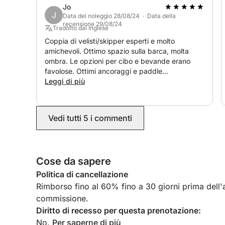
Jo
J
Data del noleggio 28/08/24 · Data della
recensione 29/08/24
Tradotto dal Inglese
Coppia di velisti/skipper esperti e molto
amichevoli. Ottimo spazio sulla barca, molta
ombra. Le opzioni per cibo e bevande erano
favolose. Ottimi ancoraggi e paddle
board/snorkeling. Non potrei consigliarlo di più.
Leggi di più
Vedi tutti 5 i commenti
Cose da sapere
Politica di cancellazione
Rimborso fino al 60% fino a 30 giorni prima dell'ar
commissione.
Diritto di recesso per questa prenotazione:
No.
Per saperne di più