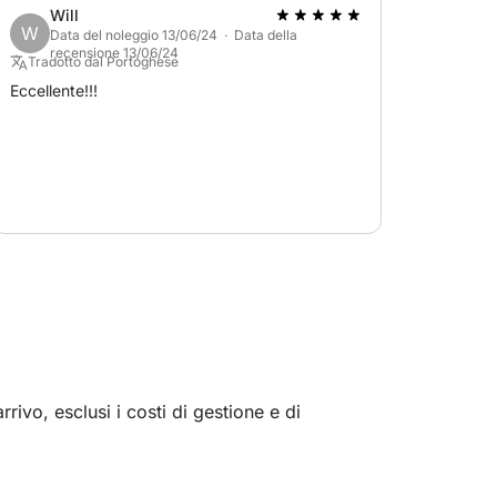
Will
W
Data del noleggio 13/06/24 · Data della
recensione 13/06/24
Tradotto dal Portoghese
Eccellente!!!
rivo, esclusi i costi di gestione e di