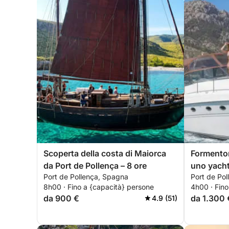
Scoperta della costa di Maiorca
Formentor
da Port de Pollença – 8 ore
uno yacht
Port de Pollença, Spagna
Port de Po
con carbu
8h00 · Fino a {capacità} persone
4h00 · Fino
da 900 €
da 1.300 
4.9 (51)