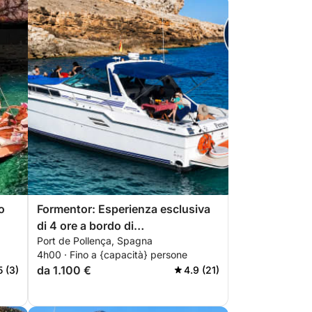
o
Formentor: Esperienza esclusiva
di 4 ore a bordo di
Port de Pollença, Spagna
un'imbarcazione privata con
4h00 · Fino a {capacità} persone
skipper.
da 1.100 €
5 (3)
4.9 (21)