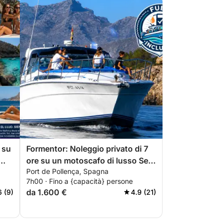
 su
Formentor: Noleggio privato di 7
ore su un motoscafo di lusso Sea
Port de Pollença, Spagna
Ray 460 con skipper
7h00 · Fino a {capacità} persone
da 1.600 €
6 (9)
4.9 (21)