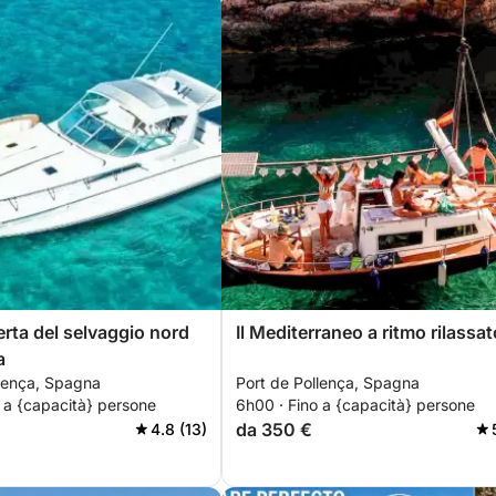
erta del selvaggio nord
Il Mediterraneo a ritmo rilassat
a
llença, Spagna
Port de Pollença, Spagna
 a {capacità} persone
6h00 · Fino a {capacità} persone
da 350 €
4.8 (13)