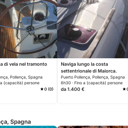
a di vela nel tramonto
Naviga lungo la costa
settentrionale di Maiorca.
ença, Pollença, Spagna
Puerto Pollença, Pollença, Spagna
 a {capacità} persone
6h30 · Fino a {capacità} persone
da 1.400 €
0 (0)
ença, Spagna