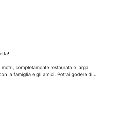
etta!
4 metri, completamente restaurata e larga
on la famiglia e gli amici. Potrai godere di
curezza.
ti con la famiglia o gli amici. Questa barca a
mabile e un bagno, che ti permetteranno di
 spazioso salone interno con cucina