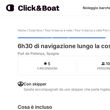
Noleggio barch
Home
/
Cosa fare
/
Tour in barca a vela
/
Tour in barca a vela Port
6h30 di navigazione lungo la cos
Port de Pollença, Spagna
5
1
5 RECENSIONI
PERSON
Con skipper
Sarete accompagnati da uno skipper che parla Ingle
Cosa è incluso