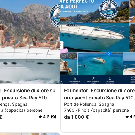
: Escursione di 4 ore su
Formentor: Escursione di 7 ore
 privato Sea Ray 510
uno yacht privato Sea Ray 510
llença, Spagna
Port de Pollença, Spagna
rante incluso.
con skipper
 a {capacità} persone
7h00 · Fino a {capacità} persone
€
da 1.800 €
4.6 (9)
4.