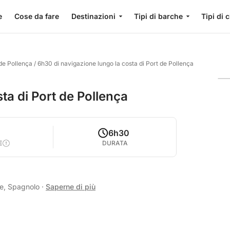
e
Cose da fare
Destinazioni
Tipi di barche
Tipi di 
 de Pollença
/
6h30 di navigazione lungo la costa di Port de Pollença
ta di Port de Pollença
0
6h30
E
DURATA
se, Spagnolo
·
Saperne di più