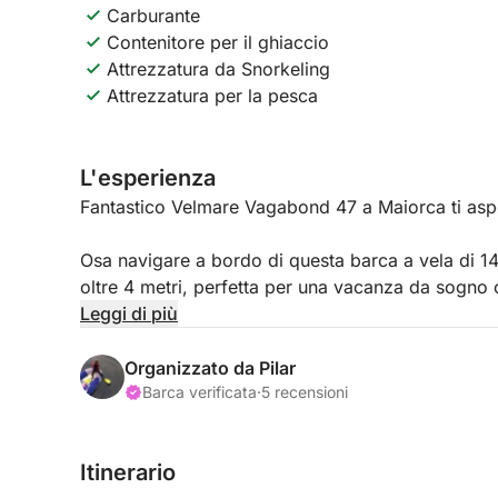
Carburante
Contenitore per il ghiaccio
Attrezzatura da Snorkeling
Attrezzatura per la pesca
L'esperienza
Fantastico Velmare Vagabond 47 a Maiorca ti asp
Osa navigare a bordo di questa barca a vela di 1
oltre 4 metri, perfetta per una vacanza da sogno c
tutto ciò che ha da offrire: massimo comfort e si
Leggi di più
Naviga nelle acque cristalline di Maiorca e rilassa
Organizzato da Pilar
vela dispone di comode cabine, un salone trasfor
Barca verificata
·
5 recensioni
sfruttare al meglio la tua giornata in mare. Il suo
completamente attrezzata è una vera delizia.
Itinerario