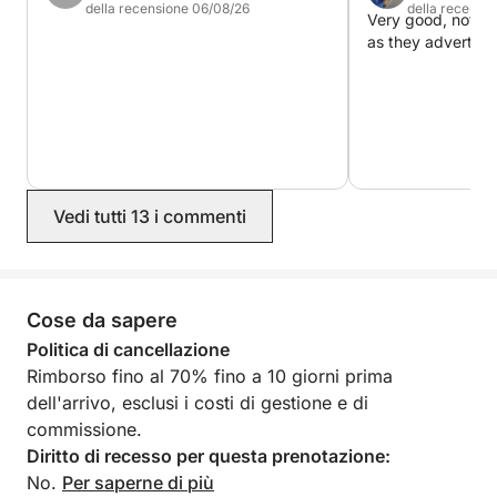
del relax e della tranquillità.
della recensione 06/08/26
della recensi
Very good, not qui
as they advertise
- Nuota e fai snorkeling in calette appartate con
acque cristalline.
- Pagaia lungo la costa o semplicemente rilassati sul
ponte.
Vedi tutti 13 i commenti
- Scopri spiagge e ancoraggi meno conosciuti con
viste panoramiche.
Cose da sapere
- Gusta una selezione di drink di benvenuto mentre ti
sistemi.
Politica di cancellazione
Rimborso fino al 70% fino a 10 giorni prima
Ciò che rende davvero unica questa esperienza è la
dell'arrivo, esclusi i costi di gestione e di
combinazione di competenza locale e comfort. Con
commissione.
oltre 20 anni di esperienza nella navigazione in
Diritto di recesso per questa prenotazione:
queste acque, il tuo capitano non solo ti porterà nei
No.
Per saperne di più