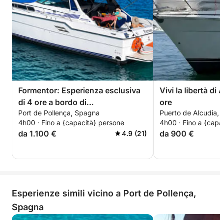
Formentor: Esperienza esclusiva
Vivi la libertà d
di 4 ore a bordo di
ore
Port de Pollença, Spagna
Puerto de Alcudia
un'imbarcazione privata con
4h00 · Fino a {capacità} persone
4h00 · Fino a {cap
skipper.
da 1.100 €
da 900 €
4.9 (21)
Esperienze simili vicino a Port de Pollença,
Spagna