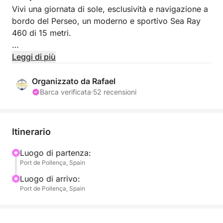
Vivi una giornata di sole, esclusività e navigazione a
bordo del Perseo, un moderno e sportivo Sea Ray
460 di 15 metri.
Partendo dal prestigioso Real Club Náutico de Port
Leggi di più
de Pollença, questo charter privato può ospitare
comodamente fino a 10 persone, offrendo
Organizzato da Rafael
un'impareggiabile area esterna per godersi il clima
Barca verificata
·
52 recensioni
mediterraneo.
La tua esperienza di 7 ore in mare: goditi un'intera
Itinerario
giornata alla scoperta della costa più selvaggia del
nord di Maiorca. Il tuo skipper professionista
Luogo di partenza:
Port de Pollença, Spain
traccerà un itinerario che ti condurrà in baie riparate
e calette idilliache come Cala en Gossalba o Cala
Luogo di arrivo:
Murta, evitando le folle di turisti. Un ampio
Port de Pollença, Spain
prendisole a prua ti attende.