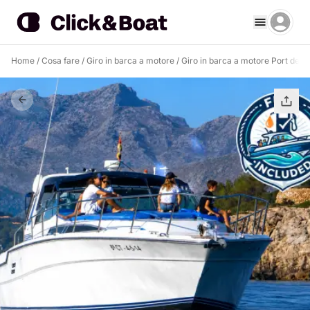
Home
/
Cosa fare
/
Giro in barca a motore
/
Giro in barca a motore Port de P