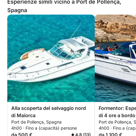
Esperienze simili vicino a Port de Pollença,
Spagna
Alla scoperta del selvaggio nord
Formentor: Espe
di Maiorca
di 4 ore a bordo
Port de Pollença, Spagna
Port de Pollença,
un'imbarcazione
4h00 · Fino a {capacità} persone
4h00 · Fino a {cap
skipper.
da 500 €
da 1.100 €
4.8 (13)