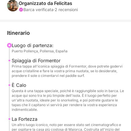
CARBURANTE) da pagare in contanti a bordo.
Organizzato da Felicitas
Barca verificata
·
2 recensioni
La fuga perfetta per chi desidera vivere il mare di
Maiorca senza rinunciare al resto della giornata.
Quattro ore a bordo dell'ATLANTIS, il nostro classico
Itinerario
Llaut mediterraneo, alla scoperta delle calette più
belle della costa. Tanto tempo per nuotare, fare
Luogo di partenza:
Puerto Pollença, Pollensa, España
snorkeling, provare il paddle surf e rilassarsi sul
ponte prendisole, godendosi la brezza marina. Vi
Spiaggia di Formentor
invitiamo a gustare uno spuntino con bibite
Prima tappa all'iconica spiaggia di Formentor, dove potrete godervi
acque cristalline e fare la vostra prima nuotata, se lo desiderate,
analcoliche e birre per rendere l'esperienza ancora
prendere il sole o cimentarvi nel paddle surf.
più completa.
È Calo
Questa è una tappa speciale, poiché è raggiungibile solo in barca. Le
acque qui sono tra le più limpide dell'isola. È il luogo perfetto per
un'altra nuotata, ideale per lo snorkeling, e poi potrete gustare le
tapas che il capitano vi servirà per rendere la vostra esperienza
indimenticabile.
La Fortezza
Un altro luogo iconico, noto per essere stato set cinematografico e
per ospitare la casa più costosa di Maiorca. Costruita all'inizio del