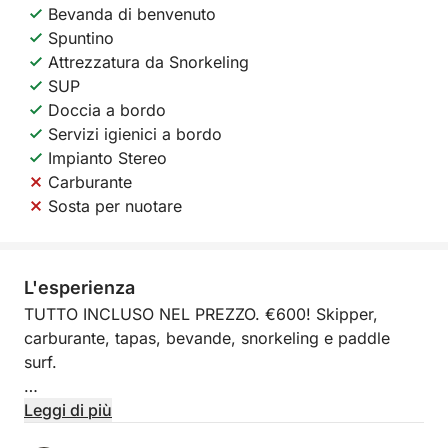
Bevanda di benvenuto
Spuntino
Attrezzatura da Snorkeling
SUP
Doccia a bordo
Servizi igienici a bordo
Impianto Stereo
Carburante
Sosta per nuotare
L'esperienza
TUTTO INCLUSO NEL PREZZO. €600! Skipper,
carburante, tapas, bevande, snorkeling e paddle
surf.
Il prezzo dell'esperienza è di €600, di cui €300 da
Leggi di più
pagare ONLINE e i restanti €300 (SKIPPER E