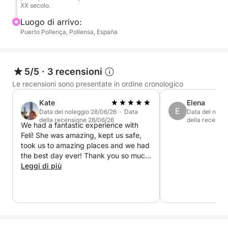
XX secolo.
Luogo di arrivo:
Puerto Pollença, Pollensa, España
5/5
·
3 recensioni
Le recensioni sono presentate in ordine cronologico
Kate
Elena
E
Data del noleggio 28/06/26 · Data
Data del nole
della recensione 28/06/26
della recensi
We had a fantastic experience with
Felí! She was amazing, kept us safe,
took us to amazing places and we had
the best day ever! Thank you so much
💕
Leggi di più