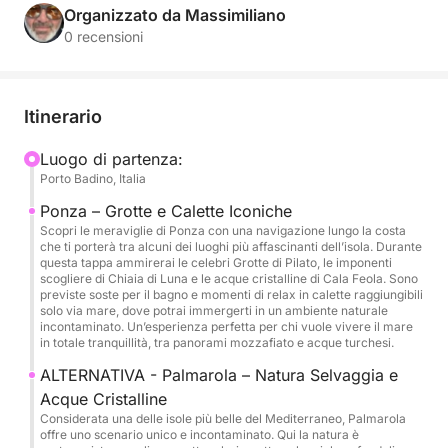
Organizzato da Massimiliano
La giornata inizia con partenza dal Porto Badino alle
0 recensioni
ore 9:00, direzione Ponza, dove vi attende un
suggestivo giro dell’isola tra scenari naturali unici,
acque cristalline e calette nascoste . Durante la
Itinerario
navigazione, il team potrà vivere momenti di
condivisione autentica, lontano dall’ambiente
Luogo di partenza:
Porto Badino, Italia
lavorativo tradizionale.
Ponza – Grotte e Calette Iconiche
Gli ampi spazi dello yacht, tra zone prendisole e
Scopri le meraviglie di Ponza con una navigazione lungo la costa
che ti porterà tra alcuni dei luoghi più affascinanti dell’isola. Durante
area conviviale, offrono il setting perfetto per
questa tappa ammirerai le celebri Grotte di Pilato, le imponenti
favorire relazioni e collaborazione in modo naturale.
scogliere di Chiaia di Luna e le acque cristalline di Cala Feola. Sono
previste soste per il bagno e momenti di relax in calette raggiungibili
A bordo è previsto un aperitivo per accompagnare
solo via mare, dove potrai immergerti in un ambiente naturale
la giornata, creando un’atmosfera piacevole e
incontaminato. Un’esperienza perfetta per chi vuole vivere il mare
in totale tranquillità, tra panorami mozzafiato e acque turchesi.
informale.
ALTERNATIVA - Palmarola – Natura Selvaggia e
Comfort, design e tecnologia si uniscono per
Acque Cristalline
Considerata una delle isole più belle del Mediterraneo, Palmarola
garantire un’esperienza di alto livello, adatta a
offre uno scenario unico e incontaminato. Qui la natura è
gruppi fino a 12 persone. Il rientro è previsto nel