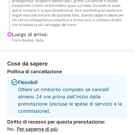
protagonista: scogliere spettacolari, grotte vulcaniche e fondali
trasparenti creano un’atmosfera quasi surreale. Durante la sosta
pomeriggio, dopo una giornata che combina
potrai nuotare in acque limpidissime, fare snorkeling ed esplorare
perfettamente lavoro, relax e ispirazione.
angoli nascosti lontano da qualsiasi folla. Questa tappa è ideale per
chi cerca un’esperienza autentica e immersiva, a contatto diretto
con la bellezza più selvaggia del mare.
Un modo originale ed efficace per rafforzare il team
Luogo di arrivo:
e lasciare un ricordo memorabile.
Porto Badino, Italia
Cose da sapere
Politica di cancellazione
Flessibili
Ottieni un rimborso completo se cancelli
almeno 24 ore prima dell'inizio della
prenotazione (escluse le spese di servizio e la
commissione).
Diritto di recesso per questa prenotazione:
No.
Per saperne di più