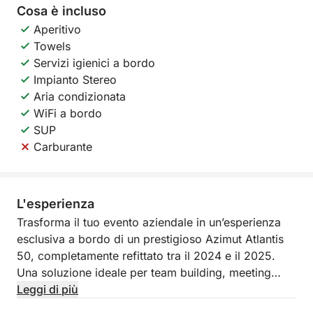
Cosa è incluso
Aperitivo
Towels
Servizi igienici a bordo
Impianto Stereo
Aria condizionata
WiFi a bordo
SUP
Carburante
L'esperienza
Trasforma il tuo evento aziendale in un’esperienza
esclusiva a bordo di un prestigioso Azimut Atlantis
50, completamente refittato tra il 2024 e il 2025.
Una soluzione ideale per team building, meeting
informali o momenti di networking in un contesto
Leggi di più
elegante e rilassante.