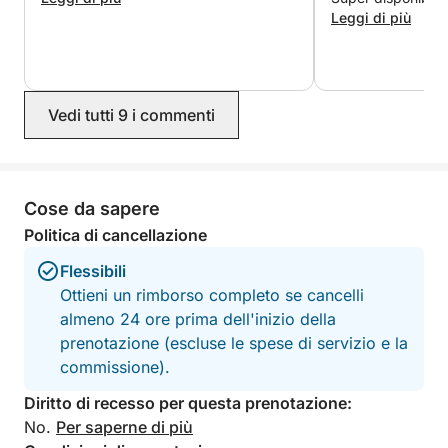
professionale, ci h
Leggi di più
sempre a nostro agio.
accompagnate nell
dell’isola, con so
nuotare, rilassarci
Vedi tutti 9 i commenti
totale tranquillità
l’esperienza ancor
stato il suo tocco 
persino offerto un
fresca, davvero a
Cose da sapere
per rinfrescarci d
Politica di cancellazione
Una giornata tra 
dimenticheremo, g
Flessibili
simpatia e profess
Ottieni un rimborso completo se cancelli
Consigliatissimo!
almeno 24 ore prima dell'inizio della
prenotazione (escluse le spese di servizio e la
commissione).
Diritto di recesso per questa prenotazione:
No.
Per saperne di più