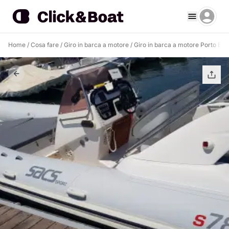
Home
/
Cosa fare
/
Giro in barca a motore
/
Giro in barca a motore Porto Bad