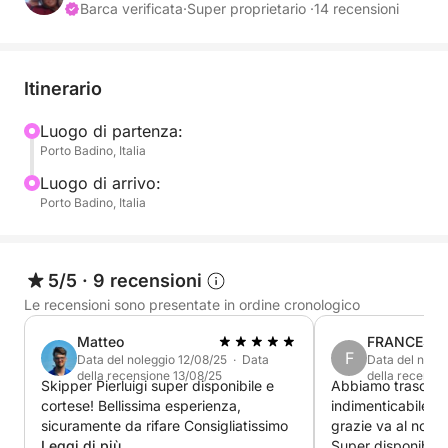
n 2 prese usb ricarica telefono,
Barca verificata
·
Super proprietario ·
14 recensioni
portata di 8 persone comode,
impianto audio,
velocità di crociera 20-23 noti velocità max 40 nodi.
Itinerario
dotazioni di sicurezza entro le 12miglia,
sistema di navigazione simrad,
Luogo di partenza:
Porto Badino, Italia
salpa ancora elettrico,
TOTALMENTE IN REGOLA CON LE VIGENTI REGOLE
Luogo di arrivo:
MARITTIME
Porto Badino, Italia
il gommone si trova a Terracina Porto Badino,
disponibile PREVIA PRENOTAZIONE sia per la costa
che per il raggiungimento delle isole pontine distanti
5/5
·
9 recensioni
circa 45/55 minuti, i consumi per le isole sono
Le recensioni sono presentate in ordine cronologico
contenuti grazie al motore EVINRUDE G2 di ultima
Matteo
FRANCESC
generazione 2018
F
Data del noleggio 12/08/25 · Data
Data del nole
La nostra priorità ? La vostra sicurezza e il vostro
della recensione 13/08/25
della recensi
Skipper Pierluigi super disponibile e
Abbiamo trascors
divertimento.
cortese! Bellissima esperienza,
indimenticabile a
sicuramente da rifare Consigliatissimo
grazie va al nostro
Leggi di più
Super disponibile,