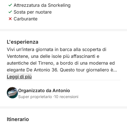
Attrezzatura da Snorkeling
Sosta per nuotare
Carburante
L'esperienza
Vivi un’intera giornata in barca alla scoperta di
Ventotene, una delle isole più affascinanti e
autentiche del Tirreno, a bordo di una moderna ed
elegante De Antonio 36. Questo tour giornaliero è
pensato per chi desidera esplorare l’isola dal mare,
Leggi di più
godendo di panorami incontaminati, acque cristalline
e di un’atmosfera rilassata e senza fretta.
Organizzato da Antonio
Super proprietario ·
10 recensioni
La giornata inizia con la navigazione verso
Ventotene, durante la quale potrai apprezzare il
mare aperto e la libertà della barca. Una volta
Itinerario
raggiunta l’isola, il tour prosegue lungo la costa, con