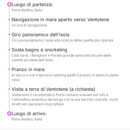
soste bagno in baie selezionate, ideali per nuotare e
Luogo di partenza:
Porto Badino, Italia
rilassarsi immersi in un contesto naturale unico. Le
acque limpide e i fondali ricchi rendono Ventotene
Navigazione in mare aperto verso Ventotene
una meta perfetta per chi ama il mare nella sua
un'ora di navigazione
forma più autentica.
Giro panoramico dell'isola
Circumnavighiamo l'isola alla ricerca delle calette più riparate
Grazie al comfort e al design contemporaneo della
Sosta bagno e snorkeling
De Antonio 36, la navigazione risulta fluida e
Cala nave, i faraglioni e Parata grande sono solo alcune delle
piacevole, offrendo ampi spazi per il relax e per
calette più belle dell'isola
godersi il sole. Il ritmo della giornata è pensato per
Pranzo in mare
alternare momenti di navigazione panoramica a
al sacco o con il servizio catering goditi il pranzo in pieno in pieno
relax
pause dedicate al mare e al benessere, senza
itinerari rigidi.
Visita a terra di Ventotene (a richiesta)
Visiteremo il caratteristico Porto romano scavato nel tufo e
l'atmosfera autentica del borgo con le sue barche colorate, vicoli
Questo tour si distingue per la sua semplicità
stretti ed i panorami mozzafiato
elegante e per la possibilità di vivere Ventotene dal
Luogo di arrivo:
mare in modo esclusivo. È l’esperienza ideale per
Porto Badino, Italia
coppie, famiglie o piccoli gruppi che desiderano
trascorrere una giornata speciale tra mare, natura e