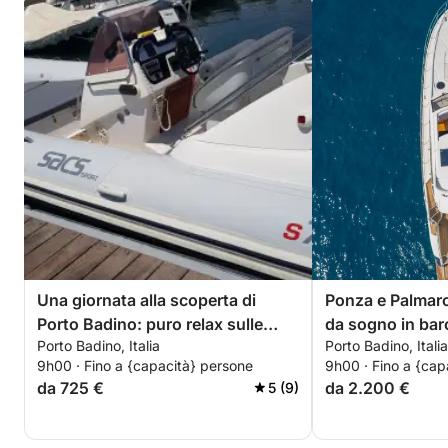
Una giornata alla scoperta di
Ponza e Palmaro
Porto Badino: puro relax sulle
da sogno in bar
Porto Badino, Italia
Porto Badino, Italia
acque cristalline del blu italiano.
9h00 · Fino a {capacità} persone
9h00 · Fino a {cap
da 725 €
da 2.200 €
5 (9)