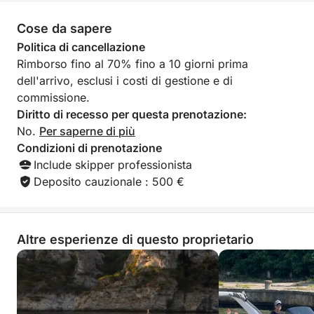
libertà, scoprendo una delle perle più autentiche del
Cose da sapere
Mediterraneo.
Politica di cancellazione
Rimborso fino al 70% fino a 10 giorni prima
dell'arrivo, esclusi i costi di gestione e di
commissione.
Diritto di recesso per questa prenotazione:
No.
Per saperne di più
Condizioni di prenotazione
Include skipper professionista
Deposito cauzionale : 500 €
Altre esperienze di questo proprietario