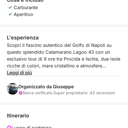
Carburante
Aperitivo
L'esperienza
Scopri il fascino autentico del Golfo di Napoli su
questo splendido Catamarano Lagoo 43 con un
esclusivo tour di 9 ore tra Procida e Ischia, due isole
ricche di colori, mare cristallino e atmosfere
mediterranee ☀️
Leggi di più
Con partenza da Marina di Procida alle 9:00, questa
Organizzato da Giuseppe
esperienza ti permetterà di vivere una giornata
Barca verificata
·
Super proprietario ·
43 recensioni
rilassante tra panorami spettacolari, calette
suggestive e borghi iconici. Navigando lungo le
coste di Procida e Ischia potrai ammirare scorci
Itinerario
unici, baie nascoste e l’inconfondibile bellezza delle
case colorate affacciate sul mare.
Luogo di partenza: