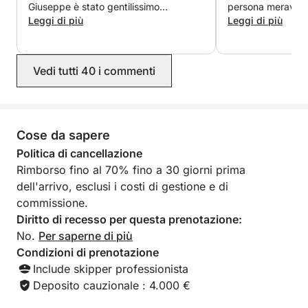
con Click&Boat e vivi una giornata indimenticabile
Giuseppe è stato gentilissimo
persona meravigli
nel cuore del Mediterraneo.
nell'aiutarci a prenotare e organizzare
Leggi di più
era fantastico, n
Leggi di più
il viaggio, e Matteo è stato uno skipper
hanno vissuto un
eccezionale, prenotando per noi
indimenticabile. 
ristoranti meravigliosi e facendo di
mostrato calette,
Vedi tutti 40 i commenti
tutto per farci trascorrere un soggiorno
mozzafiato; abbia
indimenticabile. Speriamo di tornare
posti; ci ha prep
presto in questa magica parte del
deliziosa; ha suo
mondo e non esiteremmo a prenotare
abbiamo navigato 
di nuovo con Giuseppe.
reso il nostro via
Cose da sapere
Speriamo di navig
Politica di cancellazione
presto. Grazie, G
Rimborso fino al 70% fino a 30 giorni prima
dell'arrivo, esclusi i costi di gestione e di
commissione.
Diritto di recesso per questa prenotazione:
No.
Per saperne di più
Condizioni di prenotazione
Include skipper professionista
Deposito cauzionale : 4.000 €