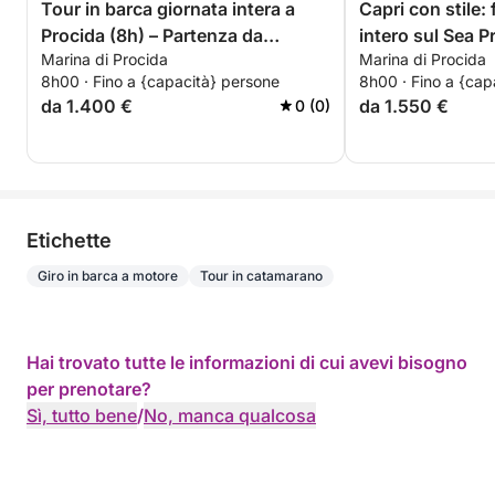
Tour in barca giornata intera a
Capri con stile:
Procida (8h) – Partenza da
intero sul Sea P
Marina di Procida
Marina di Procida
Corricella/Monte di Procida-
partenza Napoli 
8h00 · Fino a {capacità} persone
8h00 · Fino a {cap
Acquamorta-per la richiesta
Monte di Procid
da 1.400 €
da 1.550 €
0 (0)
Etichette
Giro in barca a motore
Tour in catamarano
Hai trovato tutte le informazioni di cui avevi bisogno
per prenotare?
Sì, tutto bene
/
No, manca qualcosa