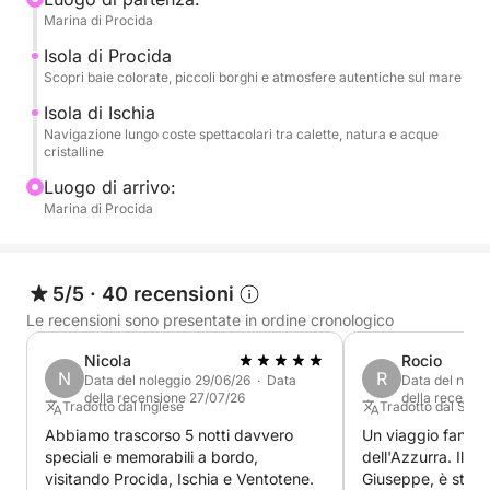
Marina di Procida
Durante la giornata avrai il tempo di rilassarti a
Isola di Procida
bordo, fare soste bagno nelle acque più belle della
Scopri baie colorate, piccoli borghi e atmosfere autentiche sul mare
zona e goderti il ritmo lento delle isole. L’esperienza
Isola di Ischia
include anche un aperitivo a bordo, perfetto per
Navigazione lungo coste spettacolari tra calette, natura e acque
cristalline
vivere momenti conviviali immersi nel panorama del
Golfo 🌊🥂
Luogo di arrivo:
Marina di Procida
Questo tour è ideale per coppie, famiglie o gruppi di
amici che desiderano trascorrere una giornata
all’insegna del mare, del relax e della scoperta delle
5/5
·
40 recensioni
isole campane da una prospettiva esclusiva.
Le recensioni sono presentate in ordine cronologico
Nicola
Rocio
Per eventuali personalizzazioni o richieste speciali è
N
R
Data del noleggio 29/06/26 · Data
Data del nole
possibile contattare direttamente il proprietario
della recensione 27/07/26
della recensio
Tradotto dal Inglese
Tradotto dal Spag
tramite la chat.
Abbiamo trascorso 5 notti davvero
Un viaggio fantas
speciali e memorabili a bordo,
dell'Azzurra. Il no
Prenota ora la tua esperienza tra Procida e Ischia
visitando Procida, Ischia e Ventotene.
Giuseppe, è stato