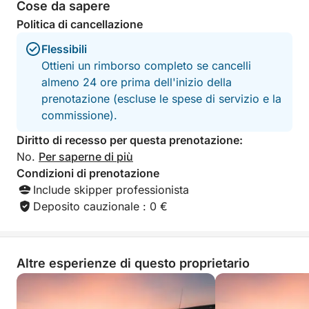
Cose da sapere
• Snorkeling per esplorare il mondo sottomarino
• Scooter subacqueo per un'esplorazione divertente
Politica di cancellazione
• Nuotate in calette esclusive
Flessibili
Ottieni un rimborso completo se cancelli
Aperitivo/Pranzo a buffet All-Inclusive
almeno 24 ore prima dell'inizio della
Assapora un ricco buffet mediterraneo, pensato per
prenotazione (escluse le spese di servizio e la
un'esperienza conviviale:
commissione).
• Deliziosa selezione di prelibatezze dolci e salate
• Bevande incluse: bibite analcoliche, acqua, vino e
Diritto di recesso per questa prenotazione:
birra
No.
Per saperne di più
Nessun problema, divertimento al 100%.
Condizioni di prenotazione
Include skipper professionista
Atmosfera su misura
Deposito cauzionale : 0 €
Musica personalizzata, atmosfera festosa o relax
totale: addio al nubilato, compleanno, gita con gli
amici o giornata in famiglia... la tua esperienza si
Altre esperienze di questo proprietario
adatta al tuo stile.
Un ritorno con stile