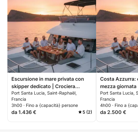
Alle 16:30, rientrate al porto con la sensazione di
aver vissuto una giornata davvero speciale, un mix
di lusso discreto e totale libertà.
✨ Punti salienti dell'esperienza
• Catamarano privato al 100% (6 ore)
• Skipper professionista dedicato
• Carburante incluso
• Sport acquatici premium inclusi
• Buffet mediterraneo e bevande inclusi
Escursione in mare privata con
Costa Azzurra: c
• Esperienza completamente personalizzabile
skipper dedicato | Crociera
mezza giornata 
Port Santa Lucia, Saint-Raphaël,
Port Santa Lucia, 
premium al tramonto: Saint-
lusso a Saint-T
Opzioni disponibili
Francia
Francia
Raphaël, Estérel e Île d'Or
pasti e sport acq
• Decorazioni per addii al nubilato / compleanni /
3h00 · Fino a {capacità} persone
4h00 · Fino a {cap
eventi privati
da 1.436 €
da 2.500 €
5 (2)
• Champagne e bevande premium
• Fotografia con drone