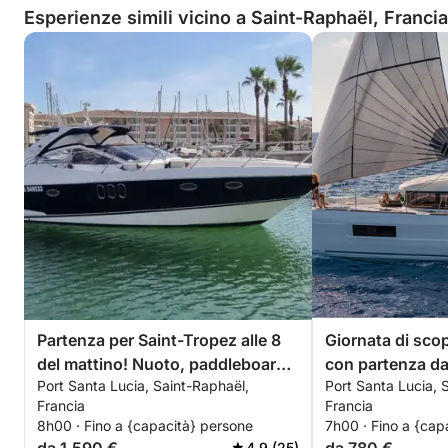
Perché scegliere questa esperienza?
Esperienze simili vicino a Saint-Raphaël, Francia
✔️ Una giornata esclusiva e spensierata
✔️ Luoghi incontaminati lontano dalla folla
✔️ Un perfetto equilibrio tra lusso, divertimento e
relax
✔️ Ricordi indimenticabili sulla Costa Azzurra
Una fuga esclusiva, elegante e coinvolgente nel
cuore del Mediterraneo.
Partenza per Saint-Tropez alle 8
Giornata di scop
del mattino! Nuoto, paddleboard e
con partenza da
Port Santa Lucia, Saint-Raphaël,
Port Santa Lucia, 
relax in programma.
Francia
Francia
8h00 · Fino a {capacità} persone
7h00 · Fino a {cap
4.9 (25)