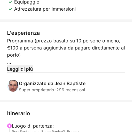
Equipaggio
Attrezzatura per immersioni
L'esperienza
Programma (prezzo basato su 10 persone o meno,
€100 a persona aggiuntiva da pagare direttamente al
porto)
Imbarcatevi sul "Fleur de Corail" per una giornata
Leggi di più
privata di 6 ore in mare sulla Costa Azzurra.
Navigazione panoramica, nuoto in calette turchesi,
Organizzato da Jean Baptiste
paddleboarding, snorkeling e brunch mediterraneo
Super proprietario ·
296 recensioni
sono inclusi. Partenze disponibili da: Saint-Raphaël,
Sainte-Maxime, Saint-Tropez o Cannes.
Itinerario
✨ Accoglienza VIP e imbarco prioritario
Alle 10:30, imbarco da Saint-Raphaël, Sainte-
Luogo di partenza:
Port Santa Lucia, Saint-Raphaël, France